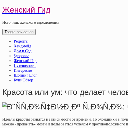
Женский Гид
Источник женского вдохновения
Toggle navigation
Рецепты
Хендмейд
Дом и Сад
Здоровье
Женский Гид
Путешествия
Интересно
Шопинг Блог
КупиОбзор
Красота или ум: что делает чел
Идеалы красоты разнятся в зависимости от времени. То блондинки в почё
можно «прокачать» мозги и пользоваться успехом у противоположного п