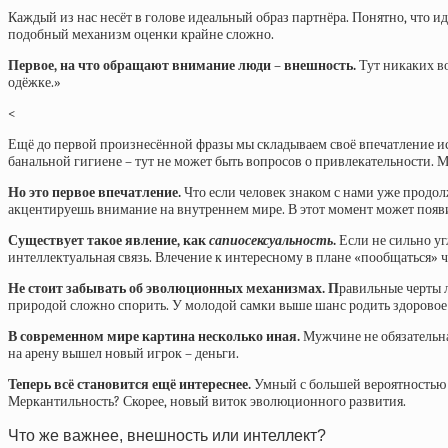
Каждый из нас несёт в голове идеальный образ партнёра. Понятно, что 
подобный механизм оценки крайне сложно.
Первое, на что обращают внимание люди – внешность.
Тут никаких в
одёжке.»
<
Ещё до первой произнесённой фразы мы складываем своё впечатление ис
банальной гигиене – тут не может быть вопросов о привлекательности. 
Но это первое впечатление.
Что если человек знаком с нами уже продол
акцентируешь внимание на внутреннем мире. В этот момент может появит
Существует такое явление, как
сапиосексуальность
.
Если не сильно уг
интеллектуальная связь. Влечение к интересному в плане «пообщаться» ч
Не стоит забывать об эволюционных механизмах. П
равильные черты 
природой сложно спорить. У молодой самки выше шанс родить здоровое 
В современном мире картина несколько иная.
Мужчине не обязательна
на арену вышел новый игрок – деньги.
Теперь всё становится ещё интереснее.
Умный с большей вероятностью 
Меркантильность? Скорее, новый виток эволюционного развития.
Что же важнее, внешность или интеллект?