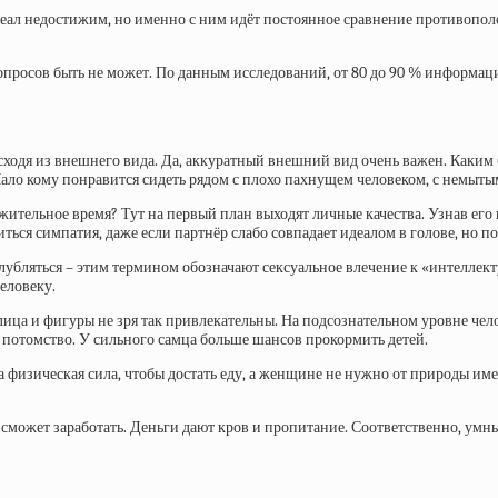
идеал недостижим, но именно с ним идёт постоянное сравнение противопол
опросов быть не может. По данным исследований, от 80 до 90 % информаци
ходя из внешнего вида. Да, аккуратный внешний вид очень важен. Каким 
Мало кому понравится сидеть рядом с плохо пахнущем человеком, с немыт
жительное время? Тут на первый план выходят личные качества. Узнав е
ься симпатия, даже если партнёр слабо совпадает идеалом в голове, но 
лубляться – этим термином обозначают сексуальное влечение к «интеллект
еловеку.
лица и фигуры не зря так привлекательны. На подсознательном уровне чел
потомство. У сильного самца больше шансов прокормить детей.
 физическая сила, чтобы достать еду, а женщине не нужно от природы име
сможет заработать. Деньги дают кров и пропитание. Соответственно, умны