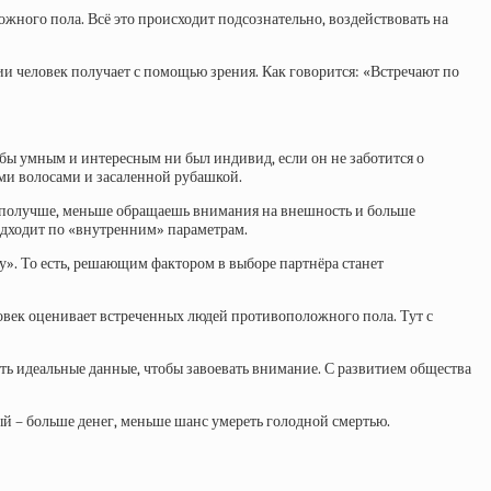
ожного пола. Всё это происходит подсознательно, воздействовать на
и человек получает с помощью зрения. Как говорится: «Встречают по
бы умным и интересным ни был индивид, если он не заботится о
ыми волосами и засаленной рубашкой.
го получше, меньше обращаешь внимания на внешность и больше
подходит по «внутренним» параметрам.
у». То есть, решающим фактором в выборе партнёра станет
овек оценивает встреченных людей противоположного пола. Тут с
ть идеальные данные, чтобы завоевать внимание. С развитием общества
й – больше денег, меньше шанс умереть голодной смертью.