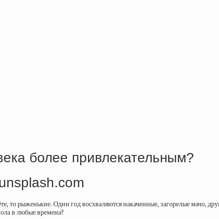
овека более привлекательным?
те, то рыженькие. Один год восхваляются накаченные, загорелые мачо, дру
ола в любые времена?