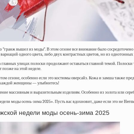
о “гранж вышел из моды”. В этом сезоне все внимание было сосредоточено 
вариаций одного цвета, либо двух контрастных цветов, но из однотонных 
 на главных улицах полоски продолжают оставаться главной темой. Полоски
 позже на этой неделе.
ом сезоне, особенно если это костюмы оверсайз. Кожа и замша также пре
а каждой женщины — улыбнитесь!
ение массивным и выразительным изделиям. Особенно из золота или сереб
ели моды осень-зима 2025». Пусть вас вдохновит, даже если это не Herme
жской недели моды осень-зима 2025