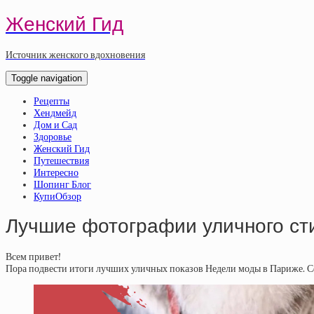
Женский Гид
Источник женского вдохновения
Toggle navigation
Рецепты
Хендмейд
Дом и Сад
Здоровье
Женский Гид
Путешествия
Интересно
Шопинг Блог
КупиОбзор
Лучшие фотографии уличного ст
Всем привет!
Пора подвести итоги лучших уличных показов Недели моды в Париже. Сег