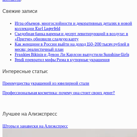
Свежие записи
Игра объемов, многослойности и декоративных деталях в новой
коллекции Karl Lagerfeld
Съедобная банка варенья и десерт левитирующий в воздухе: в
«Притче» обновили сладкую карту
Как женщине в России выйти на доход 150–200 тысяч рублей в
месяц: реалистичный план
Frankies Bikinis и Девон Ли Карлсон выпустили Sunshine Girls
Fendi превратил мифы Рима в кутюрные украшения
Интересные статьи:
Преимущества украшений из ювелирной стали
Профессиональная косметика: почему она стоит своих денег?
Лучшее на Алиэкспресс
Шторы и занавески на Алиэкспресс