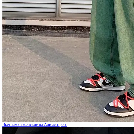
Вьетнамки женские на Алиэкспресс