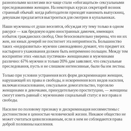
разнополыми коллегами все чаще стали «обогащаться» сексуальными
преследованиями женщин. На некоторых курсах секретарей возник
странный обычай: когда работодатели приходят нанимать выпускниц,
девушкам предлагается выстроиться для смотрин в купальниках.
Наши мужчины от души веселятся, обсуждая эту тему только в одном
ракурсе — как бредовую идею иностранных дамочек, имеющих
избыток гражданских свобод. Они безосновательно уверены, что ни их
жен, ни юных дочерей не постигнет эта неприятность. Большинство
таких «недоразвитых» мужчин самонадеянно думают, что предмет их
настырного ухаживания должен быть непременно польщен. Между тем
восприятие этих «милых пустячков» женщинами и мужчинами
различно: 67% мужчин и только 20% дам заявляют, что сексуальные
преследования, пусть и не слишком интенсивные, были бы им лестны.
Только при условии устранения всех форм дискриминации женщин,
нарушающей их права и свободы, и искоренения всех видов насилия,
включая изнасилование, сексуальное домогательство, торговлю
женщинами и девочками, принудительную проституцию, — женщины
смогут иметь равный с мужчинами социальный статус и все права и
свободы.
Насилие по половому признаку и дискриминация несовместимы с
достоинством и ценностью человеческой жизни. Никакое общество не
может считаться цивилизованным, если в нем не соблюдаются права
доброй половины населения.