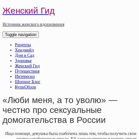
Женский Гид
Источник женского вдохновения
Toggle navigation
Рецепты
Хендмейд
Дом и Сад
Здоровье
Женский Гид
Путешествия
Интересно
Шопинг Блог
КупиОбзор
«Люби меня, а то уволю» —
честно про сексуальные
домогательства в России
Ища помощи, девушка была озабочена лишь тем, чтобы получить свои
честно заработанные деньги. Ей даже не пришло в голову, что ее