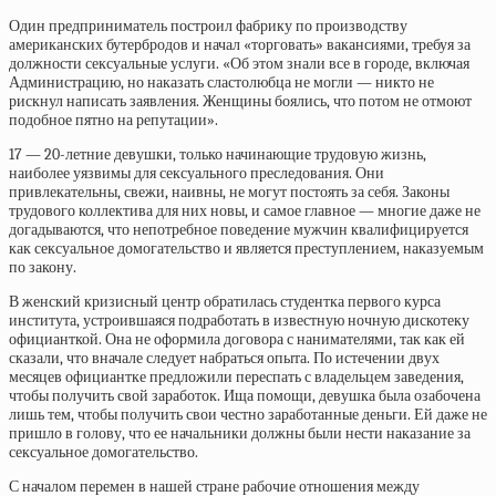
Один предприниматель построил фабрику по производству
американских бутербродов и начал «торговать» вакансиями, требуя за
должности сексуальные услуги. «Об этом знали все в городе, включая
Администрацию, но наказать сластолюбца не могли — никто не
рискнул написать заявления. Женщины боялись, что потом не отмоют
подобное пятно на репутации».
17 — 20-летние девушки, только начинающие трудовую жизнь,
наиболее уязвимы для сексуального преследования. Они
привлекательны, свежи, наивны, не могут постоять за себя. Законы
трудового коллектива для них новы, и самое главное — многие даже не
догадываются, что непотребное поведение мужчин квалифицируется
как сексуальное домогательство и является преступлением, наказуемым
по закону.
В женский кризисный центр обратилась студентка первого курса
института, устроившаяся подработать в известную ночную дискотеку
официанткой. Она не оформила договора с нанимателями, так как ей
сказали, что вначале следует набраться опыта. По истечении двух
месяцев официантке предложили переспать с владельцем заведения,
чтобы получить свой заработок. Ища помощи, девушка была озабочена
лишь тем, чтобы получить свои честно заработанные деньги. Ей даже не
пришло в голову, что ее начальники должны были нести наказание за
сексуальное домогательство.
С началом перемен в нашей стране рабочие отношения между