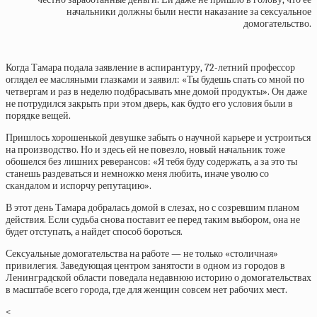
начальники должны были нести наказание за сексуальное
домогательство.
Когда Тамара подала заявление в аспирантуру, 72-летний профессор
оглядел ее масляными глазками и заявил: «Ты будешь спать со мной по
четвергам и раз в неделю подбрасывать мне домой продукты». Он даже
не потрудился закрыть при этом дверь, как будто его условия были в
порядке вещей.
Пришлось хорошенькой девушке забыть о научной карьере и устроиться
на производство. Но и здесь ей не повезло, новый начальник тоже
обошелся без лишних реверансов: «Я тебя буду содержать, а за это ты
станешь раздеваться и немножко меня любить, иначе уволю со
скандалом и испорчу репутацию».
В этот день Тамара добралась домой в слезах, но с созревшим планом
действия. Если судьба снова поставит ее перед таким выбором, она не
будет отступать, а найдет способ бороться.
Сексуальные домогательства на работе — не только «столичная»
привилегия. Заведующая центром занятости в одном из городов в
Ленинградской области поведала недавнюю историю о домогательствах
в масштабе всего города, где для женщин совсем нет рабочих мест.
<