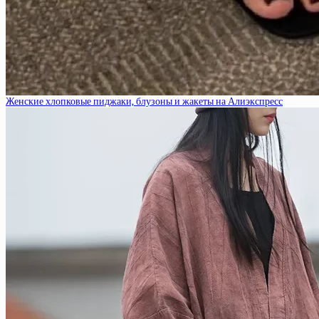
Женские хлопковые пиджаки, блузоны и жакеты на Алиэкспресс