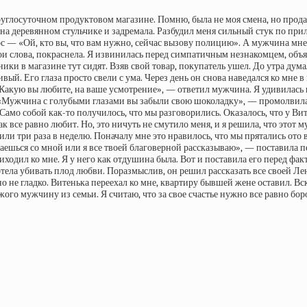
 круглосуточном продуктовом магазине. Помню, была не моя смена, но прод
ссы на деревянном стульчике и задремала. Разбудил меня сильный стук по пр
олос — «Ой, кто вы, что вам нужно, сейчас вызову полицию». А мужчина мн
ои слова, покраснела. Я извинилась перед симпатичным незнакомцем, объяс
ки в магазине тут сидят. Взяв свой товар, покупатель ушел. До утра думал
вый. Его глаза просто свели с ума. Через день он снова наведался ко мне 
«Какую вы любите, на ваше усмотрение», — ответил мужчина. Я удивилась
. «Мужчина с голубыми глазами вы забыли свою шоколадку», — промолвила я
амо собой как-то получилось, что мы разговорились. Оказалось, что у Вити
 как все равно любит. Но, это ничуть не смутило меня, и я решила, что это
ли три раза в неделю. Поначалу мне это нравилось, что мы прятались ото вс
ешься со мной или я все твоей благоверной рассказываю», — поставила п
иходил ко мне. Я у него как отдушина была. Вот и поставила его перед фак
отела убивать плод любви. Поразмыслив, он решил рассказать все своей Лен
но не гладко. Витенька переехал ко мне, квартиру бывшей жене оставил. Вско
го мужчину из семьи. Я считаю, что за свое счастье нужно все равно боро