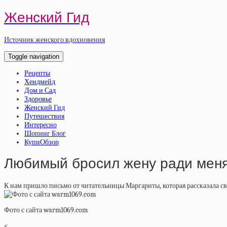
Женский Гид
Источник женского вдохновения
Toggle navigation
Рецепты
Хендмейд
Дом и Сад
Здоровье
Женский Гид
Путешествия
Интересно
Шопинг Блог
КупиОбзор
Любимый бросил жену ради мен
К нам пришло письмо от читательницы Маргариты, которая рассказала с
Фото с сайта warm1069.com
<