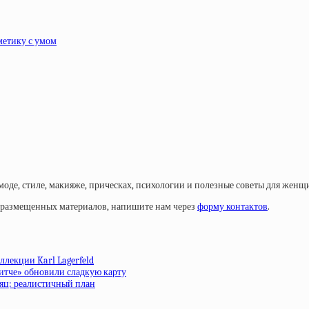
метику с умом
моде, стиле, макияже, прическах, психологии и полезные советы для женщ
у размещенных материалов, напишите нам через
форму контактов
.
ллекции Karl Lagerfeld
ритче» обновили сладкую карту
сяц: реалистичный план