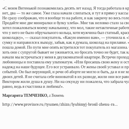
«С моим Витенькой познакомилась десять лет назад. Я тогда работала в
нет, два — то же самое. Уже глаза начали слипаться, и тут я прямо у ка
Не сразу соображаю, что я вообще то на работе, и как закричу во весь г
Продайте мне две минералки и булку хлеба». Мне так неловко стало за св
хотел пожаловаться моему начальнику, что мол, такие нетактичные работни
что у него не было обручального кольца, хотя мужчина был статный, краси
шоколадку», — сказал покупатель. «Какую именно вам», — уточнила я. 
сумку и направился к выходу, забыв, как я думала, шоколад на прилавке
пошла домой. По пути мне опять встретился тот покупатель из магазина. С
хоть они с супругой бывает не уживается, но бросать точно не будет, так
начали мы встречаться у меня в двухкомнатной квартире. Встречи проходи
любовницы и поставила ему ультиматум. «Или бросаешь свою жену и оста
надежд на наше будущее. Его все устраивало. От жены своей уставал и пр
событий. Он был верующий, и речи об аборте не могло и быть, да и я не х
двоих детей. Я не считала себе виноватой в их разводе, жили они все рав
Виктором жили душа в душу. Ни на секунду ни пожалела, что забрала чужо
равно, ведь я счастлива и любима!».
Маргарита ТЕМЧЕНКО,
г.Тюмень
http://www.province.ru/tyumen/zhizn/lyubimyj-brosil-zhenu-ra…