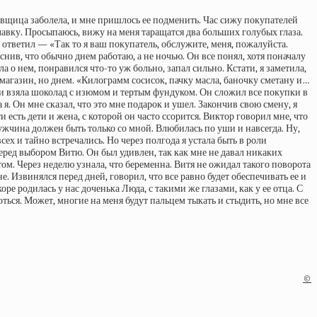
авщица заболела, и мне пришлось ее подменить. Час сижу покупателей
илавку. Просыпаюсь, вижу на меня таращатся два больших голубых глаза.
е ответил — «Так то я ваш покупатель, обслужите, меня, пожалуйста.
нив, что обычно днем работаю, а не ночью. Он все понял, хотя поначалу
а о нем, понравился что-то уж больно, запал сильно. Кстати, я заметила,
в магазин, но днем. «Килограмм сосисок, пачку масла, баночку сметану и…
 и взяла шоколад с изюмом и тертым фундуком. Он сложил все покупки в
. Он мне сказал, что это мне подарок и ушел. Закончив свою смену, я
 есть дети и жена, с которой он часто ссорится. Виктор говорил мне, что
т мужчина должен быть только со мной. Влюбилась по уши и навсегда. Ну,
ех и тайно встречались. Но через полгода я устала быть в роли
еред выбором Витю. Он был удивлен, так как мне не давал никаких
том. Через неделю узнала, что беременна. Витя не ожидал такого поворота
е. Извинялся перед дней, говорил, что все равно будет обеспечивать ее и
ре родилась у нас доченька Люда, с такими же глазами, как у ее отца. С
ться. Может, многие на меня будут пальцем тыкать и стыдить, но мне все
©