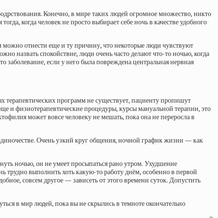
 бодрствования. Конечно, в мире таких людей огромное множество, никто
тогда, когда человек не просто выбирает себе ночь в качестве удобного
.
 можно отнести еще и ту причину, что некоторые люди чувствуют
жно назвать спокойствие, люди очень часто делают что-то ночью, когда
е-то заболевание, если у него была повреждена центральная нервная
ных терапевтических программ не существует, пациенту пропишут
еще и физиотерапевтические процедуры, курсы мануальной терапии, это
ктофилия может вовсе человеку не мешать, пока она не переросла в
 в одиночестве. Очень узкий круг общения, ночной график жизни — как
снуть ночью, он не умеет просыпаться рано утром. Ухудшение
ень трудно выполнить хоть какую-то работу днём, особенно в первой
добное, совсем другое — зависеть от этого времени суток. Допустить
уться в мир людей, пока вы не скрылись в темноте окончательно