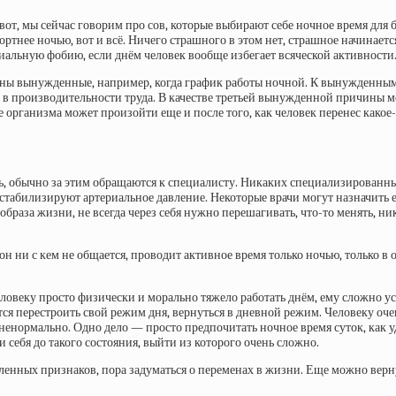
 вот, мы сейчас говорим про сов, которые выбирают себе ночное время для
ртнее ночью, вот и всё. Ничего страшного в этом нет, страшное начинается 
социальную фобию, если днём человек вообще избегает всяческой активности
ины вынужденные, например, когда график работы ночной. К вынужденным
 в производительности труда. В качестве третьей вынужденной причины мо
оте организма может произойти еще и после того, как человек перенес како
ть, обычно за этим обращаются к специалисту. Никаких специализирован
 стабилизируют артериальное давление. Некоторые врачи могут назначить 
браза жизни, не всегда через себя нужно перешагивать, что-то менять, ни
а он ни с кем не общается, проводит активное время только ночью, только
 человеку просто физически и морально тяжело работать днём, ему сложно у
ется перестроить свой режим дня, вернуться в дневной режим. Человеку оч
е ненормально. Одно дело — просто предпочитать ночное время суток, как у
и себя до такого состояния, выйти из которого очень сложно.
сленных признаков, пора задуматься о переменах в жизни. Еще можно верн