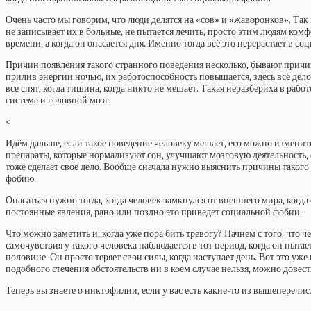
Очень часто мы говорим, что люди делятся на «сов» и «жаворонков». Так
не записывает их в больные, не пытается лечить, просто этим людям комфо
времени, а когда он опасается дня. Именно тогда всё это перерастает в 
Причин появления такого странного поведения несколько, бывают прич
прилив энергии ночью, их работоспособность повышается, здесь всё дело
все спят, когда тишина, когда никто не мешает. Такая неразбериха в раб
система и головной мозг.
<
Идём дальше, если такое поведение человеку мешает, его можно измени
препараты, которые нормализуют сон, улучшают мозговую деятельность,
тоже сделает свое дело. Вообще сначала нужно выяснить причины такого о
фобию.
Опасаться нужно тогда, когда человек замкнулся от внешнего мира, когд
постоянные явления, рано или поздно это приведет социальной фобии.
Что можно заметить и, когда уже пора бить тревогу? Начнем с того, что
самочувствия у такого человека наблюдается в тот период, когда он пыта
половине. Он просто теряет свои силы, когда наступает день. Вот это уж
подобного стечения обстоятельств ни в коем случае нельзя, можно довест
Теперь вы знаете о никтофилии, если у вас есть какие-то из вышеперечи