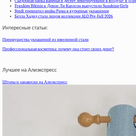
Съедобная банка варенья и десерт левитирующий в воздухе: в «П
Frankies Bikinis и Девон Ли Карлсон выпустили Sunshine Girls
Fendi превратил мифы Рима в кутюрные украшения
Белла Хадид стала лицом коллекции ALO Pre-Fall 2026
Интересные статьи:
Преимущества украшений из ювелирной стали
Профессиональная косметика: почему она стоит своих денег?
Лучшее на Алиэкспресс
Шторы и занавески на Алиэкспресс