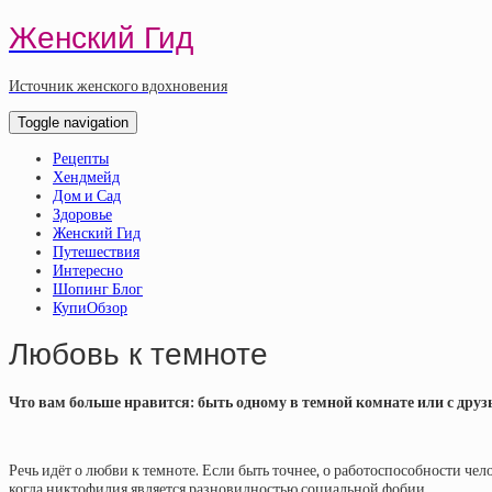
Женский Гид
Источник женского вдохновения
Toggle navigation
Рецепты
Хендмейд
Дом и Сад
Здоровье
Женский Гид
Путешествия
Интересно
Шопинг Блог
КупиОбзор
Любовь к темноте
Что вам больше нравится: быть одному в темной комнате или с дру
Речь идёт о любви к темноте. Если быть точнее, о работоспособности чело
когда никтофилия является разновидностью социальной фобии.