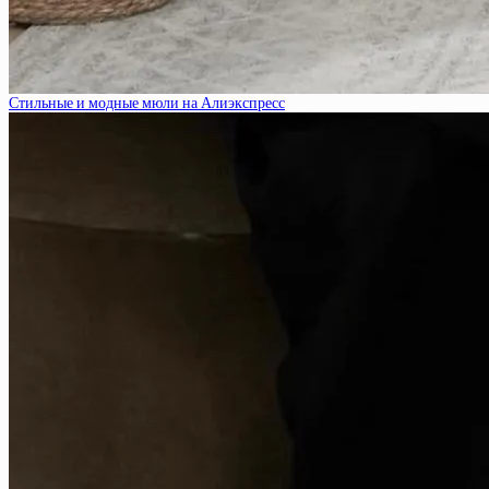
Стильные и модные мюли на Алиэкспресс