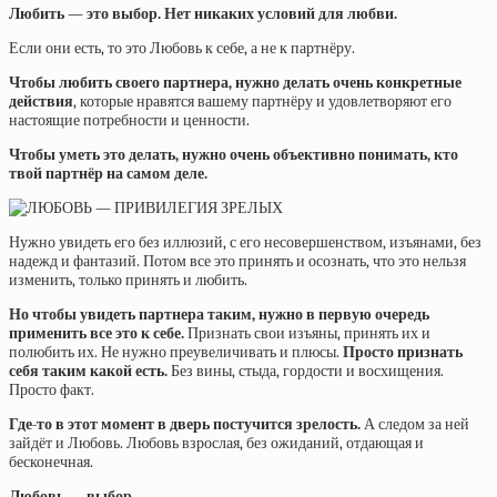
Любить — это выбор. Нет никаких условий для любви.
Если они есть, то это Любовь к себе, а не к партнёру.
Чтобы любить своего партнера, нужно делать очень конкретные
действия
, которые нравятся вашему партнёру и удовлетворяют его
настоящие потребности и ценности.
Чтобы уметь это делать, нужно очень объективно понимать, кто
твой партнёр на самом деле.
Нужно увидеть его без иллюзий, с его несовершенством, изъянами, без
надежд и фантазий. Потом все это принять и осознать, что это нельзя
изменить, только принять и любить.
Но чтобы увидеть партнера таким, нужно в первую очередь
применить все это к себе.
Признать свои изъяны, принять их и
полюбить их. Не нужно преувеличивать и плюсы.
Просто признать
себя таким какой есть.
Без вины, стыда, гордости и восхищения.
Просто факт.
Где-то в этот момент в дверь постучится зрелость.
А следом за ней
зайдёт и Любовь. Любовь взрослая, без ожиданий, отдающая и
бесконечная.
Любовь — выбор.