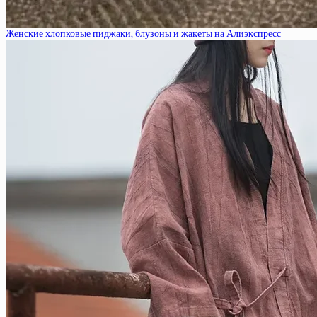
Женские хлопковые пиджаки, блузоны и жакеты на Алиэкспресс