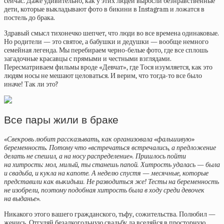
сейчас. Даже удивительно, как у этих людей выросли безнравственные
дети, которые выкладывают фото в бикини в Instagram и ложатся в
постель до брака.
Здравый смысл тихонечко шепчет, что люди во все времена одинаковые.
Но родители — это святое, а бабушки и дедушки — вообще немного
семейная легенда. Мы перебираем черно-белые фото, где все сплошь
загадочные красавцы с прямыми и честными взглядами.
Пересматриваем фильмы вроде «Девчат», где Тося изумляется, как это
людям носы не мешают целоваться. И верим, что тогда-то все было
иначе! Так ли это?
Все пары жили в браке
«Свекровь любит рассказывать, как организовала «фальшивую»
беременность. Потому что «встречаться встречались, а предложение
делать не спешил, а на носу распределение». Пришлось пойти
на хитрость: мол, милый, ты станешь папой. Хитрость удалась — была
и свадьба, и кукла на капоте. А неделю спустя — месячные, которые
представили как выкидыш. Не разводиться же! Тесты на беременность
не изобрели, поэтому подобная хитрость была в ходу среди девочек
на выданье».
Никакого этого вашего гражданского, тьфу, сожительства. Полюбил —
женись. Отгуляй безалкогольную свадьбу да вселяйся в просторную