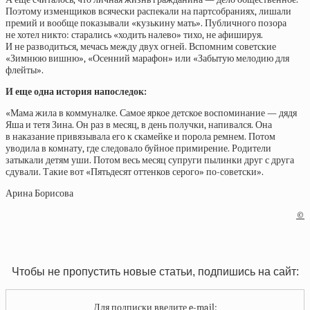
Поэтому изменщиков всячески распекали на партсобраниях, лишали
премий и вообще показывали «кузькину мать». Публичного позора
не хотел никто: старались «ходить налево» тихо, не афишируя.
И не разводиться, мечась между двух огней. Вспомним советские
«Зимнюю вишню», «Осенний марафон» или «Забытую мелодию для
флейты».
И еще одна история напоследок:
«Мама жила в коммуналке. Самое яркое детское воспоминание — дядя
Яша и тетя Зина. Он раз в месяц, в день получки, напивался. Она
в наказание привязывала его к скамейке и порола ремнем. Потом
уводила в комнату, где следовало буйное примирение. Родители
затыкали детям уши. Потом весь месяц супруги пылинки друг с друга
сдували. Такие вот «Пятьдесят оттенков серого» по-советски».
Арина Борисова
©
Чтобы не пропустить новые статьи, подпишись на сайт:
Для подписки введите e-mail: