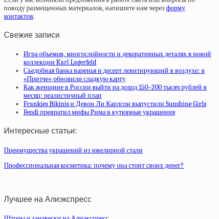
поводу размещенных материалов, напишите нам через
форму
контактов
.
Свежие записи
Игра объемов, многослойности и декоративных деталях в новой
коллекции Karl Lagerfeld
Съедобная банка варенья и десерт левитирующий в воздухе: в
«Притче» обновили сладкую карту
Как женщине в России выйти на доход 150–200 тысяч рублей в
месяц: реалистичный план
Frankies Bikinis и Девон Ли Карлсон выпустили Sunshine Girls
Fendi превратил мифы Рима в кутюрные украшения
Интересные статьи:
Преимущества украшений из ювелирной стали
Профессиональная косметика: почему она стоит своих денег?
Лучшее на Алиэкспресс
Шторы и занавески на Алиэкспресс