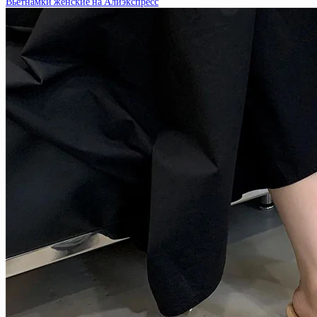
Вьетнамки женские на Алиэкспресс