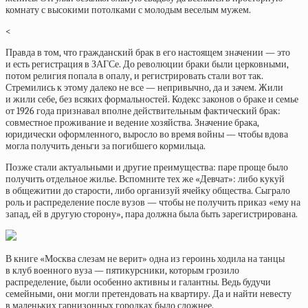
комнату с высокими потолками с молодым веселым мужем.
<
Правда в том, что гражданский брак в его настоящем значении — это
и есть регистрация в ЗАГСе. До революции браки были церковными,
потом религия попала в опалу, и регистрировать стали вот так.
Стремились к этому далеко не все — непривычно, да и зачем. Жили
и жили себе, без всяких формальностей. Кодекс законов о браке и семье
от 1926 года признавал вполне действительным фактический брак:
совместное проживание и ведение хозяйства. Значение брака,
юридически оформленного, выросло во время войны — чтобы вдова
могла получить деньги за погибшего кормильца.
Позже стали актуальными и другие преимущества: паре проще было
получить отдельное жилье. Вспомните тех же «Девчат»: либо кукуй
в общежитии до старости, либо организуй ячейку общества. Сыграло
роль и распределение после вузов — чтобы не получить приказ «ему на
запад, ей в другую сторону», пара должна была быть зарегистрирована.
В книге «Москва слезам не верит» одна из героинь ходила на танцы
в клуб военного вуза — пятикурсники, которым грозило
распределение, были особенно активны и галантны. Ведь будучи
семейными, они могли претендовать на квартиру. Да и найти невесту
в маленьких гарнизонных городках было сложнее.