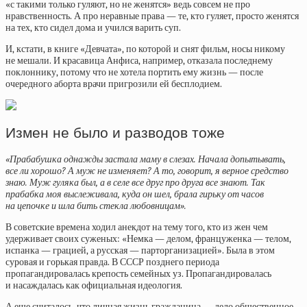
«с такими только гуляют, но не женятся» ведь совсем не про
нравственность. А про неравные права — те, кто гуляет, просто женятся
на тех, кто сидел дома и учился варить суп.
И, кстати, в книге «Девчата», по которой и снят фильм, носы никому
не мешали. И красавица Анфиса, например, отказала последнему
поклоннику, потому что не хотела портить ему жизнь — после
очередного аборта врачи пригрозили ей бесплодием.
Измен не было и разводов тоже
«Прабабушка однажды застала маму в слезах. Начала допытывать,
все ли хорошо? А муж не изменяет? А то, говорит, я верное средство
знаю. Муж гуляка был, а в селе все друг про друга все знают. Так
прабабка моя выслеживала, куда он шел, брала гирьку от часов
на цепочке и шла бить стекла любовницам».
В советские времена ходил анекдот на тему того, кто из жен чем
удерживает своих суженых: «Немка — делом, француженка — телом,
испанка — грацией, а русская — парторганизацией». Была в этом
суровая и горькая правда. В СССР позднего периода
пропагандировалась крепость семейных уз. Пропагандировалась
и насаждалась как официальная идеология.
А еще считалось, что личная жизнь гражданина — дело общественное.