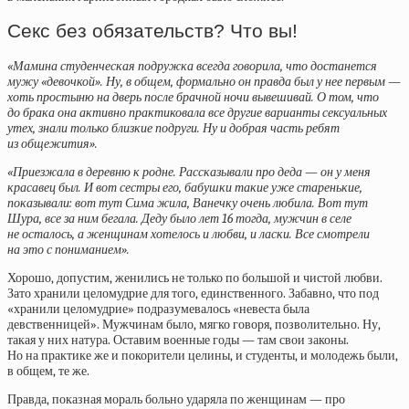
Секс без обязательств? Что вы!
«Мамина студенческая подружка всегда говорила, что достанется
мужу «девочкой». Ну, в общем, формально он правда был у нее первым —
хоть простыню на дверь после брачной ночи вывешивай. О том, что
до брака она активно практиковала все другие варианты сексуальных
утех, знали только близкие подруги. Ну и добрая часть ребят
из общежития».
«Приезжала в деревню к родне. Рассказывали про деда — он у меня
красавец был. И вот сестры его, бабушки такие уже старенькие,
показывали: вот тут Сима жила, Ванечку очень любила. Вот тут
Шура, все за ним бегала. Деду было лет 16 тогда, мужчин в селе
не осталось, а женщинам хотелось и любви, и ласки. Все смотрели
на это с пониманием».
Хорошо, допустим, женились не только по большой и чистой любви.
Зато хранили целомудрие для того, единственного. Забавно, что под
«хранили целомудрие» подразумевалось «невеста была
девственницей». Мужчинам было, мягко говоря, позволительно. Ну,
такая у них натура. Оставим военные годы — там свои законы.
Но на практике же и покорители целины, и студенты, и молодежь были,
в общем, те же.
Правда, показная мораль больно ударяла по женщинам — про