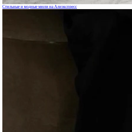
Стильные и модные мюли на Алиэкспресс