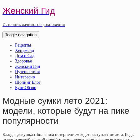
Женский Гид
Источник женского вдохновения
Toggle navigation
Рецепты
Хендмейд
Дом и Сад
Здоровье
Женский Гид
Путешествия
Интересно
Шопинг Блог
КупиОбзор
Модные сумки лето 2021:
модели, которые будут на пике
популярности
Каждая девушка с большим нетерпением ждет наступление лета. Ведь
именно летней жаркой порой можно надеть свои красивые наряды и