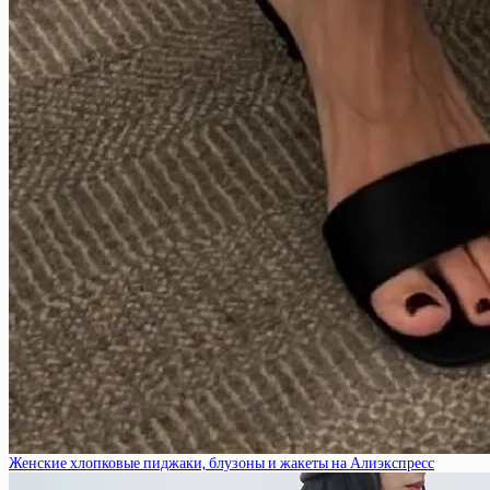
Женские хлопковые пиджаки, блузоны и жакеты на Алиэкспресс