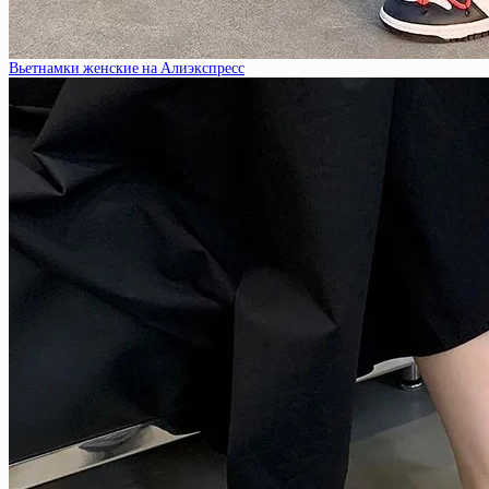
Вьетнамки женские на Алиэкспресс