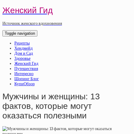
Женский Гид
Источник женского вдохновения
Toggle navigation
Рецепты
Хендмейд
Дом и Сад
Здоровье
Женский Гид
Путешествия
Интересно
Шопинг Блог
КупиОбзор
Мужчины и женщины: 13
фактов, которые могут
оказаться полезными