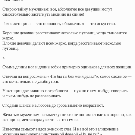
Открою тайну мужчинам: все, абсолютно все девушки могут
самостоятельно застегнуть молнию на спине!
Голая женщина — это пошлость, обнаженная — это искусство.
Хорошие девочки расстегивают несколько пуговиц, когда становится
жарко.
Плохие девочки делают всем жарко, когда расстегивают несколько
пуговиц.
<
Сумма длины ног и длины юбки примерно одинакова для всех женщин.
Отвечая на вопрос жены «Что бы ты без меня делал?», самое сложное —
это мечтательно не улыбнуться.
У женщин две главных потребности — нужно с кем-нибудь говорить
и с кем-нибудь не разговаривать.
C годами шансы на любовь до гроба заметно возрастают.
Женатым мужчинам на заметку: никто не понимает вас так хорошо, как
женщина, мечтающая увести вас из семьи.
Известны семьсот видов женских слез. И на всё это великолепие
мужчина реагирует единственной фразой «Ну, чё ты? »