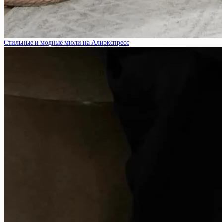
Стильные и модные мюли на Алиэкспресс