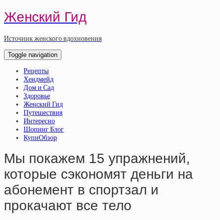
Женский Гид
Источник женского вдохновения
Toggle navigation
Рецепты
Хендмейд
Дом и Сад
Здоровье
Женский Гид
Путешествия
Интересно
Шопинг Блог
КупиОбзор
Мы покажем 15 упражнений,
которые сэкономят деньги на
абонемент в спортзал и
прокачают все тело