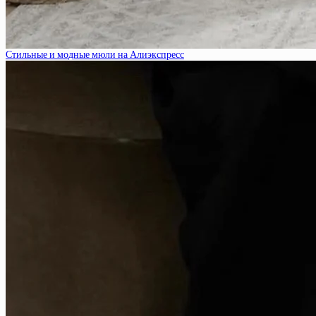
Стильные и модные мюли на Алиэкспресс