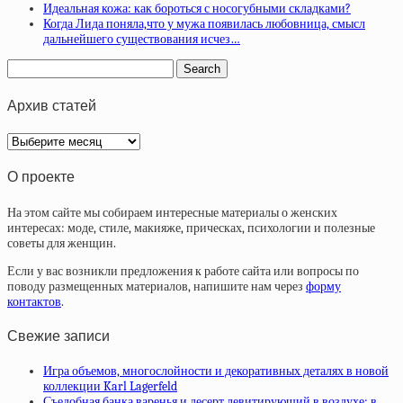
Идеальная кожа: как бороться с носогубными складками?
Когда Лида поняла,что у мужа появилась любовница, смысл
дальнейшего существования исчез…
Архив статей
Архив
статей
О проекте
На этом сайте мы собираем интересные материалы о женских
интересах: моде, стиле, макияже, прическах, психологии и полезные
советы для женщин.
Если у вас возникли предложения к работе сайта или вопросы по
поводу размещенных материалов, напишите нам через
форму
контактов
.
Свежие записи
Игра объемов, многослойности и декоративных деталях в новой
коллекции Karl Lagerfeld
Съедобная банка варенья и десерт левитирующий в воздухе: в