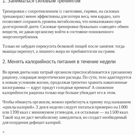
1. Заниматься силовым тренингом
Тренировки с сопротивлением (с гантелями, гирями, на силовых
тренажерах) менее эффективны для потери веса, чем кардио, зато
позволяют сохранить уровень метаболизма, что немаловажно при
долгосрочной диете. Силовые тренировки буквально «заводят» обмен
веществ, не давая организму войти в состояние пониженного
энергопотребления.
Только не забудьте перекусить белковой пищей после занятия: тогда
мышцы окрепнут, а лишнего жира не прибавится ни на грамм.
2. Менять калорийность питания в течение недели
Во время диеты наш хитрый организм приспосабливается к урезанному
рациону, сокращая энергетические расходы. По сути, тело адаптируется
к новым условиям жизни, продолжая трепетно хранить накопленные
килограммы — вдруг придут голодные времена? А снижение
калорийности рациона только еще больше убеждает его в этом.
Чтобы обмануть организм, можно прибегнуть к приему под названием
«циклы калорий». 2 дня в неделю следует питаться примерно на 1 000
или 1 200 ккал с минимумом углеводов, а в остальные — на 1 500 ккал.
Такой ход не даст метаболизму замедлиться, но создаст необходимый
для похудения дефицит калорий.
<