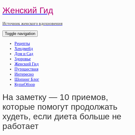
Женский Гид
Источник женского вдохновения
Toggle navigation
Рецепты
Хендмейд
Дом и Сад
Здоровье
Женский Гид
Путешествия
Интересно
Шопинг Блог
КупиОбзор
На заметку — 10 приемов,
которые помогут продолжать
худеть, если диета больше не
работает