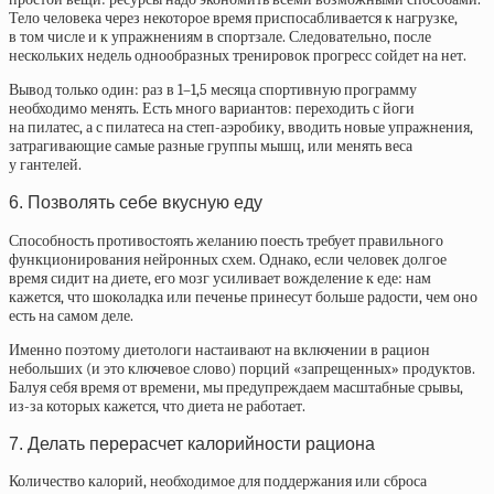
Тело человека через некоторое время приспосабливается к нагрузке,
в том числе и к упражнениям в спортзале. Следовательно, после
нескольких недель однообразных тренировок прогресс сойдет на нет.
Вывод только один: раз в 1–1,5 месяца спортивную программу
необходимо менять. Есть много вариантов: переходить с йоги
на пилатес, а с пилатеса на степ-аэробику, вводить новые упражнения,
затрагивающие самые разные группы мышц, или менять веса
у гантелей.
6. Позволять себе вкусную еду
Способность противостоять желанию поесть требует правильного
функционирования нейронных схем. Однако, если человек долгое
время сидит на диете, его мозг усиливает вожделение к еде: нам
кажется, что шоколадка или печенье принесут больше радости, чем оно
есть на самом деле.
Именно поэтому диетологи настаивают на включении в рацион
небольших (и это ключевое слово) порций «запрещенных» продуктов.
Балуя себя время от времени, мы предупреждаем масштабные срывы,
из-за которых кажется, что диета не работает.
7. Делать перерасчет калорийности рациона
Количество калорий, необходимое для поддержания или сброса