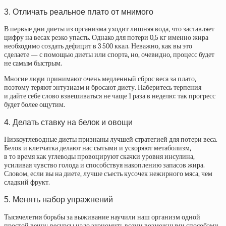
3. Отличать реальное плато от мнимого
В первые дни диеты из организма уходит лишняя вода, что заставляет
цифру на весах резко упасть. Однако для потери 0,5 кг именно жира
необходимо создать дефицит в 3 500 ккал. Неважно, как вы это
сделаете — с помощью диеты или спорта, но, очевидно, процесс будет
не самым быстрым.
Многие люди принимают очень медленный сброс веса за плато,
поэтому теряют энтузиазм и бросают диету. Наберитесь терпения
и дайте себе слово взвешиваться не чаще 1 раза в неделю: так прогресс
будет более ощутим.
4. Делать ставку на белок и овощи
Низкоуглеводные диеты признаны лучшей стратегией для потери веса.
Белок и клетчатка делают нас сытыми и ускоряют метаболизм,
в то время как углеводы провоцируют скачки уровня инсулина,
усиливая чувство голода и способствуя накоплению запасов жира.
Словом, если вы на диете, лучше съесть кусочек нежирного мяса, чем
сладкий фрукт.
5. Менять набор упражнений
Тысячелетия борьбы за выживание научили наш организм одной
простой вещи: ресурсы надо экономить всеми возможными способами.