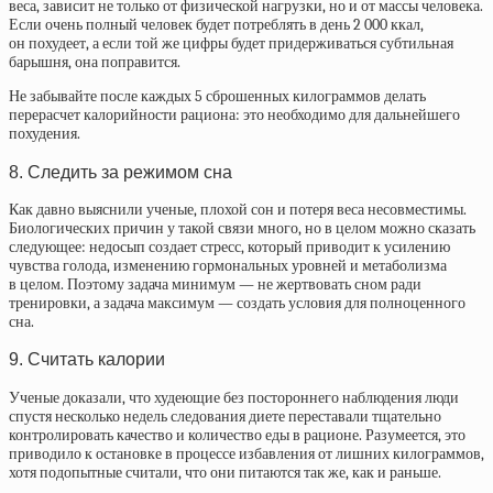
веса, зависит не только от физической нагрузки, но и от массы человека.
Если очень полный человек будет потреблять в день 2 000 ккал,
он похудеет, а если той же цифры будет придерживаться субтильная
барышня, она поправится.
Не забывайте после каждых 5 сброшенных килограммов делать
перерасчет калорийности рациона: это необходимо для дальнейшего
похудения.
8. Следить за режимом сна
Как давно выяснили ученые, плохой сон и потеря веса несовместимы.
Биологических причин у такой связи много, но в целом можно сказать
следующее: недосып создает стресс, который приводит к усилению
чувства голода, изменению гормональных уровней и метаболизма
в целом. Поэтому задача минимум — не жертвовать сном ради
тренировки, а задача максимум — создать условия для полноценного
сна.
9. Считать калории
Ученые доказали, что худеющие без постороннего наблюдения люди
спустя несколько недель следования диете переставали тщательно
контролировать качество и количество еды в рационе. Разумеется, это
приводило к остановке в процессе избавления от лишних килограммов,
хотя подопытные считали, что они питаются так же, как и раньше.