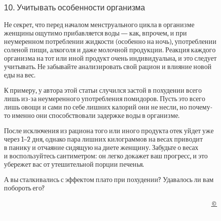
10. Учитывать особенности организма
Не секрет, что перед началом менструального цикла в организме
женщины ощутимо прибавляется воды — как, впрочем, и при
неумеренном потреблении жидкости (особенно на ночь), употреблении
соленой пищи, алкоголя и даже молочной продукции. Реакция каждого
организма на тот или иной продукт очень индивидуальна, и это следует
учитывать. Не забывайте анализировать свой рацион и влияние новой
еды на вес.
К примеру, у автора этой статьи случился застой в похудении всего
лишь из-за неумеренного употребления помидоров. Пусть это всего
лишь овощи и сами по себе лишних калорий они не несли, но почему-
то именно они способствовали задержке воды в организме.
После исключения из рациона того или иного продукта отек уйдет уже
через 1–2 дня, однако пара лишних килограммов на весах приводит
в панику и отчаяние сидящую на диете женщину. Забудьте о весах
и воспользуйтесь сантиметром: он легко докажет ваш прогресс, и это
убережет вас от утешительной порции печенья.
А вы сталкивались с эффектом плато при похудении? Удавалось ли вам
побороть его?
©