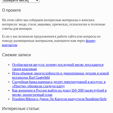
статей
О проекте
На этом сайте мы собираем интересные материалы о женских
интересах: моде, стиле, макияже, прическах, психологии и полезные
советы для женщин.
Если у вас возникли предложения к работе сайта или вопросы по
поводу размещенных материалов, напишите нам через
форму
контактов
.
Свежие записи
Особая магия августа: почему последний месяц лета кажется
таким красивым
Игра объемов, многослойности и декоративных деталях в новой
коллекции Karl Lagerfeld
Съедобная банка варенья и десерт левитирующий в воздухе: в
«Притче» обновили сладкую карту
Как женщине в России выйти на доход 150–200 тысяч рублей в
месяц: реалистичный план
Frankies Bikinis и Девон Ли Карлсон выпустили Sunshine Girls
Интересные статьи: