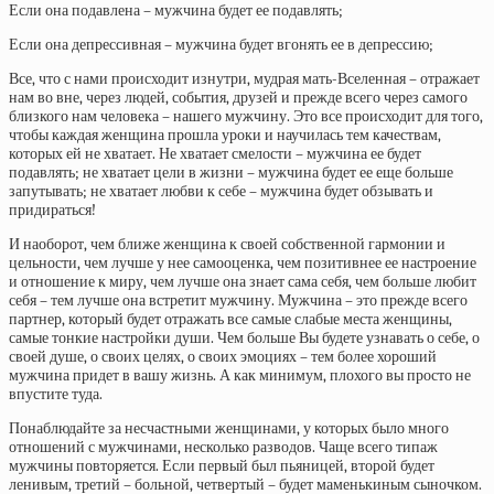
Если она подавлена – мужчина будет ее подавлять;
Если она депрессивная – мужчина будет вгонять ее в депрессию;
Все, что с нами происходит изнутри, мудрая мать-Вселенная – отражает
нам во вне, через людей, события, друзей и прежде всего через самого
близкого нам человека – нашего мужчину. Это все происходит для того,
чтобы каждая женщина прошла уроки и научилась тем качествам,
которых ей не хватает. Не хватает смелости – мужчина ее будет
подавлять; не хватает цели в жизни – мужчина будет ее еще больше
запутывать; не хватает любви к себе – мужчина будет обзывать и
придираться!
И наоборот, чем ближе женщина к своей собственной гармонии и
цельности, чем лучше у нее самооценка, чем позитивнее ее настроение
и отношение к миру, чем лучше она знает сама себя, чем больше любит
себя – тем лучше она встретит мужчину. Мужчина – это прежде всего
партнер, который будет отражать все самые слабые места женщины,
самые тонкие настройки души. Чем больше Вы будете узнавать о себе, о
своей душе, о своих целях, о своих эмоциях – тем более хороший
мужчина придет в вашу жизнь. А как минимум, плохого вы просто не
впустите туда.
Понаблюдайте за несчастными женщинами, у которых было много
отношений с мужчинами, несколько разводов. Чаще всего типаж
мужчины повторяется. Если первый был пьяницей, второй будет
ленивым, третий – больной, четвертый – будет маменькиным сыночком.