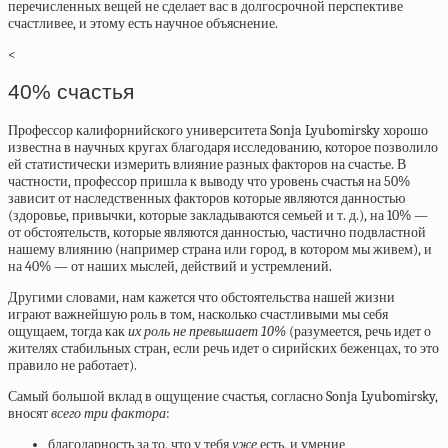
перечисленных вещей не сделает вас в долгосрочной перспективе
счастливее, и этому есть научное объяснение.
<
40% счастья
Профессор калифорнийского университета Sonja Lyubomirsky хорошо
известна в научных кругах благодаря исследованию, которое позволило
ей статистически измерить влияние разных факторов на счастье. В
частности, профессор пришла к выводу что уровень счастья на 50%
зависит от наследственных факторов которые являются данностью
(здоровье, привычки, которые закладываются семьей и т. д.), на 10% —
от обстоятельств, которые являются данностью, частично подвластной
нашему влиянию (например страна или город, в котором мы живем), и
на 40% — от наших мыслей, действий и устремлений.
Другими словами, нам кажется что обстоятельства нашей жизни
играют важнейшую роль в том, насколько счастливыми мы себя
ощущаем, тогда как
их роль не превышает 10%
(разумеется, речь идет о
жителях стабильных стран, если речь идет о сирийских беженцах, то это
правило не работает).
Самый большой вклад в ощущение счастья, согласно Sonja Lyubomirsky,
вносят
всего три фактора
:
благодарность за то, что у тебя
уже
есть, и умение