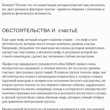
Почему? Потому что это инвестиция, которая помогает вам увеличить
вес двух реальных факторов счастья – время на общение с близкими и
время на физическую активность.
ОБСТОЯТЕЛЬСТВА И счастьЕ
Еще один миф, который владеет нашими умами – это миф о силе
обстоятельств, которые могут сильно изменить уровень счастья.
Например, убеждение что выигрыш миллиона долларов моментально
сделает вас счастливее, а автокатастрофа, в результате которой вы
станете инвалидом, сделает вас человеком глубоко несчастным.
Профессор гарвардского университета Dan Gilbert провел очень
интересное исследование: в течение многих лет он изучал уровень
счастья у трех разных групп людей. В первую группу попали люди, чьи
обстоятельства сильно и неожиданно изменились в лучшую сторону
(крупный выигрыш в лотерею или получение богатого наследства), во
вторую группу попали те, кто пережил тяжелое событие, кардинально
изменившее их жизнь (например, пожар и потеря всего имущества без
наличия страховки или инвалидность в результате несчастного случая),
в третьей группе были самые обычные люди, которых ученый отобрал
для сравнения (контрольная группа).
Неожиданный результат исследования заключается в том, что
никакой