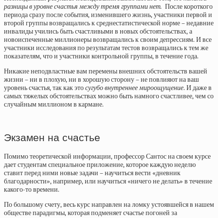
разницы в уровне счастья между тремя группами нет.
После короткого
периода сразу после события, изменившего жизнь, участники первой и
второй группы возвращались к среднестатистической норме – недавние
инвалиды учились быть счастливыми в новых обстоятельствах, а
новоиспеченные миллионеры возвращались к своим депрессиям. И все
участники исследования по результатам тестов возвращались к тем же
показателям, что и участники контрольной группы, в течение года.
Никакие неподвластные вам перемены внешних обстоятельств вашей
жизни – ни в плохую, ни в хорошую сторону – не повлияют на ваш
уровень счастья, так как это
сугубо внутреннее мироощущение
. И даже в
самых тяжелых обстоятельствах можно быть намного счастливее, чем со
случайным миллионом в кармане.
Экзамен на счастье
Помимо теоретической информации, профессор Сантос на своем курсе
дает студентам специальное приложение, которое каждую неделю
ставит перед ними новые задачи – научиться вести «дневник
благодарности», например, или научиться «ничего не делать» в течение
какого-то времени.
По большому счету, весь курс направлен на ломку устоявшейся в нашем
обществе парадигмы, которая подменяет счастье погоней за