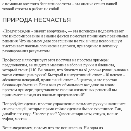
с помощью вот этого бесплатного теста – эта оценка станет вашей
точкой отсчета в работе на собой.
ПРИРОДА НЕСЧАСТЬЯ
«Предупрежден – значит вооружен», — эта поговорка подразумевает
что информирование и знание фактов помогает принимать правильные
решения. Что на самом деле совершенно не так, и чаще всего наш ум
выстраивает ложные логические цепочки, приводя нас в ловушку
разочарования результатом.
Профессор иллюстрирует этот постулат на простом примере:
предположим, вы видите в магазине набор из ручки и блокнота,
который стоит $1.10. Вы знаете, что блокнот на $1 дороже ручки, какова в
таком случае цена ручки? Быстрый и интуитивный ответ – 10 центов –
абсолютно неверный, правильный ответ – 5 центов, и это простая
базовая арифметика. Если ваш ум обманывает вас даже на таком
простом примере, представляете сколько жизненных решений вы
принимаете исходя из ложных представлений?
Попробуйте сделать простое упражнение: возьмите ручку и напишите
список вещей, которые прямо сейчас сделали бы вас счастливее. Так,
давайте его сюда. Что тут у вас? Удвоение зарплаты, отпуск, новые
туфли, массаж…
Все вычеркиваем, потому что это все неверно. Ни одна из