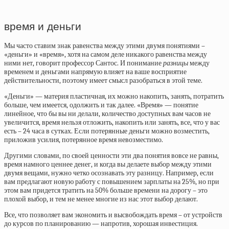
время и деньги
Мы часто ставим знак равенства между этими двумя понятиями –
«деньги» и «время», хотя на самом деле никакого равенства между
ними нет, говорит профессор Сантос. И понимание
разницы
между
временем и деньгами напрямую влияет на ваше восприятие
действительности, поэтому имеет смысл разобраться в этой теме.
«Деньги» — материя пластичная, их можно накопить, занять, потратить
больше, чем имеется, одолжить и так далее. «Время» — понятие
линейное, что бы вы ни делали, количество доступных вам часов не
увеличится, время нельзя отложить, накопить или занять, все, что у вас
есть – 24 часа в сутках. Если потерянные деньги можно возместить,
приложив усилия, потерянное время невозместимо.
Другими словами, по своей ценности эти два понятия вовсе не равны,
время намного ценнее денег, и когда вы делаете выбор между этими
двумя вещами, нужно четко осознавать эту разницу. Например, если
вам предлагают новую работу с повышением зарплаты на 25%, но при
этом вам придется тратить на 50% больше времени на дорогу – это
плохой выбор, и тем не менее многие из нас этот выбор делают.
Все, что позволяет вам экономить и высвобождать время – от устройств
до курсов по планированию — напротив, хорошая инвестиция.