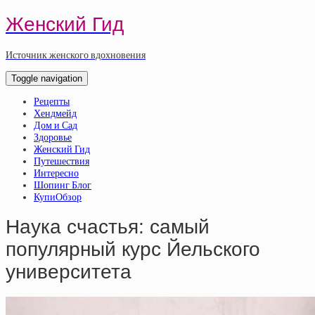
Женский Гид
Источник женского вдохновения
Toggle navigation
Рецепты
Хендмейд
Дом и Сад
Здоровье
Женский Гид
Путешествия
Интересно
Шопинг Блог
КупиОбзор
Наука счастья: самый
популярный курс Йельского
университета