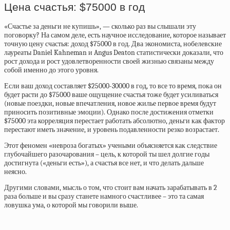
Цена счастья: $75000 в год
«Счастье за деньги не купишь», — сколько раз вы слышали эту
поговорку? На самом деле, есть научное исследование, которое называет
точную цену счастья: доход $75000 в год. Два экономиста, нобелевские
лауреаты Daniel Kahneman и Angus Deaton статистически доказали, что
рост дохода и рост удовлетворенности своей жизнью связаны между
собой именно до этого уровня.
Если ваш доход составляет $25000-30000 в год, то все то время, пока он
будет расти до $75000 ваше ощущение счастья тоже будет усиливаться
(новые поездки, новые впечатления, новое жилье первое время будут
приносить позитивные эмоции). Однако после достижения отметки
$75000 эта корреляция перестает работать абсолютно, деньги как фактор
перестают иметь значение, и уровень подавленности резко возрастает.
Этот феномен «невроза богатых» учеными объясняется как следствие
глубочайшего разочарования – цель, к которой ты шел долгие годы
достигнута («деньги есть»), а счастья все нет, и что делать дальше
неясно.
Другими словами, мысль о том, что стоит вам начать зарабатывать в 2
раза больше и вы сразу станете намного счастливее – это та самая
ловушка ума, о которой мы говорили выше.