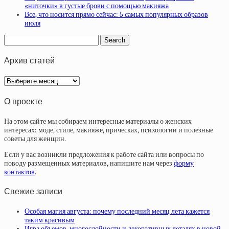
«ниточки» в густые брови с помощью макияжа
Все, что носится прямо сейчас: 5 самых популярных образов
июля
Архив статей
Архив
статей
О проекте
На этом сайте мы собираем интересные материалы о женских
интересах: моде, стиле, макияже, прическах, психологии и полезные
советы для женщин.
Если у вас возникли предложения к работе сайта или вопросы по
поводу размещенных материалов, напишите нам через
форму
контактов
.
Свежие записи
Особая магия августа: почему последний месяц лета кажется
таким красивым
Игра объемов, многослойности и декоративных деталях в новой