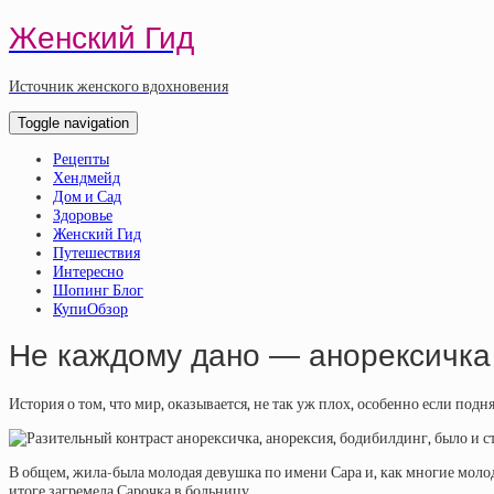
Женский Гид
Источник женского вдохновения
Toggle navigation
Рецепты
Хендмейд
Дом и Сад
Здоровье
Женский Гид
Путешествия
Интересно
Шопинг Блог
КупиОбзор
Не каждому дано — анорексичка 
История о том, что мир, оказывается, не так уж плох, особенно если под
В общем, жила-была молодая девушка по имени Сара и, как многие молодые
итоге загремела Сарочка в больницу…