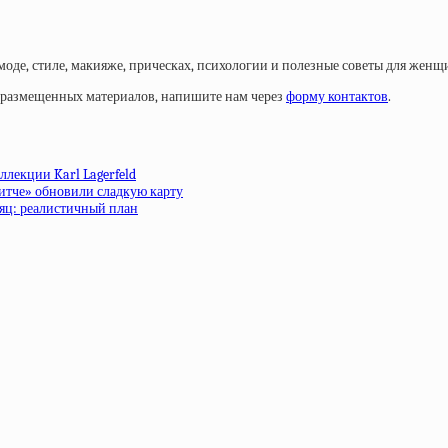
моде, стиле, макияже, прическах, психологии и полезные советы для женщ
у размещенных материалов, напишите нам через
форму контактов
.
ллекции Karl Lagerfeld
ритче» обновили сладкую карту
сяц: реалистичный план