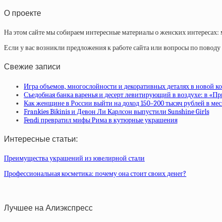
статей
О проекте
На этом сайте мы собираем интересные материалы о женских интересах: 
Если у вас возникли предложения к работе сайта или вопросы по повод
Свежие записи
Игра объемов, многослойности и декоративных деталях в новой ко
Съедобная банка варенья и десерт левитирующий в воздухе: в «П
Как женщине в России выйти на доход 150–200 тысяч рублей в ме
Frankies Bikinis и Девон Ли Карлсон выпустили Sunshine Girls
Fendi превратил мифы Рима в кутюрные украшения
Интересные статьи:
Преимущества украшений из ювелирной стали
Профессиональная косметика: почему она стоит своих денег?
Лучшее на Алиэкспресс