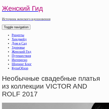
Женский Гид
Источник женского вдохновения
Toggle navigation
Рецепты
Хендмейд
Дом и Сад
Здоровье
Женский Гид
Путешествия
Интересно
Шопинг Блог
КупиОбзор
Необычные свадебные платья
из коллекции VICTOR AND
ROLF 2017