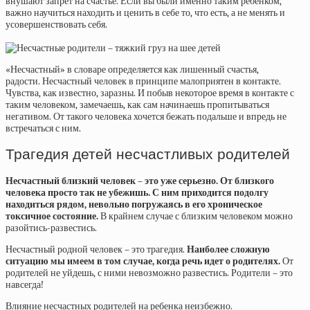
внушают запрет на счастье. Если вы были именно таким ребенком,
важно научиться находить и ценить в себе то, что есть, а не менять и
усовершенствовать себя.
«Несчастный» в словаре определяется как лишенный счастья,
радости. Несчастный человек в принципе малоприятен в контакте.
Чувства, как известно, заразны. И побыв некоторое время в контакте с
таким человеком, замечаешь, как сам начинаешь пропитываться
негативом. От такого человека хочется бежать подальше и впредь не
встречаться с ним.
Трагедия детей несчастливых родителей
Несчастный близкий человек – это уже серьезно. От близкого
человека просто так не убежишь. С ним приходится подолгу
находиться рядом, невольно погружаясь в его хроническое
токсичное состояние.
В крайнем случае с близким человеком можно
разойтись-развестись.
Несчастный родной человек – это трагедия.
Наиболее сложную
ситуацию мы имеем в том случае, когда речь идет о родителях.
От
родителей не уйдешь, с ними невозможно развестись. Родители – это
навсегда!
Влияние несчастных родителей на ребенка неизбежно.