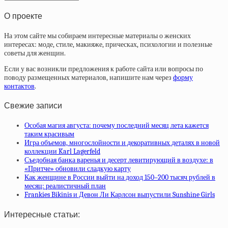
статей
О проекте
На этом сайте мы собираем интересные материалы о женских
интересах: моде, стиле, макияже, прическах, психологии и полезные
советы для женщин.
Если у вас возникли предложения к работе сайта или вопросы по
поводу размещенных материалов, напишите нам через
форму
контактов
.
Свежие записи
Особая магия августа: почему последний месяц лета кажется
таким красивым
Игра объемов, многослойности и декоративных деталях в новой
коллекции Karl Lagerfeld
Съедобная банка варенья и десерт левитирующий в воздухе: в
«Притче» обновили сладкую карту
Как женщине в России выйти на доход 150–200 тысяч рублей в
месяц: реалистичный план
Frankies Bikinis и Девон Ли Карлсон выпустили Sunshine Girls
Интересные статьи: