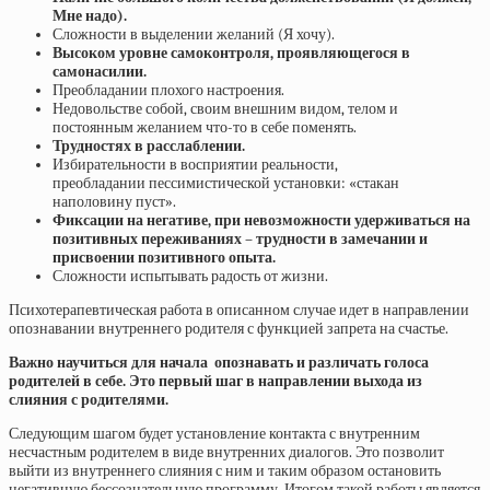
Мне надо).
Сложности в выделении желаний (Я хочу).
Высоком уровне самоконтроля, проявляющегося в
самонасилии.
Преобладании плохого настроения.
Недовольстве собой, своим внешним видом, телом и
постоянным желанием что-то в себе поменять.
Трудностях в расслаблении.
Избирательности в восприятии реальности,
преобладании пессимистической установки: «стакан
наполовину пуст».
Фиксации на негативе, при невозможности удерживаться на
позитивных переживаниях – трудности в замечании и
присвоении позитивного опыта.
Сложности испытывать радость от жизни.
Психотерапевтическая работа в описанном случае идет в направлении
опознавании внутреннего родителя с функцией запрета на счастье.
Важно научиться для начала опознавать и различать голоса
родителей в себе. Это первый шаг в направлении выхода из
слияния с родителями.
Следующим шагом будет установление контакта с внутренним
несчастным родителем в виде внутренних диалогов. Это позволит
выйти из внутреннего слияния с ним и таким образом остановить
негативную бессознательную программу. Итогом такой работы является