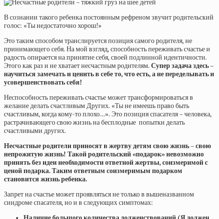
В сознании такого ребенка постоянным рефреном звучит родительский
голос: «Ты недостаточно хорош!»
Это таким способом транслируется позиция самого родителя, не
принимающего себя. На мой взгляд, способность переживать счастье и
радость опирается на принятие себя, своей подлинной идентичности.
Этого как раз и не хватает несчастным родителям.
Супер задача здесь –
научиться замечать и ценить в себе то, что есть, а не переделывать и
усовершенствовать себя!
Неспособность переживать счастье может трансформироваться в
желание делать счастливым Других. «Ты не имеешь право быть
счастливым, когда кому-то плохо…». Это позиция спасателя – человека,
растрачивающего свою жизнь на бесплодные попытки делать
счастливыми других.
Несчастные родители приносят в жертву детям свою жизнь – свою
непрожитую жизнь! Такой родительский «подарок» невозможно
принять без идеи необходимости ответной жертвы, соизмеримой с
ценой подарка. Таким ответным соизмеримым подарком
становится жизнь ребенка.
Запрет на счастье может проявляться не только в вышеназванном
синдроме спасателя, но и в следующих симптомах:
Наличие большого количества долженствований (Я должен,