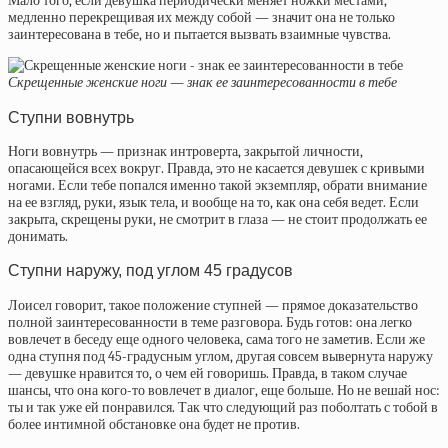
Мало того, если девушка периодически меняет ножки местами,
медленно перекрещивая их между собой — значит она не только
заинтересована в тебе, но и пытается вызвать взаимные чувства.
Скрещенные женские ноги — знак ее заинтересованности в тебе
Ступни вовнутрь
Ноги вовнутрь — признак интроверта, закрытой личности,
опасающейся всех вокруг. Правда, это не касается девушек с кривыми
ногами. Если тебе попался именно такой экземпляр, обрати внимание
на ее взгляд, руки, язык тела, и вообще на то, как она себя ведет. Если
закрыта, скрещены руки, не смотрит в глаза — не стоит продолжать ее
донимать.
Ступни наружу, под углом 45 градусов
Лоисел говорит, такое положение ступней — прямое доказательство
полной заинтересованности в теме разговора. Будь готов: она легко
вовлечет в беседу еще одного человека, сама того не заметив. Если же
одна ступня под 45-градусным углом, другая совсем вывернута наружу
— девушке нравится то, о чем ей говоришь. Правда, в таком случае
шансы, что она кого-то вовлечет в диалог, еще больше. Но не вешай нос:
ты и так уже ей понравился. Так что следующий раз поболтать с тобой в
более интимной обстановке она будет не против.