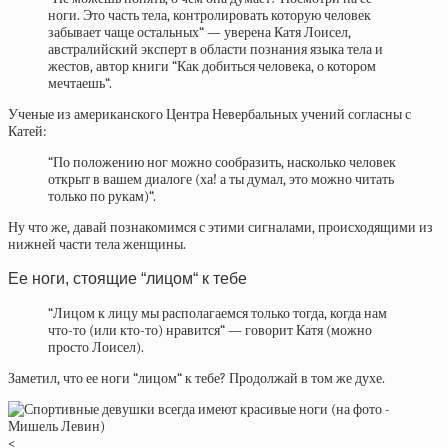
ноги. Это часть тела, контролировать которую человек
забывает чаще остальных“ — уверена Катя Лоисел,
австралийский эксперт в области познания языка тела и
жестов, автор книги “Как добиться человека, о котором
мечтаешь“.
Ученые из американского Центра Невербальных учений согласны с
Катей:
“По положению ног можно сообразить, насколько человек
открыт в вашем диалоге (ха! а ты думал, это можно читать
только по рукам)“.
Ну что же, давай познакомимся с этими сигналами, происходящими из
нижней части тела женщины.
Ее ноги, стоящие “лицом“ к тебе
“Лицом к лицу мы располагаемся только тогда, когда нам
что-то (или кто-то) нравится“ — говорит Катя (можно
просто Лоисел).
Заметил, что ее ноги “лицом“ к тебе? Продолжай в том же духе.
<