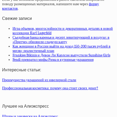
поводу размещенных материалов, напишите нам через
форму
контактов
.
Свежие записи
Игра объемов, многослойности и декоративных деталях в новой
коллекции Karl Lagerfeld
Съедобная банка варенья и десерт левитирующий в воздухе: в
«Притче» обновили сладкую карту
Как женщине в России выйти на доход 150–200 тысяч рублей в
месяц: реалистичный план
Frankies Bikinis и Девон Ли Карлсон выпустили Sunshine Girls
Fendi превратил мифы Рима в кутюрные украшения
Интересные статьи:
Преимущества украшений из ювелирной стали
Профессиональная косметика: почему она стоит своих денег?
Лучшее на Алиэкспресс
Шторы и занавески на Алиэкспресс