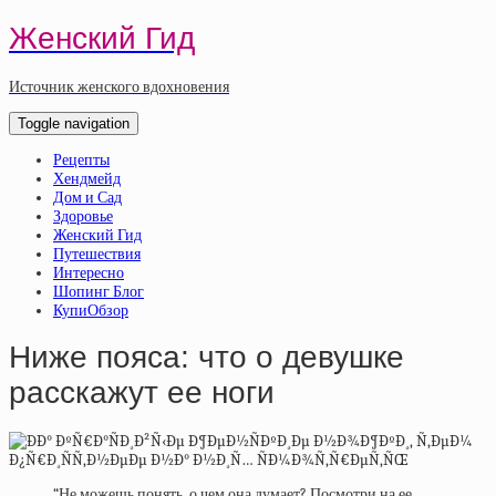
Женский Гид
Источник женского вдохновения
Toggle navigation
Рецепты
Хендмейд
Дом и Сад
Здоровье
Женский Гид
Путешествия
Интересно
Шопинг Блог
КупиОбзор
Ниже пояса: что о девушке
расскажут ее ноги
“Не можешь понять, о чем она думает? Посмотри на ее