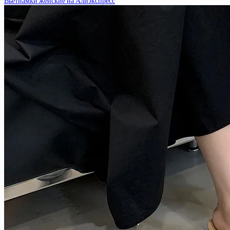
Вьетнамки женские на Алиэкспресс