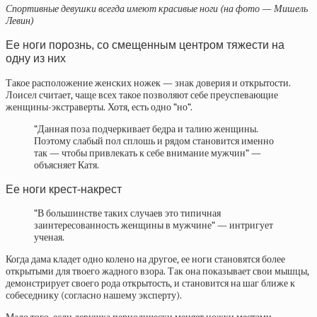
Спортивные девушки всегда имеют красивые ноги (на фото — Мишель
Левин)
Ее ноги порознь, со смещенным центром тяжести на
одну из них
Такое расположение женских ножек — знак доверия и открытости.
Лоисел считает, чаще всех такое позволяют себе преуспевающие
женщины-экстраверты. Хотя, есть одно “но“.
“Данная поза подчеркивает бедра и талию женщины.
Поэтому слабый пол сплошь и рядом становится именно
так — чтобы привлекать к себе внимание мужчин“ —
объясняет Катя.
Ее ноги крест-накрест
“В большинстве таких случаев это типичная
заинтересованность женщины в мужчине“ — интригует
ученая.
Когда дама кладет одно колено на другое, ее ноги становятся более
открытыми для твоего жадного взора. Так она показывает свои мышцы,
демонстрирует своего рода открытость, и становится на шаг ближе к
собеседнику (согласно нашему эксперту).