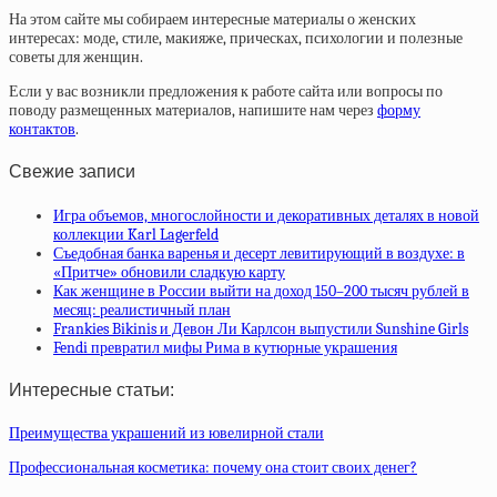
На этом сайте мы собираем интересные материалы о женских
интересах: моде, стиле, макияже, прическах, психологии и полезные
советы для женщин.
Если у вас возникли предложения к работе сайта или вопросы по
поводу размещенных материалов, напишите нам через
форму
контактов
.
Свежие записи
Игра объемов, многослойности и декоративных деталях в новой
коллекции Karl Lagerfeld
Съедобная банка варенья и десерт левитирующий в воздухе: в
«Притче» обновили сладкую карту
Как женщине в России выйти на доход 150–200 тысяч рублей в
месяц: реалистичный план
Frankies Bikinis и Девон Ли Карлсон выпустили Sunshine Girls
Fendi превратил мифы Рима в кутюрные украшения
Интересные статьи:
Преимущества украшений из ювелирной стали
Профессиональная косметика: почему она стоит своих денег?