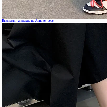
Вьетнамки женские на Алиэкспресс