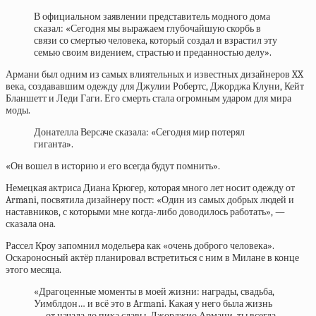
В официальном заявлении представитель модного дома
сказал: «Сегодня мы выражаем глубочайшую скорбь в
связи со смертью человека, который создал и взрастил эту
семью своим видением, страстью и преданностью делу».
Армани был одним из самых влиятельных и известных дизайнеров XX
века, создававшим одежду для Джулии Робертс, Джорджа Клуни, Кейт
Бланшетт и Леди Гаги. Его смерть стала огромным ударом для мира
моды.
Донателла Версаче сказала: «Сегодня мир потерял
гиганта».
«Он вошел в историю и его всегда будут помнить».
Немецкая актриса Диана Крюгер, которая много лет носит одежду от
Armani, посвятила дизайнеру пост: «Один из самых добрых людей и
наставников, с которыми мне когда-либо доводилось работать», —
сказала она.
Рассел Кроу запомнил модельера как «очень доброго человека».
Оскароносный актёр планировал встретиться с ним в Милане в конце
этого месяца.
«Драгоценные моменты в моей жизни: награды, свадьба,
Уимблдон… и всё это в Armani. Какая у него была жизнь
— от начала до пика славы. Джорджио Армани, ты всегда