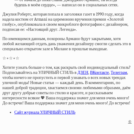
будешь в моём сердце», — написал он в социальных сетях.
Джулия Робертс, которая попала в заголовки газет в 1990 году, когда
надела костюм от Armani на церемонию вручения премии «Золотой
глобус», опубликовала в своем микроблоге фотографию с дизайнером,
подписав ее: «Настоящий друг. Легенда».
По имеющимся данным, похороны Армани будут закрытыми, хотя
любой желающий отдать дань уважения дизайнеру смогли сделать это в
специально открытом зале в Милане в прошлые выходные.
☆∘☆∘☆
Хотите узнать больше о том, как раскрыть свой индивидуальный стиль?
Подписывайтесь на УЛИЧНЫЙ СТИЛЬ в
ДЗЕН
,
ВКонтакте
,
Телеграм
,
чтобы ничего не пропустить и первой узнавать о всех новых трендах
уличной моды! Новые статьи — каждый день. В комментариях, по
нашей доброй традиции, хвастаемся своими любимыми образами, даём
друг другу добрые советы по стилю и красоте, и рассказываем
интересности всякие 💖 Ваша поддержка значит для меня очень много!
До встречи! Ваша поддержка значит для меня очень много! До встречи!
Сайт журнала УЛИЧНЫЙ СТИЛЬ
©