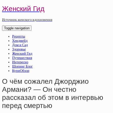
Женский Гид
Источник женского вдохновения
Toggle navigation
Рецепты
Хендмейд
Дом и Сад
Здоровье
Женский Гид
Путешествия
Интересно
Шопинг Блог
КупиОбзор
О чём сожалел Джорджио
Армани? — Он честно
рассказал об этом в интервью
перед смертью