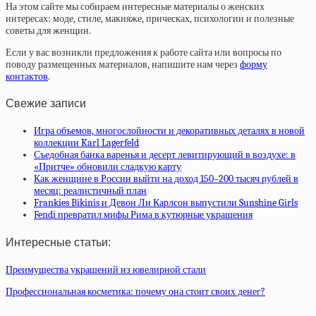
На этом сайте мы собираем интересные материалы о женских
интересах: моде, стиле, макияже, прическах, психологии и полезные
советы для женщин.
Если у вас возникли предложения к работе сайта или вопросы по
поводу размещенных материалов, напишите нам через
форму
контактов
.
Свежие записи
Игра объемов, многослойности и декоративных деталях в новой
коллекции Karl Lagerfeld
Съедобная банка варенья и десерт левитирующий в воздухе: в
«Притче» обновили сладкую карту
Как женщине в России выйти на доход 150–200 тысяч рублей в
месяц: реалистичный план
Frankies Bikinis и Девон Ли Карлсон выпустили Sunshine Girls
Fendi превратил мифы Рима в кутюрные украшения
Интересные статьи:
Преимущества украшений из ювелирной стали
Профессиональная косметика: почему она стоит своих денег?