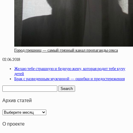
Город грешниц — самый грязный канал пропаганды секса
02.06.2018
Желаю тебе страшную и бедную жену, которая родит тебе кучу
детей
Брак с разведенным мужчиной — ошибки и предостережения
Архив статей
Архив
статей
О проекте