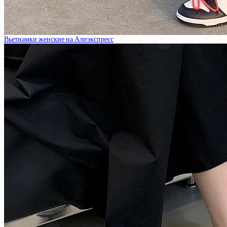
Вьетнамки женские на Алиэкспресс