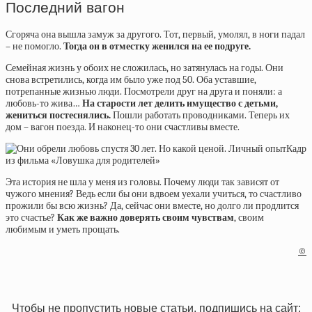
Последний вагон
Сгоряча она вышла замуж за другого. Тот, первый, умолял, в ноги падал
– не помогло.
Тогда он в отместку женился на ее подруге.
Семейная жизнь у обоих не сложилась, но затянулась на годы. Они
снова встретились, когда им было уже под 50. Оба уставшие,
потрепанные жизнью люди. Посмотрели друг на друга и поняли: а
любовь-то жива…
На старости лет делить имущество с детьми,
жениться постеснялись.
Пошли работать проводниками. Теперь их
дом – вагон поезда. И наконец-то они счастливы вместе.
Кадр
из фильма «Ловушка для родителей»
Эта история не шла у меня из головы. Почему люди так зависят от
чужого мнения? Ведь если бы они вдвоем уехали учиться, то счастливо
прожили бы всю жизнь? Да, сейчас они вместе, но долго ли продлится
это счастье?
Как же важно доверять своим чувствам
, своим
любимым и уметь прощать.
©
Чтобы не пропустить новые статьи, подпишись на сайт: