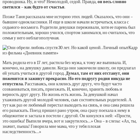
проводника. Ну, и что? Немолодой, седой. Правда,
он весь словно
светился – как будто от счастья
.
Позже Таня рассказала мне историю этих людей. Оказалось, что они –
бывшие одноклассники. И еще в школе начали встречаться, класса с
седьмого-восьмого. Родители девушки переживали, хотя ее парень был
положительным, хорошо учился, спортом занимался, но считалось, что
семья у него неблагополучная.
Кадр
из фильма «Дневник памяти»
Мать родила его в 17 лет, растила без мужа, к тому же выпивала. И,
конечно, на девушку давили. Когда они закончили школу, он предлагал
ей уехать учиться в другой город.
Думал, там от них отстанут, они
поженятся и заживут прекрасно. Но его подругу родня никуда не
отпустила.
Расставаясь, они клялись друг другу, что будут часто
созваниваться, писать, приезжать. И, конечно, хранить любовь и
верность друг другу. Но жизнь есть жизнь. За девушкой начал
ухаживать другой молодой человек, сын состоятельных родителей. А
тут как раз ее любимый перестал выходить на связь, и она сама решила
его разыскать. Поезд пришел рано утром, она сразу поехала к нему в
общежитие и застала в постели с другой. Он кинулся к ней: «Прости,
это ошибка! Выпили вчера, вот и закрутилось…» Она – в слезы: «Ах, ты,
значит, пьешь! Говорила мне мама, что у тебя плохая
наследственность…»