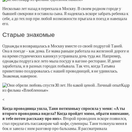
Несколько лет назад я переехала в Москву. В своем родном городе у
бывшей свекрови я оставила сына. Я надеялась вскоре забрать ребенка к
себе, а до тех пор при любой возможности прыгала в поезд и навещала
его.
Старые знакомые
Однажды я возвращалась в Москву вместе со своей подругой Таней.
Она в поезде – как дома. Ее мама раньше работала на железной дороге и
на время студенческих каникул устраивала дочь туда же. Например,
однажды подруга все лето мыла посуду в вагоне-ресторане. И денег
заработала, и в разных городах побывала. Так что, когда Татьяна
приветливо поздоровалась с нашей проводницей, я не удивилась.
Знакомая, наверное.
Кадр
из фильма «Влюбленные»
<
Когда проводница ушла, Таня потихоньку спросила у меня: «А ты
второго проводника видела? Когда пройдет мимо, обрати внимание,
я тебе потом расскажу про них»
. Второй проводник вскоре появился,
стал предлагать пассажирам чай-кофе, сувениры. Таня толкнула меня в
бок и завела с ним разговор про бальзамы. Я рассматривала