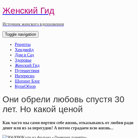
Женский Гид
Источник женского вдохновения
Toggle navigation
Рецепты
Хендмейд
Дом и Сад
Здоровье
Женский Гид
Путешествия
Интересно
Шопинг Блог
КупиОбзор
Они обрели любовь спустя 30
лет. Но какой ценой
Как часто мы сами портим себе жизнь, отказываясь от любви ради
денег или из-за пересудов! А потом страдаем всю жизнь…
Кадр из фильма «Дневник памяти»