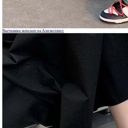
Вьетнамки женские на Алиэкспресс