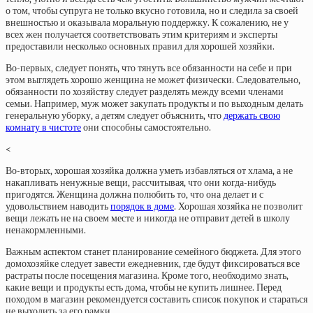
о том, чтобы супруга не только вкусно готовила, но и следила за своей
внешностью и оказывала моральную поддержку. К сожалению, не у
всех жен получается соответствовать этим критериям и эксперты
предоставили несколько основных правил для хорошей хозяйки.
Во-первых, следует понять, что тянуть все обязанности на себе и при
этом выглядеть хорошо женщина не может физически. Следовательно,
обязанности по хозяйству следует разделять между всеми членами
семьи. Например, муж может закупать продукты и по выходным делать
генеральную уборку, а детям следует объяснить, что
держать свою
комнату в чистоте
они способны самостоятельно.
<
Во-вторых, хорошая хозяйка должна уметь избавляться от хлама, а не
накапливать ненужные вещи, рассчитывая, что они когда-нибудь
пригодятся. Женщина должна полюбить то, что она делает и с
удовольствием наводить
порядок в доме
. Хорошая хозяйка не позволит
вещи лежать не на своем месте и никогда не отправит детей в школу
ненакормленными.
Важным аспектом станет планирование семейного бюджета. Для этого
домохозяйке следует завести ежедневник, где будут фиксироваться все
растраты после посещения магазина. Кроме того, необходимо знать,
какие вещи и продукты есть дома, чтобы не купить лишнее. Перед
походом в магазин рекомендуется составить список покупок и стараться
не выходить за его рамки.