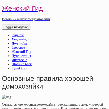
Женский Гид
Источник женского вдохновения
Toggle navigation
Рецепты
Хендмейд
Дом и Сад
Здоровье
Женский Гид
Путешествия
Интересно
Шопинг Блог
КупиОбзор
Основные правила хорошей
домохозяйки
Считается, что хорошая домохозяйка – это женщина, в доме у которой
тепло, уютно и всегда есть чем угостить. Большинство мужчин мечтают