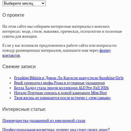
Архив
статей
О проекте
На этом сайте мы собираем интересные материалы о женских
интересах: моде, стиле, макияже, прическах, психологии и полезные
советы для женщин.
Если у вас возникли предложения к работе сайта или вопросы по
поводу размещенных материалов, напишите нам через
форму
контактов
.
Свежие записи
Frankies Bikinis и Девон Ли Карлсон выпустили Sunshine Girls
Fendi превратил мифы Рима в кутюрные украшения
Белла Хадид стала лицом коллекции ALO Pre-Fall 2026
Натали Портман снялась в новой кампании Miss Dior
Твоя жизнь не начинается после встречи с «тем самым»
Интересные статьи:
Преимущества украшений из ювелирной стали
Профессиональная косметика: почему она стоит своих денег?