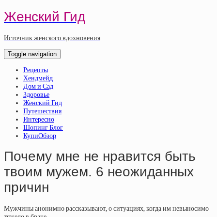
Женский Гид
Источник женского вдохновения
Toggle navigation
Рецепты
Хендмейд
Дом и Сад
Здоровье
Женский Гид
Путешествия
Интересно
Шопинг Блог
КупиОбзор
Почему мне не нравится быть
твоим мужем. 6 неожиданных
причин
Мужчины анонимно рассказывают, о ситуациях, когда им невыносимо
тяжело в браке