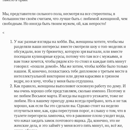
Мы, представители сильного пола, несмотря на все стереотипы, в
большинстве своём считаем, что лучше быть с любимой женщиной, чем
свободным. Но иногда быть твоим мужем, ой, как непросто!
<
У нас разные взгляды на хобби. Вы, женщины хотите, чтобы мы
разделяли ваши интересы: вместе смотрели шоу о топ-моделях и
обсуждали, вон ту брюнетку, которую зря выгнали, или вместе
посещали кулинарные курсы, потому что там все с мужьями, и
вам тоже хочется, чтобы рядом кто-то стоял и каждые пять минут
говорил: «пошли домой». Мы же хотим, чтобы хобби было только
нашим. Я, конечно, похвастаюсь тебе дипломом о третьем месте в
интеллектуальной викторине или двумя карасями в грязном
ведре, но я хочу, чтобы у меня была отдушина.
Как правило, женщины выполняют основную работу по дому. И
мы очень хорошо себе представляем, сколько именно. Поэтому и
не любим Восьмое марта. И когда вы надолго уезжаете, тоже не
любим. Но к вашему приезду дома всегда прибрано, хоть и не так
хорошо, как если бы это сделали вы. Однако стоит на неделю
отлучиться мне, как, едва переступив порог, я слышу о том, что в
туалете перегорела лампочка, что в раковине плохо уходит вода,
что начал заедать замок почтового ящика. Да, конечно, это не
женские дела, и это займёт у меня всего пять минут, но, всё же,