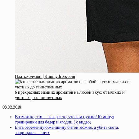
Платье блузон | Sammydress.com
6 прекрасных зимних ароматов на любой вкус: от мягких и
уютных до таинственных
08.02.2018
Возможно, это — как раз то, что вам нужно! 10 минут
тренировки для бедер и ягодиц ( с видео)
Бить беременную женщину битой можно, а убить скота,
защищаясь — нет?