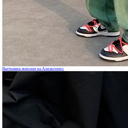
Вьетнамки женские на Алиэкспресс