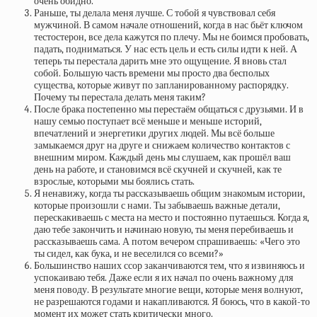
очень обидно.
Раньше, ты делала меня лучше. С тобой я чувствовал себя
мужчиной. В самом начале отношений, когда в нас бьёт ключом
тестостерон, все дела кажутся по плечу. Мы не боимся пробовать,
падать, подниматься. У нас есть цель и есть силы идти к ней. А
теперь ты перестала дарить мне это ощущение. Я вновь стал
собой. Большую часть времени мы просто два бесполых
существа, которые живут по запланированному распорядку.
Почему ты перестала делать меня таким?
После брака постепенно мы перестаём общаться с друзьями. И в
нашу семью поступает всё меньше и меньше историй,
впечатлений и энергетики других людей. Мы всё больше
замыкаемся друг на друге и снижаем количество контактов с
внешним миром. Каждый день мы слушаем, как прошёл ваш
день на работе, и становимся всё скучней и скучней, как те
взрослые, которыми мы боялись стать.
Я ненавижу, когда ты рассказываешь общим знакомым истории,
которые произошли с нами. Ты забываешь важные детали,
перескакиваешь с места на место и постоянно путаешься. Когда я,
даю тебе закончить и начинаю новую, ты меня перебиваешь и
рассказываешь сама. А потом вечером спрашиваешь: «Чего это
ты сидел, как бука, и не веселился со всеми?»
Большинство наших ссор заканчиваются тем, что я извиняюсь и
успокаиваю тебя. Даже если я их начал по очень важному для
меня поводу. В результате многие вещи, которые меня волнуют,
не разрешаются годами и накапливаются. Я боюсь, что в какой-то
момент их может стать критически много.