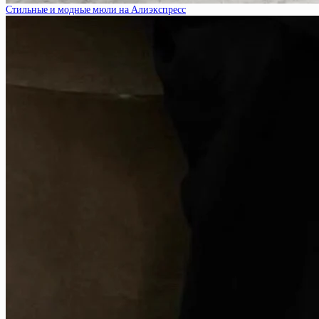
Стильные и модные мюли на Алиэкспресс