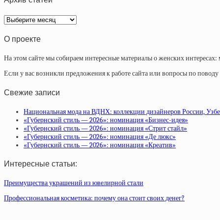
Архив
статей
О проекте
На этом сайте мы собираем интересные материалы о женских интересах: 
Если у вас возникли предложения к работе сайта или вопросы по повод
Свежие записи
Национальная мода на ВДНХ: коллекции дизайнеров России, Узб
«Губернский стиль — 2026»: номинация «Бизнес-идея»
«Губернский стиль — 2026»: номинация «Стрит стайл»
«Губернский стиль — 2026»: номинация «Де люкс»
«Губернский стиль — 2026»: номинация «Креатив»
Интересные статьи:
Преимущества украшений из ювелирной стали
Профессиональная косметика: почему она стоит своих денег?