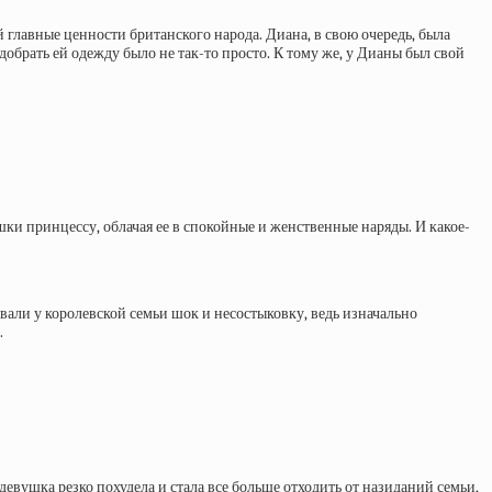
главные ценности британского народа. Диана, в свою очередь, была
брать ей одежду было не так-то просто. К тому же, у Дианы был свой
ки принцессу, облачая ее в спокойные и женственные наряды. И какое-
ывали у королевской семьи шок и несостыковку, ведь изначально
.
евушка резко похудела и стала все больше отходить от назиданий семьи,