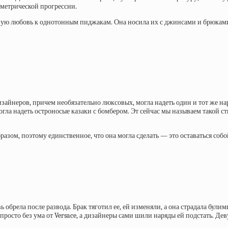
еометрической прогрессии.
ную любовь к однотонным пиджакам. Она носила их с джинсами и брюками
зайнеров, причем необязательно люксовых, могла надеть один и тот же нар
ла надеть остроносые казаки с бомбером. Эт сейчас мы называем такой сти
азом, поэтому единственное, что она могла сделать — это оставаться собо
брела после развода. Брак тяготил ее, ей изменяли, а она страдала булими
росто без ума от Versace, а дизайнеры сами шили наряды ей подстать. Де