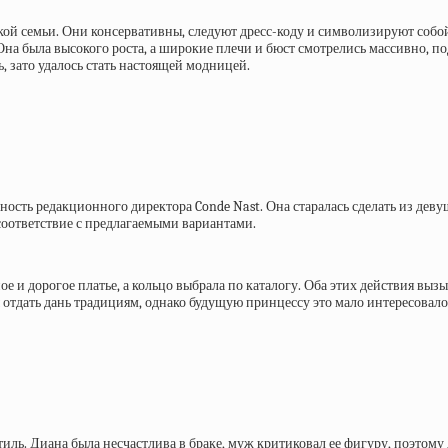
ой семьи. Они консервативны, следуют дресс-коду и символизируют собой 
 была высокого роста, а широкие плечи и бюст смотрелись массивно, подо
ь, зато удалось стать настоящей модницей.
ость редакционного директора Conde Nast. Она старалась сделать из девуш
соответствие с предлагаемыми вариантами.
е и дорогое платье, а кольцо выбрала по каталогу. Оба этих действия выз
 отдать дань традициям, однако будущую принцессу это мало интересовало
ль. Диана была несчастлива в браке, муж критиковал ее фигуру, поэтому д