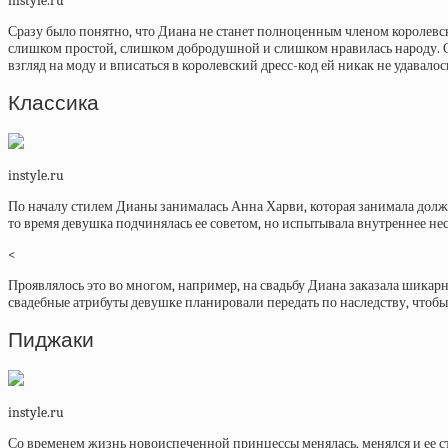
instyle.ru
Сразу было понятно, что Диана не станет полноценным членом королевск
слишком простой, слишком добродушной и слишком нравилась народу. Она
взгляд на моду и вписаться в королевский дресс-код ей никак не удавалос
Классика
instyle.ru
По началу стилем Дианы занималась Анна Харви, которая занимала должн
то время девушка подчинялась ее советом, но испытывала внутреннее не
<
Проявлялось это во многом, например, на свадьбу Диана заказала шикарно
свадебные атрибуты девушке планировали передать по наследству, чтобы
Пиджаки
instyle.ru
Со временем жизнь новоиспеченной принцессы менялась, менялся и ее сти