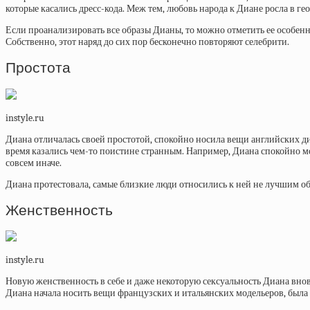
которые касались дресс-кода. Меж тем, любовь народа к Диане росла в г
Если проанализировать все образы Дианы, то можно отметить ее особен
Собственно, этот наряд до сих пор бесконечно повторяют селебрити.
Простота
instyle.ru
Диана отличалась своей простотой, спокойно носила вещи английских ди
время казались чем-то поистине странным. Например, Диана спокойно мог
совсем иначе.
Диана протестовала, самые близкие люди относились к ней не лучшим обр
Женственность
instyle.ru
Новую женственность в себе и даже некоторую сексуальность Диана вновь о
Диана начала носить вещи французских и итальянских модельеров, была п