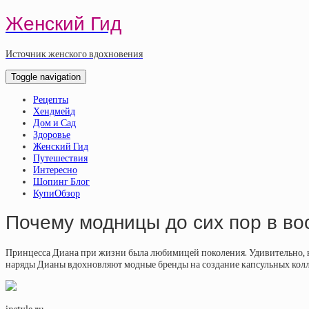
Женский Гид
Источник женского вдохновения
Toggle navigation
Рецепты
Хендмейд
Дом и Сад
Здоровье
Женский Гид
Путешествия
Интересно
Шопинг Блог
КупиОбзор
Почему модницы до сих пор в во
Принцесса Диана при жизни была любимицей поколения. Удивительно, но
наряды Дианы вдохновляют модные бренды на создание капсульных коллек