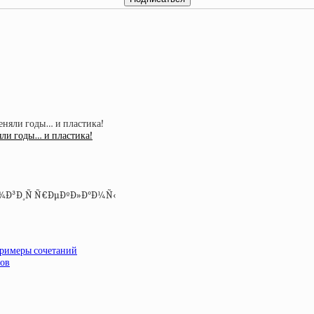
яли годы… и пластика!
примеры сочетаний
ров