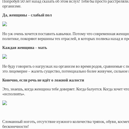
Попробуй 50 лет назад сказать об этом вслух! Тебя бы просто расстрел
организме.
Да, женщины – слабый пол
Но уж очень хочется поставить кавычки. Потому что современная женщина
политике, покоряют вершины тех отраслей, в которых полвека назад и 
Каждая женщина – мать
Не буду говорить о нагрузках на организм во время родов, сравнимые с п
это лицемерие – жалеть существо, потенциально более живучее, сильно
Конечно, если речь не идёт о ложной жалости
Это, знаешь, когда женщина тебе доверяет. Когда балуется. Когда хочет 
«исполнять».
Сломанный ноготь, отсутствие нужного количества тряпок, обуви, косметик
бесконечности!