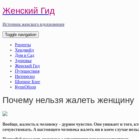
Женский Гид
Источник женского вдохновения
Toggle navigation
Рецепты
Хендмейд
Дом и Сад
Здоровье
Женский Гид
Путешествия
Интересно
Шопинг Блог
КупиОбзор
Почему нельзя жалеть женщину
Вообще, жалость к человеку – дурное чувство. Оно унижает и того, к
сочувствовать. А настоящего человека жалеть ни в коем случае нель