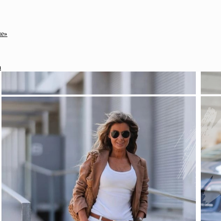
ме»
а