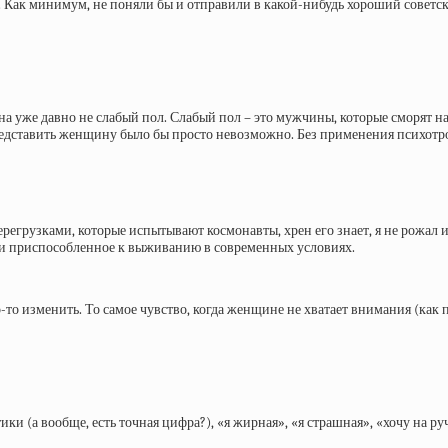
яли. Как минимум, не поняли бы и отправили в какой-нибудь хороший сове
 уже давно не слабый пол. Слабый пол – это мужчины, которые сморят на 
представить женщину было бы просто невозможно. Без применения психотр
ерегрузками, которые испытывают космонавты, хрен его знает, я не рожал и
е и приспособленное к выживанию в современных условиях.
что-то изменить. То самое чувство, когда женщине не хватает внимания (ка
и (а вообще, есть точная цифра?), «я жирная», «я страшная», «хочу на ручк