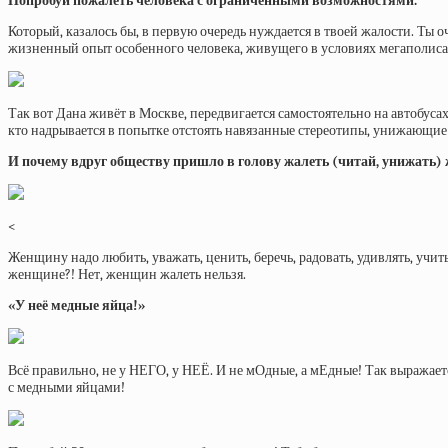
Попробуй пожалеть человека с ограниченными возможностями.
Который, казалось бы, в первую очередь нуждается в твоей жалости. Ты 
жизненный опыт особенного человека, живущего в условиях мегаполиса
Так вот Дана живёт в Москве, передвигается самостоятельно на автобусах
кто надрывается в попытке отстоять навязанные стереотипы, унижающие 
И почему вдруг обществу пришло в голову жалеть (читай, унижать)
<
Женщину надо любить, уважать, ценить, беречь, радовать, удивлять, учит
женщине?! Нет, женщин жалеть нельзя.
«У неё медные яйца!»
Всё правильно, не у НЕГО, у НЕЁ. И не мОдные, а мЕдные! Так выражаетс
с медными яйцами!