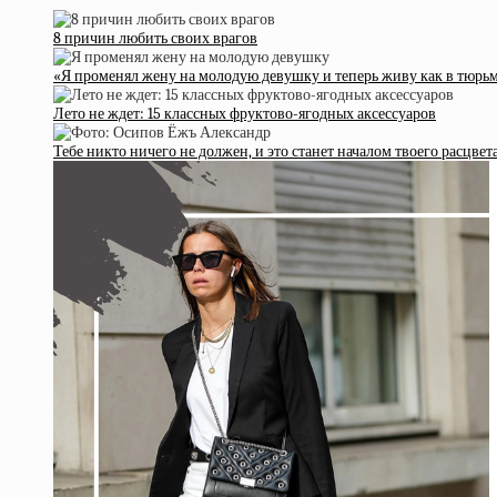
8 причин любить своих врагов
«Я променял жену на молодую девушку и теперь живу как в тюрь
Лето не ждет: 15 классных фруктово-ягодных аксессуаров
Тебе никто ничего не должен, и это станет началом твоего расцвет