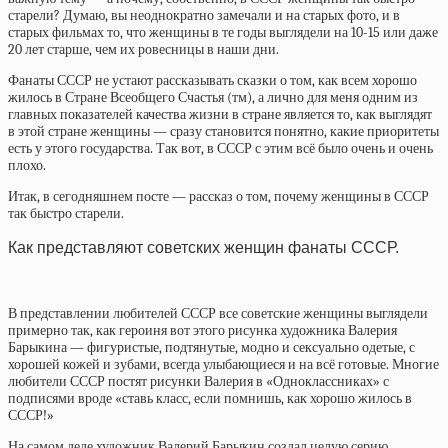
старели? Думаю, вы неоднократно замечали и на старых фото, и в
старых фильмах то, что женщины в те годы выглядели на 10-15 или даже
20 лет старше, чем их ровесницы в наши дни.
Фанаты СССР не устают рассказывать сказки о том, как всем хорошо
жилось в Стране Всеобщего Счастья (тм), а лично для меня одним из
главных показателей качества жизни в стране является то, как выглядят
в этой стране женщины — сразу становится понятно, какие приоритеты
есть у этого государства. Так вот, в СССР с этим всё было очень и очень
плохо.
Итак, в сегодняшнем посте — рассказ о том, почему женщины в СССР
так быстро старели.
Как представляют советских женщин фанаты СССР.
В представлении любителей СССР все советские женщины выглядели
примерно так, как героиня вот этого рисунка художника Валерия
Барыкина — фигуристые, подтянутые, модно и сексуально одетые, с
хорошей кожей и зубами, всегда улыбающиеся и на всё готовые. Многие
любители СССР постят рисунки Валерия в «Одноклассниках» с
подписями вроде «ставь класс, если помнишь, как хорошо жилось в
СССР!»
На самом деле художник Валерий Барыкин создал целую серию