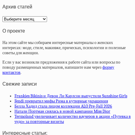
Архив статей
Архив
статей
О проекте
На этом сайте мы собираем интересные материалы о женских
интересах: моде, стиле, макияже, прическах, психологии и полезные
советы для женщин.
Если у вас возникли предложения к работе сайта или вопросы по
поводу размещенных материалов, напишите нам через
форму
контактов
.
Свежие записи
Frankies Bikinis и Девон Ли Карлсон выпустили Sunshine Girls
Fendi превратил мифы Рима в кутюрные украшения
Белла Хадид стала лицом коллекции ALO Pre-Fall 2026
Натали Портман снялась в новой кампании Miss Dior
Termoland увеличивает количество ваучеров в акции «Путевка в
чудо» за повторные визиты
Интересные статьи: