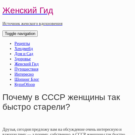
Женский Гид
Источник женского вдохновения
Toggle navigation
Рецепты
Хендмейд
Дом и Сад
Здоровье
Женский Гид
Путешествия
Интересно
Шопинг Блог
КупиОбзор
Почему в СССР женщины так
быстро старели?
Друзья, сегодня предложу вам на обсуждение очень интересную и
важную тему — а почему, собственно, в
СССР
женщины так быстро