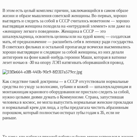
В этом есть целый комплекс причин, заключающийся в самом образе
жизни и образе мышления советской женщины. Во-первых, хорошо
выглядеть и следить за собой в СССР считалось моветоном — хорошо
выглядящая женщина походила на «нетрудовой элемент» или даже на
«женщину легкого поведения». Женщина в СССР — это
шпалоукладчица, освоитель целины или на худой конец — солдатская
мать, её предназначение — расшибить себя в лепешку ради государства.
В советских фильмах и остальной пропаганде всячески высмеивались
хорошо выглядящие и следящие за собой женщины, из них делали
антигероев на фоне какой-нибудь героини Маши, которая в ватнике
лезет ночью в -30 на опору ЛЭП натягивать оборвавшийся провод.
Как следствие такой доктрины — в СССР отсутствовали нормальные
средства по уходу за волосами, зубами и кожей — шпалоукладчицам и
монтажницам кранового оборудования не пристало следить за собой,
нужно целыми днями думать о Коммунизме. Страна, запустившая
человека в космос, не могла выпустить нормальные женские прокладки
и нормальный крем для лица, а зубы предлагала чистить абразивным
порошком, который полностью истирал зубы годам к 35, если не
раньше.
Те дамы, кто избежал тяжелой работы и более-менее устроился в жизни