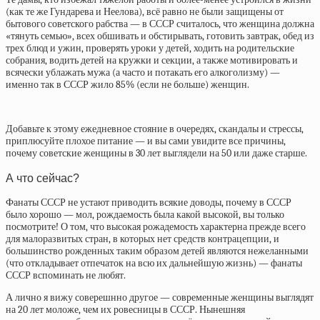
(как те же Гундарева и Неелова), всё равно не были защищены от
бытового советского рабства — в СССР считалось, что женщина должна
«тянуть семью», всех обшивать и обстирывать, готовить завтрак, обед из
трех блюд и ужин, проверять уроки у детей, ходить на родительские
собрания, водить детей на кружки и секции, а также мотивировать и
всячески ублажать мужа (а часто и потакать его алкоголизму) —
именно так в СССР жило 85% (если не больше) женщин.
Добавьте к этому ежедневное стояние в очередях, скандалы и стрессы,
приплюсуйте плохое питание — и вы сами увидите все причины,
почему советские женщины в 30 лет выглядели на 50 или даже старше.
А что сейчас?
Фанаты СССР не устают приводить всякие доводы, почему в СССР
было хорошо — мол, рождаемость была какой высокой, вы только
посмотрите! О том, что высокая рожадемость характерна прежде всего
для малоразвитых стран, в которых нет средств контрацепции, и
большинство рожденных таким образом детей являются нежеланными
(что откладывает отпечаток на всю их дальнейшую жизнь) — фанаты
СССР вспоминать не любят.
А лично я вижу соверешнно другое — современные женщины выглядят
на 20 лет моложе, чем их ровесницы в СССР. Нынешняя