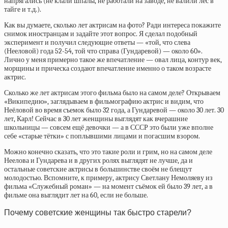
напрягались (не клали шпалы, не работали на заводе, не валили лес в
тайге и т.д.).
Как вы думаете, сколько лет актрисам на фото? Ради интереса покажите
снимок иностранцам и задайте этот вопрос. Я сделал подобный
эксперимент и получил следующие ответы — «той, что слева
(Нееловой) года 52-54, той что справа (Гундаревой) — около 60».
Лично у меня примерно такое же впечатление — овал лица, контур век,
морщины и прическа создают впечатление именно о таком возрасте
актрис.
Сколько же лет актрисам этого фильма было на самом деле? Открываем
«Википедию», заглядываем в фильмографию актрис и видим, что
Неёловой во время съемок было
32 года
, а Гундаревой —
около 30 лет
. 30
лет, Карл! Сейчас в 30 лет женщины выглядят как вчерашние
школьницы — совсем ещё девочки — а в СССР это были уже вполне
себе «старые тётки» с поплывшими лицами и погасшим взором.
Можно конечно сказать, что это такие роли и грим, но на самом деле
Неелова и Гундарева и в других ролях выглядят не лучше, да и
остальные советские актрисы в большинстве своём не блещут
молодостью. Вспомните, к примеру, актрису Светлану Немоляеву из
фильма «Служебный роман» — на момент съёмок ей было 39 лет, а в
фильме она выглядит лет на 60, если не больше.
Почему советские женщины так быстро старели?