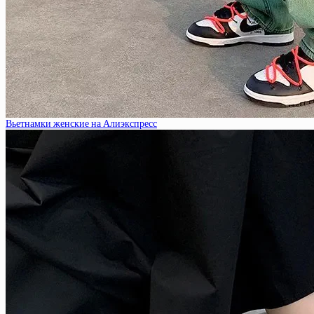
Вьетнамки женские на Алиэкспресс