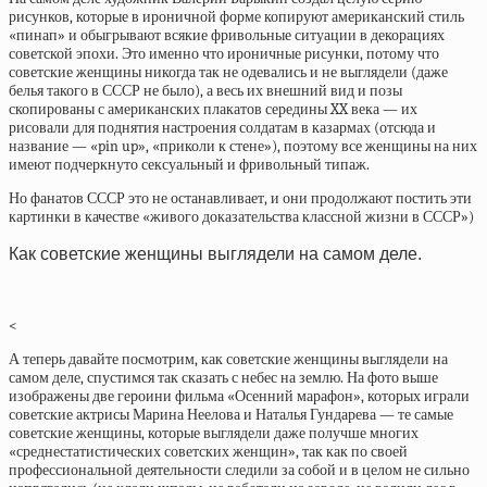
рисунков, которые в ироничной форме копируют американский стиль
«пинап» и обыгрывают всякие фривольные ситуации в декорациях
советской эпохи. Это именно что ироничные рисунки, потому что
советские женщины никогда так не одевались и не выглядели (даже
белья такого в СССР не было), а весь их внешний вид и позы
скопированы с американских плакатов середины XX века — их
рисовали для поднятия настроения солдатам в казармах (отсюда и
название — «pin up», «приколи к стене»), поэтому все женщины на них
имеют подчеркнуто сексуальный и фривольный типаж.
Но фанатов СССР это не останавливает, и они продолжают постить эти
картинки в качестве «живого доказательства классной жизни в СССР»)
Как советские женщины выглядели на самом деле
.
<
А теперь давайте посмотрим, как советские женщины выглядели на
самом деле, спустимся так сказать с небес на землю. На фото выше
изображены две героини фильма «Осенний марафон», которых играли
советские актрисы Марина Неелова и Наталья Гундарева — те самые
советские женщины, которые выглядели даже получше многих
«среднестатистических советских женщин», так как по своей
профессиональной деятельности следили за собой и в целом не сильно