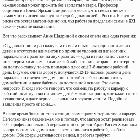
каждая семья может прожить без зарплаты матери. Профессор
социологии Елена Ярская-Смирнова отмечает, что семьи с детьми —
самая многочисленная группа среди бедных людей в России. К группе
риска относятся матери-одиночки, чья работа за пределами семьи в XXI
веке — условие выживания.
Вот что рассказывает Анне Шадриной о своём опыте ещё одна героиня:
«С удовольствием расскажу вам о своём опыте: выращивании двоих
детей в отсутствие алиментов по причине уклонения папы от них,
параллельно с работой на двух работах — одна из них на полставки
инженером-химиком в химической лаборатории, вторая — в интернете
на полную ставку, то есть примерно плюс ещё 7-8-часовой рабочий
день. В сумме, считая дорогу, получается 12-13-часовой рабочий день
параллельно с ведением домашнего хозяйства без помощи нянь,
домработниц и даже бабушек на постоянной основе. Это очень
непросто. И когда кто-то говорит, что совмещать работу и карьеру с
работой по дому и воспитанием детей можно запросто, мне кажется это
лукавством, а даже вернее — сильным преувеличением. Подобные
заявления просто опасны…».
В наше время большинство женщин совмещают материнство и карьеру.
Не только из-за безденежья, но и потому, что матери хотят реализовать
себя профессионально. Американский социолог Арли Рассел Хохшильд
говорит о том, что дом в наше время становится работой, а работа —
домом. Обе сферы деятельности (и дом, и работа) требуют