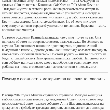
Самая известная американская «плохая мать» — Ева Кочадурян из
фильма «Что-то не так с Кевином» (We Need to Talk About Kevin) с
Тильдой Сиунтон в главной роли. Лента рассказывает о матери 16-
летнего подростка, который хладнокровно убивает отца и сестру, а
затем семерых одноклассников, учительницу и работника кафетерия.
Ева — тоже жертва. Она потеряла близких. Но её горю никто не
сочувствует, жители города её унижают и ненавидят. Ведь она — мать,
воспитавшая монстра.
С самого рождения Кевина Ева видела, что с ним что-то не так. Она
пыталась об этом поговорить со всеми, включая мужа. Но её никто не
слушал. Так возникает основное противоречие, поднятое Анной
Шадриной в книге «Дорогие дети». Женщине надо обязательно родить,
чтобы стать «хорошей матерью». Но стоит родить — никто помогать не
будет, справляйся сама. Зато критиковать может любой. Например, если
ваш ребёнок написал гадкое слово на заборе или толкнул другого
ребёнка, вы плохо его воспитали и автоматически «плохая мать».
Почему о сложностях материнства не принято говорить
В конце 2012 года в Минске случилось страшное. Молодая женщина
выбросилась из окна вместе с двумя детьми. Сразу после нового года
произошло ещё одно похожее событие. Анна Шадрина наткнулась на
дискуссию в фейсбуке, где люди спорили, связаны ли эти два эпизода.