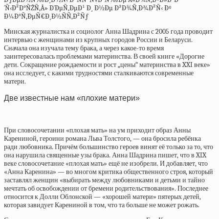
Минская журналистка и социолог Анна Шадрина с 2005 года проводит
интервью с женщинами из крупных городов России и Беларуси.
Сначала она изучала тему брака, а через какое-то время
заинтересовалась проблемами материнства. В своей книге «Дорогие
дети. Сокращение рождаемости и рост „цены“ материнства в XXI веке»
она исследует, с какими трудностями сталкиваются современные
матери.
Две известные нам «плохие матери»
При словосочетании «плохая мать» на ум приходит образ Анны
Карениной, героини романа Льва Толстого, — она бросила ребёнка
ради любовника. Причём большинство героев винят её только за то, что
она нарушила священные узы брака. Анна Шадрина пишет, что в XIX
веке словосочетание «плохая мать» ещё не изобрели. И добавляет, что
«Анна Каренина» — во многом критика общественного строя, который
заставлял женщин «выбирать между любовниками и детьми и тайно
мечтать об освобождении от бремени родительствования». Последнее
относится к Долли Облонской — «хорошей матери» пятерых детей,
которая завидует Карениной в том, что та больше не может рожать.