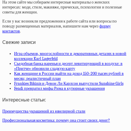
На этом сайте мы собираем интересные материалы о женских
интересах: моде, стиле, макияже, прическах, психологии и полезные
советы для женщин.
Если у вас возникли предложения к работе сайта или вопросы по
поводу размещенных материалов, напишите нам через
форму
контактов
.
Свежие записи
Игра объемов, многослойности и декоративных деталях в новой
коллекции Karl Lagerfeld
Съедобная банка варенья и десерт левитирующий в воздухе: в
«Притче» обновили сладкую карту
Как женщине в России выйти на доход 150–200 тысяч рублей в
месяц: реалистичный план
Frankies Bikinis и Девон Ли Карлсон выпустили Sunshine Girls
Fendi превратил мифы Рима в кутюрные украшения
Интересные статьи:
Преимущества украшений из ювелирной стали
Профессиональная косметика: почему она стоит своих денег?