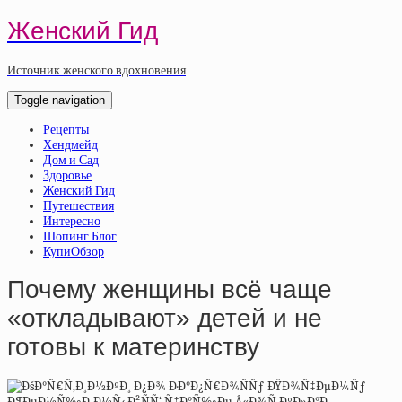
Женский Гид
Источник женского вдохновения
Toggle navigation
Рецепты
Хендмейд
Дом и Сад
Здоровье
Женский Гид
Путешествия
Интересно
Шопинг Блог
КупиОбзор
Почему женщины всё чаще
«откладывают» детей и не
готовы к материнству