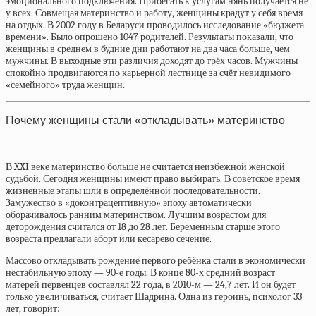
эмоционального подключения. Прибегать к услугам нянь получается не
у всех. Совмещая материнство и работу, женщины крадут у себя время
на отдых. В 2002 году в Беларуси проводилось исследование «бюджета
времени». Было опрошено 1047 родителей. Результаты показали, что
женщины в среднем в будние дни работают на два часа больше, чем
мужчины. В выходные эти различия доходят до трёх часов. Мужчины
спокойно продвигаются по карьерной лестнице за счёт невидимого
«семейного» труда женщин.
Почему женщины стали «откладывать» материнство
В XXI веке материнство больше не считается неизбежной женской
судьбой. Сегодня женщины имеют право выбирать. В советское время
жизненные этапы шли в определённой последовательности.
Замужество в «доконтрацептивную» эпоху автоматически
оборачивалось ранним материнством. Лучшим возрастом для
деторождения считался от 18 до 28 лет. Беременным старше этого
возраста предлагали аборт или кесарево сечение.
Массово откладывать рождение первого ребёнка стали в экономически
нестабильную эпоху — 90-е годы. В конце 80-х средний возраст
матерей первенцев составлял 22 года, в 2010-м — 24,7 лет. И он будет
только увеличиваться, считает Шадрина. Одна из героинь, психолог 33
лет, говорит: