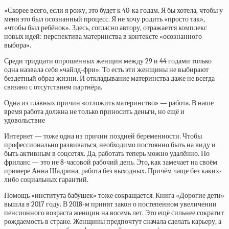
«Скорее всего, если я рожу, это будет к 40-ка годам. Я бы хотела, чтобы у
меня это был осознанный процесс. Я не хочу родить «просто так»,
«чтобы был ребёнок». Здесь, согласно автору, отражается комплекс
новых идей: перспектива материнства в контексте «осознанного
выбора».
Среди тридцати опрошенных женщин между 29 и 44 годами только
одна назвала себя «чайлд-фри». То есть эти женщины не выбирают
бездетный образ жизни. И откладывание материнства даже не всегда
связано с отсутствием партнёра.
Одна из главных причин «отложить материнство» — работа. В наше
время работа должна не только приносить деньги, но ещё и
удовольствие
Интернет — тоже одна из причин поздней беременности. Чтобы
профессионально развиваться, необходимо постоянно быть на виду и
быть активным в соцсетях. Да, работать теперь можно удалённо. Но
фриланс — это не 8-часовой рабочий день. Это, как замечает на своём
примере Анна Шадрина, работа без выходных. Причём чаще без каких-
либо социальных гарантий.
Помощь «института бабушек» тоже сокращается. Книга «Дорогие дети»
вышла в 2017 году. В 2018-м принят закон о постепенном увеличении
пенсионного возраста женщин на восемь лет. Это ещё сильнее сократит
рождаемость в стране. Женщины предпочтут сначала сделать карьеру, а