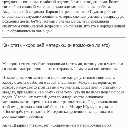
трудности, связанные с заботой о детях, были неожиданными. Более
того, образ «плохой матери» создан для замалчивания проблем.
Американский социолог Кароли Гатрелл в книге «Трудная работа»
опрашивала замужних женщин, которые сделали успешную карьеру до
рождения детей. 64% участниц признавались, что переживали
симптомы клинической депрессии, но считали, что это в порядке вещей
и не обращались за помощью.
Как стать «хорошей матерью» (и возможно ли это)
Женщины стремятся быть хорошими матерями, потому что в массовом
сознании материнство — это центральный смысл жизни женщины.
В наше время считается, что хорошие матери успевают совмещать
заботу о детях с заботой о своей внешности. Мода на материнскую
красоту насаждается глянцевыми журналами, соцсетями и статьями о
звёздах, приведших «в норму» своё тело чуть ли не через неделю после
родов. У хороших матерей дети со младенчества осваивают
музыкальные инструменты и иностранные языки. Родоначальником
этой «моды» стал японский бизнесмен Масару Ибука, автор книги
«После трёх уже поздно». Материнская успешность оценивается
достижениями ребёнка.
Анна Шадрина утверждает: «Современные матери обязываются