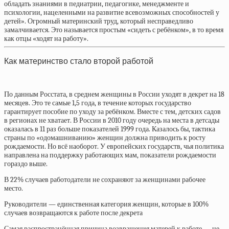
обладать знаниями в педиатрии, педагогике, менеджменте и
психологии, нацеленными на развитие всевозможных способностей у
детей». Огромный материнский труд, который несправедливо
замалчивается. Это называется простым «сидеть с ребёнком», в то время
как отцы «ходят на работу».
Как материнство стало второй работой
По данным Росстата, в среднем женщины в России уходят в декрет на 18
месяцев. Это те самые 1,5 года, в течение которых государство
гарантирует пособие по уходу за ребёнком. Вместе с тем, детских садов
в регионах не хватает. В России в 2010 году очередь на места в детсады
оказалась в 11 раз больше показателей 1999 года. Казалось бы, тактика
страны по «одомашниванию» женщин должна приводить к росту
рождаемости. Но всё наоборот. У европейских государств, чья политика
направлена на поддержку работающих мам, показатели рождаемости
гораздо выше.
В 22% случаев работодатели не сохраняют за женщинами рабочее
место.
Руководители — единственная категория женщин, которые в 100%
случаев возвращаются к работе после декрета
Самая распространённая причина возвращения матерей к работе — не