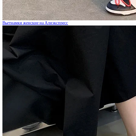
Вьетнамки женские на Алиэкспресс