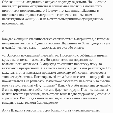
Обе женщины находились в отпуске по уходу за детьми. Но никто не
писал, что рутина материнства и социальная изоляция могли стать
причинами произошедшего. Потому что, как пишет Шадрина, в
постсоветских странах материнство считается «наивысшим
наслаждением женщин» и не может быть причиной суицидальных
наклонностей.
<
Каждая женщина сталкивается со сложностями материнства, о которых
не принято говорить. Одна из героинь Шадриной — 35 лет, доцент вуза
и мать 10-летнего сына — рассказывает о своём опыте:
»…Вспоминаю страшный первый год. Постоянно с ребёнком и ничем,
кроме него, не занимаешься. Ни физически, ни морально нет
возможности отвлечься. А мир куда-то спешит, навстречу чему-то
важному и прекрасному. А я ещё так молода, и душа моя рвётся туда. Но
кажется, что ты навсегда в прошлом своих друзей, среди памперсов в
этих четырёх стенах. Поговорить об этом было не с кем — отцу ребёнка
пожаловаться я не решалась. Маме тоже рассказать не могла. Что бы она
мне на это ответила? «Ну, поплачь»? Или: «А о чём ты раньше думала?».
Я же не представляла себе, что мне будет так трудно. Помню, вышла на
балкон вместе с ребёнком, посмотрела вниз и едва удержалась, чтобы не
сброситься. Вот тогда я поняла, что надо брать няню и начинать
выходить куда-то, хотя бы ненадолго».
Анна Шадрина говорит, что для большинства интервьюируемых