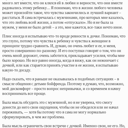
много лет вместе, что он клялся ей в любви и верности, что они вместе
радовались этому ребенку… Я понимаю, что в жизни любого человека
может произойти такое, что чувства закончились и лучший вариант –
расстаться. Я сама встречалась с мужчинами, про которых мне казалось,
что это любовь всей жизни, а потом «отпускало». Но я не была за
мужем, у меня не было детей – а это, мне кажется, все-таки нечто иное.
Плюс иногда я испытываю что-то вроде ревности к дочке. Понимаю, что
это глупо, потому что чувства к ребенку и чувства к женщине в
принципе трудно сравнить. И, думаю, он очень любит и ее, и меня,
просто совершенно по-разному. И его поступки говорят о том, что он
очень мной дорожит, очень заботится, прикладывает усилия, чтобы мне
было хорошо. Но все равно иногда, когда я вижу, как он нежничает с
дочкой, или как старается принять участие в ее жизни, я испытываю
какую-то досаду.
Надо сказать, что я раньше не оказывалась в подобных ситуациях – в
смысле общения с детьми бойфренда. Поэтому я думаю, что, возможно,
мой дискомфорт – просто вопрос непривычки, и со временем я начну
воспринимать все проще.
Была мысль обсудить это с мужчиной, но я не уверена, что смогу
донести до него свои ощущения, чтобы он не обиделся или не начал
переживать, — хотя бы потому что я сама не могу нормально
сформулировать, в чем же проблема.
Была мысль ограничить свои встречи с дочкой. Именно свои, не его. Но,