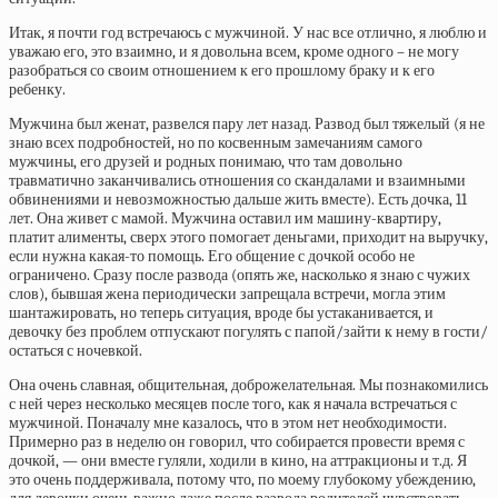
Итак, я почти год встречаюсь с мужчиной. У нас все отлично, я люблю и
уважаю его, это взаимно, и я довольна всем, кроме одного – не могу
разобраться со своим отношением к его прошлому браку и к его
ребенку.
Мужчина был женат, развелся пару лет назад. Развод был тяжелый (я не
знаю всех подробностей, но по косвенным замечаниям самого
мужчины, его друзей и родных понимаю, что там довольно
травматично заканчивались отношения со скандалами и взаимными
обвинениями и невозможностью дальше жить вместе). Есть дочка, 11
лет. Она живет с мамой. Мужчина оставил им машину-квартиру,
платит алименты, сверх этого помогает деньгами, приходит на выручку,
если нужна какая-то помощь. Его общение с дочкой особо не
ограничено. Сразу после развода (опять же, насколько я знаю с чужих
слов), бывшая жена периодически запрещала встречи, могла этим
шантажировать, но теперь ситуация, вроде бы устаканивается, и
девочку без проблем отпускают погулять с папой/зайти к нему в гости/
остаться с ночевкой.
Она очень славная, общительная, доброжелательная. Мы познакомились
с ней через несколько месяцев после того, как я начала встречаться с
мужчиной. Поначалу мне казалось, что в этом нет необходимости.
Примерно раз в неделю он говорил, что собирается провести время с
дочкой, — они вместе гуляли, ходили в кино, на аттракционы и т.д. Я
это очень поддерживала, потому что, по моему глубокому убеждению,