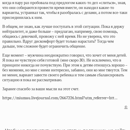
когда я пару раз пробовала под предлогом каких-то дел «слиться», зная,
что они собираются провести время вместе, он находил какие-то
варианты, устраивал так, чтобы я разобралась с делами, а потом все-таки
присоединилась к ним.
В общем, не знаю, как лучше поступать в этой ситуации. Пока я держу
нейтралитет, и даже больше – предлагаю, например, свою помощь,
общаюсь с девочкой, провожу с ней время. Но не уверена, что это
правильно. Вдруг дискомфорт будет только нарастать? Тогда чем
дальше, тем сложнее будет ограничить общение.
Еще момент – мужчина неоднократно говорил, что хочет от меня детей.
Я пока не чувствую себя готовой (мне скоро 30). Не исключено, что в
принципе никогда не почувствую. При этом к детям отношусь хорошо –
без мимими, но мне с ними интересно, забавно, они ко мне тянутся. Тем
не менее, вариант завести своего ребенка и тем самым сбалансировать
ситуацию я пока не рассматриваю.
Заранее спасибо за ваши мысли на этот счет.
https://miumau.livejournal.com/2667226.html?utm_referrer=htt…
©