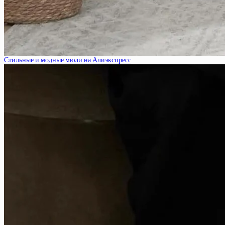
Стильные и модные мюли на Алиэкспресс