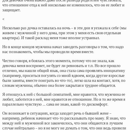
для девочки очень важно даже после развода родителей чувствовать,
что отношение отца к ней нисколько не изменилось, что он ее любит и
защищает.
<
Несколько раз дочка оставалась на ночь – в эти дни я уезжала к себе (мы
живем с мужчиной у него дома, при этом у меня есть своя отдельная
квартира). И такой расклад меня тоже вполне устраивал.
Но в конце концов мужчина начал заводить разговоры о том, что надо
нас познакомить, чтобы мы проводили время вместе.
Честно говоря, я боялась этого момента, потому что не знала, как
девочка меня воспримет, не будет ли ревновать и т.п. Но все прошло
отлично, мы нашли общий язык, она стала сама проявлять инициативу
(например, проситься погулять со мной вдвоем, когда другие взрослые
были заняты, вместе поиграть во что-то), легко шла на контакт, хотя, по
словам мужчины, обычно она более закрытая и труднее общается.
Я отношусь к ней с большой симпатией, мне нравится, что мужчина ее
любит, заботится о ней, мне нравится ее отношение. Но в то же время я
параллельно чувствую … сама не знаю, какой-то дискомфорт.
Он возникает в ситуациях, когда заходит речь о бывшей жене –
например, ребенок начинает что-то рассказывать про маму. Я знаю, что
между ней и мужчиной все закончилось, что они общаются в лучшем
случае нейтрально – но я не могу не думать о том, что они ведь провели