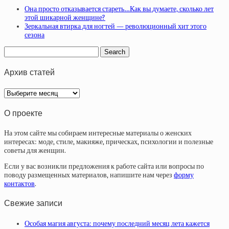
Она просто отказывается стареть…Как вы думаете, сколько лет
этой шикарной женщине?
Зеркальная втирка для ногтей — революционный хит этого
сезона
Архив статей
Архив
статей
О проекте
На этом сайте мы собираем интересные материалы о женских
интересах: моде, стиле, макияже, прическах, психологии и полезные
советы для женщин.
Если у вас возникли предложения к работе сайта или вопросы по
поводу размещенных материалов, напишите нам через
форму
контактов
.
Свежие записи
Особая магия августа: почему последний месяц лета кажется