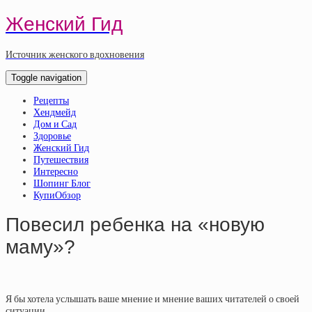
Женский Гид
Источник женского вдохновения
Toggle navigation
Рецепты
Хендмейд
Дом и Сад
Здоровье
Женский Гид
Путешествия
Интересно
Шопинг Блог
КупиОбзор
Повесил ребенка на «новую
маму»?
Я бы хотела услышать ваше мнение и мнение ваших читателей о своей
ситуации.