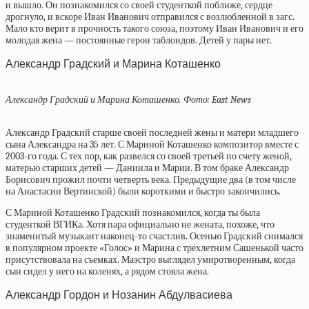
и вышло. Он познакомился со своей студенткой поближе, сердце
дрогнуло, и вскоре Иван Иванович отправился с возлюбленной в загс.
Мало кто верит в прочность такого союза, поэтому Иван Иванович и его
молодая жена — постоянные герои таблоидов. Детей у пары нет.
Александр Градский и Марина Коташенко
Александр Градский и Марина Коташенко. Фото: East News
Александр Градский старше своей последней жены и матери младшего
сына Александра на 35 лет. С Мариной Коташенко композитор вместе с
2003-го года. С тех пор, как развелся со своей третьей по счету женой,
матерью старших детей — Даниила и Марии. В том браке Александр
Борисович прожил почти четверть века. Предыдущие два (в том числе
на Анастасии Вертинской) были короткими и быстро закончились.
С Мариной Коташенко Градский познакомился, когда ты была
студенткой ВГИКа. Хотя пара официально не жената, похоже, что
знаменитый музыкант наконец-то счастлив. Осенью Градский снимался
в популярном проекте «Голос» и Марина с трехлетним Сашенькой часто
присутствовала на съемках. Маэстро выглядел умиротворенным, когда
сын сидел у него на коленях, а рядом стояла жена.
Александр Гордон и Нозанин Абдулвасиева