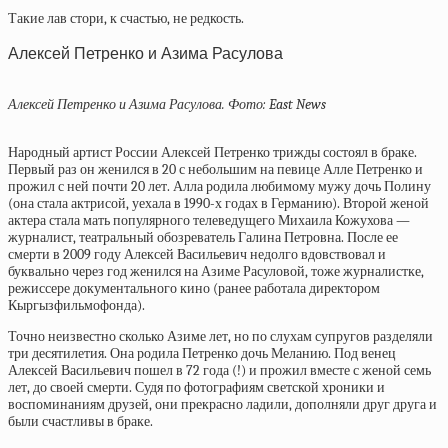
Такие лав стори, к счастью, не редкость.
Алексей Петренко и Азима Расулова
Алексей Петренко и Азима Расулова. Фото: East News
Народный артист России Алексей Петренко трижды состоял в браке.
Первый раз он женился в 20 с небольшим на певице Алле Петренко и
прожил с ней почти 20 лет. Алла родила любимому мужу дочь Полину
(она стала актрисой, уехала в 1990-х годах в Германию). Второй женой
актера стала мать популярного телеведущего Михаила Кожухова —
журналист, театральный обозреватель Галина Петровна. После ее
смерти в 2009 году Алексей Васильевич недолго вдовствовал и
буквально через год женился на Азиме Расуловой, тоже журналистке,
режиссере документального кино (ранее работала директором
Кыргызфильмофонда).
Точно неизвестно сколько Азиме лет, но по слухам супругов разделяли
три десятилетия. Она родила Петренко дочь Меланию. Под венец
Алексей Васильевич пошел в 72 года (!) и прожил вместе с женой семь
лет, до своей смерти. Судя по фотографиям светской хроники и
воспоминаниям друзей, они прекрасно ладили, дополняли друг друга и
были счастливы в браке.