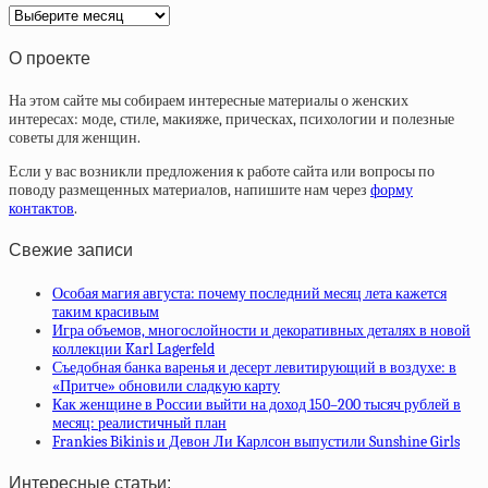
Архив
статей
О проекте
На этом сайте мы собираем интересные материалы о женских
интересах: моде, стиле, макияже, прическах, психологии и полезные
советы для женщин.
Если у вас возникли предложения к работе сайта или вопросы по
поводу размещенных материалов, напишите нам через
форму
контактов
.
Свежие записи
Особая магия августа: почему последний месяц лета кажется
таким красивым
Игра объемов, многослойности и декоративных деталях в новой
коллекции Karl Lagerfeld
Съедобная банка варенья и десерт левитирующий в воздухе: в
«Притче» обновили сладкую карту
Как женщине в России выйти на доход 150–200 тысяч рублей в
месяц: реалистичный план
Frankies Bikinis и Девон Ли Карлсон выпустили Sunshine Girls
Интересные статьи: