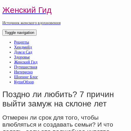
Женский Гид
Источник женского вдохновения
Toggle navigation
Рецепты
Хендмейд
Дом и Сад
Здоровье
Женский Гид
Путешествия
Интересно
Шопинг Блог
КупиОбзор
Поздно ли любить? 7 причин
выйти замуж на склоне лет
Отмерен ли срок для того, чтобы
влюбляться и создавать семьи? И что