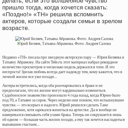
делать, если это волшебное чувство
пришло тогда, когда хочется сказать:
«Поздно!» «ТН» решила вспомнить
актеров, которые создали семьи в зрелом
возрасте.
Юрий Беляев, Татьяна Абрамова. Фото: Андрея Салова
Недавно «ТН» писала про звездную актерскую пару — Юрия Беляева и
Татьяну Абрамову. На сайте Tele.ru этот материал набрал рекордное
количество просмотров и несколько недель держался в топе. И это
неспроста! Зрелая любовь всегда дает надежду тем, кому кажется, что в
личной жизни все уже позади…
Актеры встретились, когда оба разочаровались в браке и не
предполагали, что их жизни могут кардинально измениться.
Судьбоносное знакомство произошло 4 года назад, когда Юрию было
под 70, а Татьяне за сорок. Через неделю они поняли, что вспыхнувшие
чувства — это всерьез и надолго. Юрий решился сделать Тане
предложение, хотя зарекался жениться на артистке. Да и вообще не
намеревался связывать себя узами брака. Теперь он сокрушается лишь
об одном — большая часть жизни позади, а ему так хочется насладиться
выпавшим счастьем…