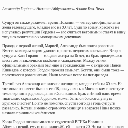
Александр Гордон и Нозанин Абдулвасиева. Фото: East News
Супругов также разделяет время. Нозанин — четвертая официальная
жена телеведущего, младше его на 30 лет. Судя по всему, красотка не
испугалась репутации Гордона — его считают ветреным и ставят в вину
тягу исключительно к молоденьким девушкам.
Правда, с первой женой, Марией, Александр был почти ровесник.
Вместе молодым людям удалось прожить недолгих восемь лет. Вторая
супруга, Катя Гордон — младше актера на 15 лет, их брак продержался
шесть лет и закончился тяжбами и скандалами. Между этими
официальными браками был еще и гражданский — с актрисой Наной
Кикнадзе, с которой Гордон прожил семь лет. Кстати, они были тоже —
практически ровесниками, Нани моложе всего на четыре года.
Третий раз Александр женился на женщине, младше себя на 30 лет. На
тот момент невесте было всего 18, она училась в Московском институте
телевидения и радиовещания «Останкино». Брак с Ниной одно время
тщательно скрывался Гордоном, может быть, он боялся спугнуть
хрупкое счастье? Но это не помогло, спустя всего два года супруги
развелись. Кстати, именно огромную разницу в возрасте Нина позже
назвала причиной конфликтов.
Когда Гордон познакомился со студенткой ВГИКа Нозанин
Абдулвасиевой, ему исполнилось 50, ей — всего 20. Но разве это повод