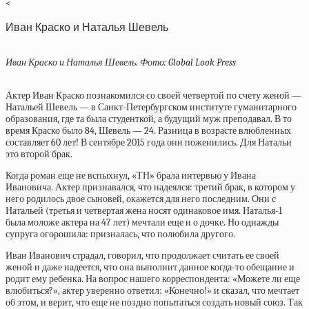
<
Иван Краско и Наталья Шевель
Иван Краско и Наталья Шевель. Фото: Global Look Press
Актер Иван Краско познакомился со своей четвертой по счету женой —
Натальей Шевель — в Санкт-Петербургском институте гуманитарного
образования, где та была студенткой, а будущий муж преподавал. В то
время Краско было 84, Шевель — 24. Разница в возрасте влюбленных
составляет 60 лет! В сентябре 2015 года они поженились. Для Натальи
это второй брак.
Когда роман еще не вспыхнул, «ТН» брала интервью у Ивана
Ивановича. Актер признавался, что надеялся: третий брак, в котором у
него родилось двое сыновей, окажется для него последним. Они с
Натальей (третья и четвертая жена носят одинаковое имя. Наталья-1
была моложе актера на 47 лет) мечтали еще и о дочке. Но однажды
супруга огорошила: призналась, что полюбила другого.
Иван Иванович страдал, говорил, что продолжает считать ее своей
женой и даже надеется, что она выполнит данное когда-то обещание и
родит ему ребенка. На вопрос нашего корреспондента: «Можете ли еще
влюбиться?», актер уверенно ответил: «Конечно!» и сказал, что мечтает
об этом, и верит, что еще не поздно попытаться создать новый союз. Так