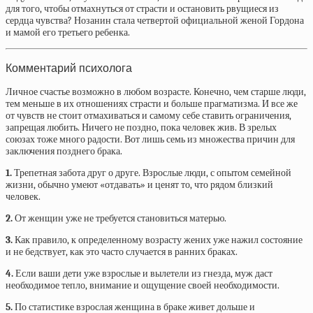
для того, чтобы отмахнуться от страсти и остановить рвущиеся из
сердца чувства? Нозанин стала четвертой официальной женой Гордона
и мамой его третьего ребенка.
Комментарий психолога
Личное счастье возможно в любом возрасте. Конечно, чем старше люди,
тем меньше в их отношениях страсти и больше прагматизма. И все же
от чувств не стоит отмахиваться и самому себе ставить ограничения,
запрещая любить. Ничего не поздно, пока человек жив. В зрелых
союзах тоже много радости. Вот лишь семь из множества причин для
заключения позднего брака.
1.
Трепетная забота друг о друге. Взрослые люди, с опытом семейной
жизни, обычно умеют «отдавать» и ценят то, что рядом близкий
человек.
2.
От женщин уже не требуется становиться матерью.
3.
Как правило, к определенному возрасту жених уже нажил состояние
и не бедствует, как это часто случается в ранних браках.
4.
Если ваши дети уже взрослые и вылетели из гнезда, муж даст
необходимое тепло, внимание и ощущение своей необходимости.
5.
По статистике взрослая женщина в браке живет дольше и