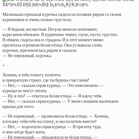
Маленькая серенькая курочка сидела на полянке рядом со своим
курятником и очень сильно грустила:
— Я бедная, несчастная. Петухи меня не понимают,
куры меня обижают. В курятнике темно, глухо, пусто, грустно.
В общем, сидела она и страдала. И в этот момент мимо
пролетала огромная белая птица. Она услышала слова
курочки, приземлилась рядом и сказала:
— Не переживай, курочка.
<
Хочешь, я тебе помогу полететь
в прекрасную страну, где ты будешь счастлива?
— Нет, — сказала серая курица. — Это невозможно —
курицы не могут летать.
— Ну и что? — ответила белая птица. — Я научу тебя.
— Нет, — сказала серая курица. — У меня слишком маленькие
крылья для этого.
— Не переживай, — промолвила белая птица. — Хочешь,
я посажу тебя себе на спину, и мы полетим вместе?
— Нет, — вздохнула серая курица. — Я прилечу туда,
и мне негде будет жить.
— Не переживай, — обнадежила ее белая птица. —