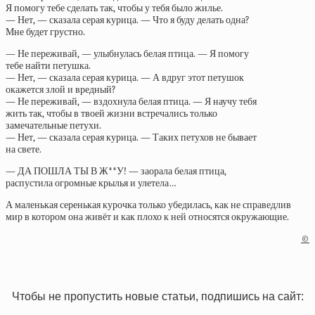
Я помогу тебе сделать так, чтобы у тебя было жилье.
— Нет, — сказала серая курица. — Что я буду делать одна?
Мне будет грустно.
— Не переживай, — улыбнулась белая птица. — Я помогу
тебе найти петушка.
— Нет, — сказала серая курица. — А вдруг этот петушок
окажется злой и вредный?
— Не переживай, — вздохнула белая птица. — Я научу тебя
жить так, чтобы в твоей жизни встречались только
замечательные петухи.
— Нет, — сказала серая курица. — Таких петухов не бывает
на свете.
— ДА ПОШЛА ТЫ В Ж**У! — заорала белая птица,
распустила огромные крылья и улетела…
А маленькая серенькая курочка только убедилась, как не справедлив
мир в котором она живёт и как плохо к ней относятся окружающие.
©
Чтобы не пропустить новые статьи, подпишись на сайт: