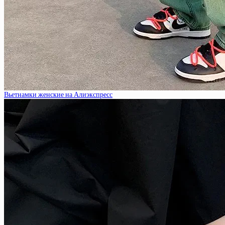
Вьетнамки женские на Алиэкспресс