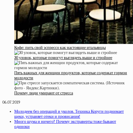
Кофе: пить свой эспрессо как настоящие итальянцы
30 уловок, которые помогут выглядеть выше и стройнее
Пять важных для женщин продуктов, которые содержат гормон
молодости
Почему люди умирают от стресса
06.07.2019
Молодеем без операций и уколов. Техника Коруги поднимает
щеки, устраняет отеки и провисания!
Много шума и ничего? Почему экстраверты тоже бывают
одиноки