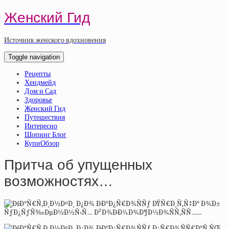
Женский Гид
Источник женского вдохновения
Toggle navigation
Рецепты
Хендмейд
Дом и Сад
Здоровье
Женский Гид
Путешествия
Интересно
Шопинг Блог
КупиОбзор
Притча об упущенных
возможностях…