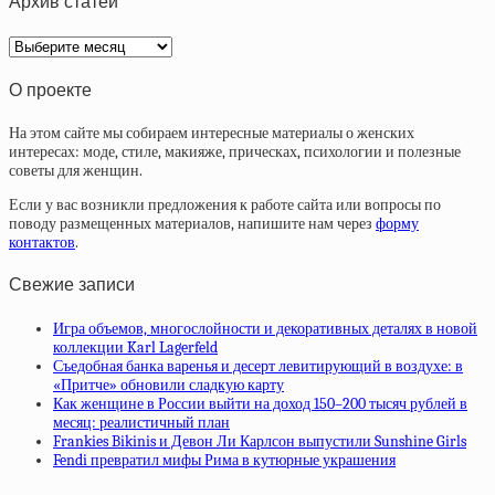
Архив статей
Архив
статей
О проекте
На этом сайте мы собираем интересные материалы о женских
интересах: моде, стиле, макияже, прическах, психологии и полезные
советы для женщин.
Если у вас возникли предложения к работе сайта или вопросы по
поводу размещенных материалов, напишите нам через
форму
контактов
.
Свежие записи
Игра объемов, многослойности и декоративных деталях в новой
коллекции Karl Lagerfeld
Съедобная банка варенья и десерт левитирующий в воздухе: в
«Притче» обновили сладкую карту
Как женщине в России выйти на доход 150–200 тысяч рублей в
месяц: реалистичный план
Frankies Bikinis и Девон Ли Карлсон выпустили Sunshine Girls
Fendi превратил мифы Рима в кутюрные украшения