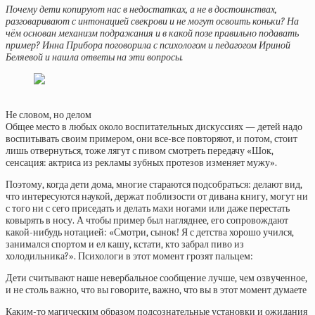
Почему дети копируют нас в недостатках, а не в достоинствах,
разговаривают с интонацией свекрови и не могут освоить коньки? На
чём основан механизм подражания и в какой позе правильно подавать
пример? Инна Прибора поговорила с психологом и педагогом Ириной
Беляевой и нашла ответы на эти вопросы.
Не словом, но делом
Общее место в любых около воспитательных дискуссиях — детей надо
воспитывать своим примером, они все-все повторяют, и потом, стоит
лишь отвернуться, тоже лягут с пивом смотреть передачу «Шок,
сенсация: актриса из рекламы зубных протезов изменяет мужу».
Поэтому, когда дети дома, многие стараются подсобраться: делают вид,
что интересуются наукой, держат поблизости от дивана книгу, могут ни
с того ни с сего приседать и делать махи ногами или даже перестать
ковырять в носу. А чтобы пример был нагляднее, его сопровождают
какой-нибудь нотацией: «Смотри, сынок! Я с детства хорошо учился,
занимался спортом и ел кашу, кстати, кто забрал пиво из
холодильника?». Психологи в этот момент грозят пальцем:
Дети считывают наше невербальное сообщение лучше, чем озвученное,
и не столь важно, что вы говорите, важно, что вы в этот момент думаете
Каким-то магическим образом подсознательные установки и ожидания