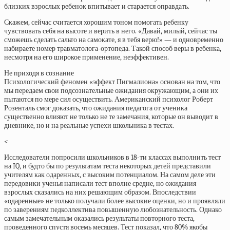
близких взрослых ребенок впитывает и старается оправдать.
Скажем, сейчас считается хорошим тоном помогать ребенку
чувствовать себя на высоте и верить в него. «Давай, милый, сейчас ты
сможешь сделать сальто на самокате, я в тебя верю!» — и одновременно
набираете номер травматолога-ортопеда. Такой способ веры в ребенка,
несмотря на его широкое применение, неэффективен.
Не приходя в сознание
Психологический феномен «эффект Пигмалиона» основан на том, что
мы передаем свои подсознательные ожидания окружающим, а они их
пытаются по мере сил осуществить. Американский психолог Роберт
Розенталь смог доказать, что ожидания педагога от ученика
существенно влияют не только не те замечания, которые он выводит в
дневнике, но и на реальные успехи школьника в тестах.
<
Исследователи попросили школьников в 18-ти классах выполнить тест
на IQ, и будто бы по результатам теста некоторых детей представили
учителям как одаренных, с высоким потенциалом. На самом деле эти
передовики ученья написали тест вполне средне, но ожидания
взрослых сказались на них решающим образом. Впоследствии
«одаренные» не только получали более высокие оценки, но и проявляли
по заверениям педколлектива повышенную любознательность. Однако
самым замечательным оказались результаты повторного теста,
проведенного спустя восемь месяцев. Тест показал, что 80% якобы