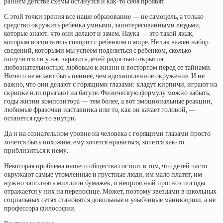
раннем детстве схемы останутся и как-то себя проявят.
С этой точки зрения все наше образование — не самоцель, а только
средство окружить ребенка умными, заинтересованными людьми,
которые знают, что они делают и зачем. Наука — это такой язык,
которым воспитатель говорит с ребенком о мире. Не так важен набор
сведений, которыми мы успеем поделиться с ребенком, сколько —
получится ли у нас заразить детей радостью открытия,
любознательностью, любовью к жизни и восторгом перед ее тайнами.
Ничего не может быть ценнее, чем вдохновленное окружение. И не
важно, что они делают с горящими глазами: кладут кирпичи, играют на
скрипке или прыгают на батуте. Физическую формулу можно забыть,
годы жизни композитора — тем более, а вот эмоциональные реакции,
любимые фразочки наставника или то, как он качает головой, —
останется где-то внутри.
Да и на сознательном уровне на человека с горящими глазами просто
хочется быть похожим, ему хочется нравиться, хочется как-то
приблизиться к нему.
Некоторая проблема нашего общества состоит в том, что детей часто
окружают самые утомленные и грустные люди, им мало платят, им
нужно заполнять миллион бумажек, и неприятный прогноз погоды
отражается у них на переносице. Может, поэтому звездами в школьных
социальных сетях становятся довольные и улыбчивые маникюрши, а не
профессора философии.