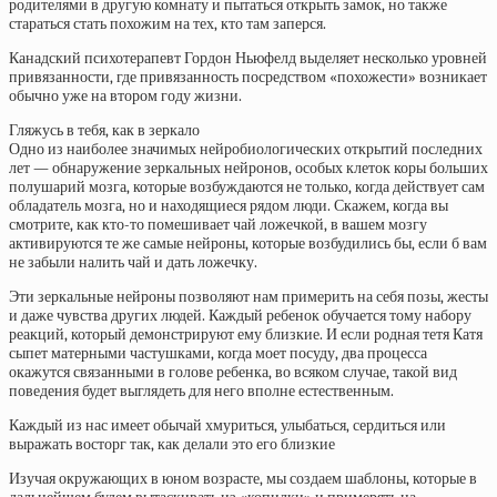
родителями в другую комнату и пытаться открыть замок, но также
стараться стать похожим на тех, кто там заперся.
Канадский психотерапевт Гордон Ньюфелд выделяет несколько уровней
привязанности, где привязанность посредством «похожести» возникает
обычно уже на втором году жизни.
Гляжусь в тебя, как в зеркало
Одно из наиболее значимых нейробиологических открытий последних
лет — обнаружение зеркальных нейронов, особых клеток коры больших
полушарий мозга, которые возбуждаются не только, когда действует сам
обладатель мозга, но и находящиеся рядом люди. Скажем, когда вы
смотрите, как кто-то помешивает чай ложечкой, в вашем мозгу
активируются те же самые нейроны, которые возбудились бы, если б вам
не забыли налить чай и дать ложечку.
Эти зеркальные нейроны позволяют нам примерить на себя позы, жесты
и даже чувства других людей. Каждый ребенок обучается тому набору
реакций, который демонстрируют ему близкие. И если родная тетя Катя
сыпет матерными частушками, когда моет посуду, два процесса
окажутся связанными в голове ребенка, во всяком случае, такой вид
поведения будет выглядеть для него вполне естественным.
Каждый из нас имеет обычай хмуриться, улыбаться, сердиться или
выражать восторг так, как делали это его близкие
Изучая окружающих в юном возрасте, мы создаем шаблоны, которые в