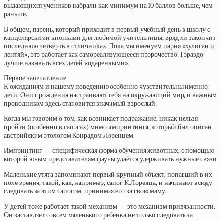
выдающихся учеников набрали как минимум на 10 баллов больше, чем
раньше.
В общем, парень, который приходит в первый учебный день в школу с
канцелярскими кнопками для любимой учительницы, вряд ли закончит
последнюю четверть в отличниках. Пока мы именуем парня «хулиган и
лентяй», это работает как самореализующееся пророчество. Гораздо
лучше называть всех детей «одаренными».
Первое запечатление
К ожиданиям и нашему поведению особенно чувствительны именно
дети. Они с рождения настраивают себя на окружающий мир, и важным
проводником здесь становится значимый взрослый.
Когда мы говорим о том, как возникает подражание, никак нельзя
пройти (особенно в сапогах) мимо импринтинга, который был описан
австрийским этологом Конрадом Лоренцем.
Импринтинг — специфическая форма обучения животных, с помощью
которой юным представителям фауны удаётся удерживать нужные связи
Маленькие утята запоминают первый крупный объект, попавший в их
поле зрения, такой, как, например, сапог К.Лоренца, и начинают всюду
следовать за этим сапогом, принимая его за свою маму.
У детей тоже работает такой механизм — это механизм привязанности.
Он заставляет совсем маленького ребенка не только следовать за