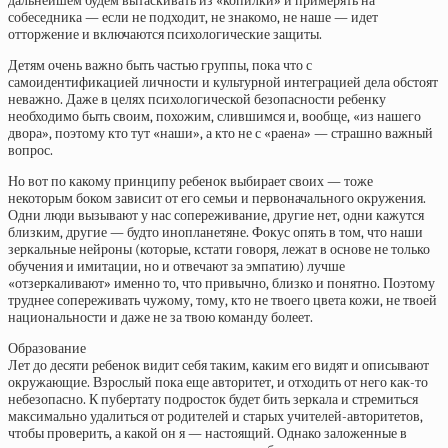
дальнейшем будем вытаскивать из «копилки» и примерять на
собеседника — если не подходит, не знакомо, не наше — идет
отторжение и включаются психологические защиты.
Детям очень важно быть частью группы, пока что с
самоидентификацией личности и культурной интеграцией дела обстоят
неважно. Даже в целях психологической безопасности ребенку
необходимо быть своим, похожим, слившимся и, вообще, «из нашего
двора», поэтому кто тут «наши», а кто не с «раена» — страшно важный
вопрос.
Но вот по какому принципу ребенок выбирает своих — тоже
некоторым боком зависит от его семьи и первоначального окружения.
Одни люди вызывают у нас сопереживание, другие нет, одни кажутся
близким, другие — будто инопланетяне. Фокус опять в том, что наши
зеркальные нейроны (которые, кстати говоря, лежат в основе не только
обучения и имитации, но и отвечают за эмпатию) лучше
«отзеркаливают» именно то, что привычно, близко и понятно. Поэтому
труднее сопереживать чужому, тому, кто не твоего цвета кожи, не твоей
национальности и даже не за твою команду болеет.
Образование
Лет до десяти ребенок видит себя таким, каким его видят и описывают
окружающие. Взрослый пока еще авторитет, и отходить от него как-то
небезопасно. К пубертату подросток будет бить зеркала и стремиться
максимально удалиться от родителей и старых учителей-авторитетов,
чтобы проверить, а какой он я — настоящий. Однако заложенные в