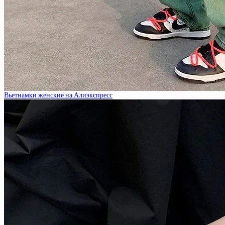
Вьетнамки женские на Алиэкспресс