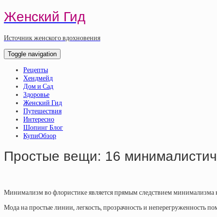
Женский Гид
Источник женского вдохновения
Toggle navigation
Рецепты
Хендмейд
Дом и Сад
Здоровье
Женский Гид
Путешествия
Интересно
Шопинг Блог
КупиОбзор
Простые вещи: 16 минималистич
Минимализм во флористике является прямым следствием минимализма как
Мода на простые линии, легкость, прозрачность и неперегруженность п