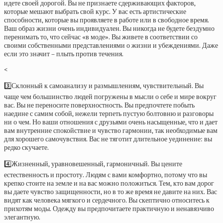
идете своей дорогой. Вы не признаете сдерживающих факторов,
которые мешают выбрать свой курс. У вас есть артистические
способности, которые вы проявляете в работе или в свободное время.
Ваш образ жизни очень индивидуален. Вы никогда не будете бездумно
перенимать то, что сейчас «в моде». Вы живете в соответствии со
своими собственными представлениями о жизни и убеждениями. Даже
если это значит – плыть против течения.
<
3️⃣Склонный к самоанализу и размышлениям, чувствительный. Вы
чаще чем большинство людей погружены в мысли о себе и мире вокруг
вас. Вы не переносите поверхностность. Вы предпочтете побыть
наедине с самим собой, нежели терпеть пустую болтовню и разговоры
ни о чем. Но ваши отношения с друзьями очень насыщенные, что и дает
вам внутренние спокойствие и чувство гармонии, так необходимые вам
для хорошего самочувствия. Вас не тяготит длительное уединение: вы
редко скучаете.
4️⃣Жизненный, уравновешенный, гармоничный. Вы цените
естественность и простоту. Людям с вами комфортно, потому что вы
крепко стоите на земле и на вас можно положиться. Тем, кто вам дорог
вы даете чувство защищенности, но в то же время не давите на них. Вас
видят как человека мягкого и сердечного. Вы скептично относитесь к
прихотям моды. Одежду вы предпочитаете практичную и ненавязчиво
элегантную.