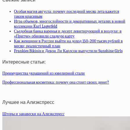
Особая магия августа: почему последний месяц лета кажется
таким красивым
Игра объемов, многослойности и декоративных деталях в новой
коллекции Karl Lagerfeld
Съедобная банка варенья и десерт левитирующий в воздухе: в
«Притче» обновили сладкую карту
Как женщине в России выйти на доход 150–200 тысяч рублей в
месяц: реалистичный план
Frankies Bikinis и Девон Ли Карлсон выпустили Sunshine Girls
Интересные статьи:
Преимущества украшений из ювелирной стали
Профессиональная косметика: почему она стоит своих денег?
Лучшее на Алиэкспресс
Шторы и занавески на Алиэкспресс