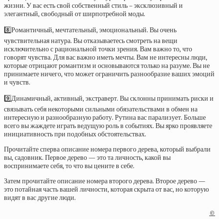
жизни. У вас есть свой собственный стиль – эксклюзивный и
элегантный, свободный от ширпотребной моды.
8️⃣Романтичный, мечтательный, эмоциональный. Вы очень
чувствительная натура. Вы отказываетесь смотреть на вещи
исключительно с рациональной точки зрения. Вам важно то, что
говорят чувства. Для вас важно иметь мечты. Вам не интересны люди,
которые отрицают романтизм и основываются только на разуме. Вы не
принимаете ничего, что может ограничить разнообразие ваших эмоций
и чувств.
9️⃣Динамичный, активный, экстраверт. Вы склонны принимать риски и
связывать себя некоторыми сильными обязательствами в обмен на
интересную и разнообразную работу. Рутина вас парализует. Больше
всего вы жаждете играть ведущую роль в событиях. Вы ярко проявляете
инициативность при подобных обстоятельствах.
Прочитайте сперва описание номера первого дерева, который выбрали
вы, садовник. Первое дерево — это та личность, какой вы
воспринимаете себя, то что вы цените в себе.
Затем прочитайте описание номера второго дерева. Второе дерево —
это потайная часть вашей личности, которая скрыта от вас, но которую
видят в вас другие люди.
©