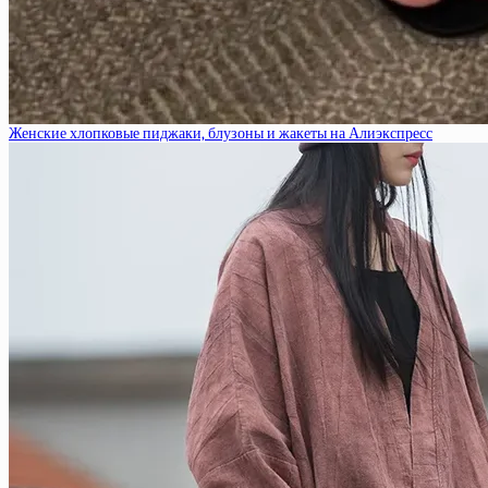
Женские хлопковые пиджаки, блузоны и жакеты на Алиэкспресс