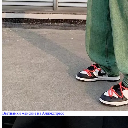
Вьетнамки женские на Алиэкспресс