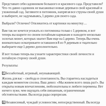
Представьте себя садовником большого и красивого сада. Представили?
Что-то давно садовник не высаживал новые деревья в свой красивый и
ухоженный сад. Загляните в питомник, напрягая все струны своей души
и выберите, не задумываясь, 1 дерево для своего сада.
Выбрали? Отлично! Отвлекитесь от картинки на минутку….
Вам так не хочется уезжать из питомника только с 1 деревом, и вот
теперь вы шарите по своим потайным карманам и находите несколько
золотых монет, которых хватит Вам еще на 1 дерево. Теперь Вы очень
внимательно осматриваете оставшиеся 8 из 9 деревьев и тщательно
выбираете еще 1 дерево дополнительно.
И вот только теперь вы узнаете характеристики своей личности и
потайную сторону своей души.
Результаты:
1️⃣Беззаботный, игривый, неунывающий.
Жизнь для вас – свобода и спонтанность. Вы стараетесь насладиться
каждым моментом сполна. Ваш девиз: «Мы живем всего лишь раз!». Вы
открыты новым впечатлениям, любознательны и любите перемены. Нет
ничего хуже, чем ощущать себя связанным, ограниченным
обстоятельствами. Вы всегда рады сюрпризам.
2️⃣Независимый, чуждый условностям, непосредственный. Вы всегда