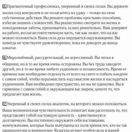
5️⃣Прагматичный профессионал, уверенный в своих силах. Вы держите
жизнь под контролем и не полагаетесь на удачу – только на свои
собственные действия. Вы решаете проблемы простыми способами,
избегая лишних сложностей. Вы реалистично смотрите на жизнь и
повседневные заботы, принимаетесь за них решительно. Вам доверяют
на работе, возлагая ответственную часть, так как знают, что на вас
можно положиться. Ваша сила духа ощущается окружающими. Вы
никогда не чувствуете удовлетворение, пока не доведете до конца
начатое.
6️⃣Миролюбивый, рассудительный, не агрессивный. Вы легки в
общении, но в то же время очень осторожны. Вы без труда заводите
друзей, но в то же время любите уединение и независимость. Время от
времени вам необходимо отдохнуть от всего на свете и побыть наедине
с самим собой, чтобы поразмыслить над смыслом жизни и насладиться
уединением. Вам необходимо пространство, но вы не одиночка. Вы в
гармонии с самим собой и окружающим вас миром, цените то, что
предлагает вам жизнь.
7️⃣Уверенный в своих силах аналитик, на которого можно положиться.
Ваша молниеносная чувствительность помогает вам распознать то, что
представляет собой настоящую ценность – качественную и
долговечную. Вы постепенно окружаете себя настоящими
жемчужинами, которые были выпущены из поля зрения тех, кто не так
проницателен и внимателен. Культура играет особую роль в вашей