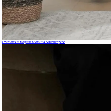
Стильные и модные мюли на Алиэкспресс