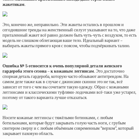
жакетикам
.
Это, конечно же, неправильно. Эти жакеты остались в прошлом и
сегодняшние тренды на женственный силуэт указывают на то, что даже
приталенный жакет всё равно должен быть чуть-чуть с воздухом, то есть
модель не слишком облегающая ваше тело. Идеальный вариант –
выбирать жакеты прямого кроя с поясом, чтобы подчёркивать талию.
Ошибка № 5 относится к очень популярной детали женского
гардероба этого сезона – к кожаным леггинсам
. Это достаточно
спорная деталь гардероба, которую часто обзывают антитрендом. На
самом деле также как в случае с джинсами скинни это не так, всё
зависит от того с чем вы сочетаете такую одежду. Образ с кожаными
леггинсами и классическими туфлями-лодочками всё-таки уже устарел,
поэтому от такого варианта лучше отказаться.
Носите кожаные леггинсы с тяжёлыми ботинками, с любым
ботильонами, которые будут закрывать голую часть ноги, с грубым
свитером сверху и с любым объёмным современным “верхом”, который
закрывает паховую область.