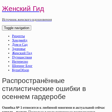
Женский Гид
Источник женского вдохновения
Toggle navigation
Рецепты
Хендмейд
Дом и Сад
Здоровье
Женский Гид
Путешествия
Интересно
Шопинг Блог
КупиОбзор
Распространённые
стилистические ошибки в
осеннем гардеробе
Ошибка № 1 относится к любимой многими и актуальной сейчас
одежде – пальто
. Поскольку в моду потихоньку возвращаются