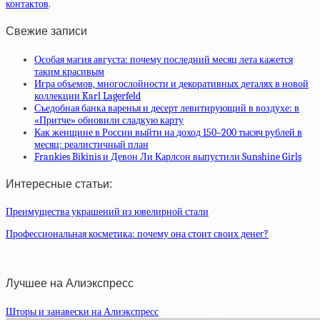
контактов
.
Свежие записи
Особая магия августа: почему последний месяц лета кажется
таким красивым
Игра объемов, многослойности и декоративных деталях в новой
коллекции Karl Lagerfeld
Съедобная банка варенья и десерт левитирующий в воздухе: в
«Притче» обновили сладкую карту
Как женщине в России выйти на доход 150–200 тысяч рублей в
месяц: реалистичный план
Frankies Bikinis и Девон Ли Карлсон выпустили Sunshine Girls
Интересные статьи:
Преимущества украшений из ювелирной стали
Профессиональная косметика: почему она стоит своих денег?
Лучшее на Алиэкспресс
Шторы и занавески на Алиэкспресс