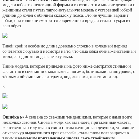
модели юбок трапецевидной формы и в связи с этим многие девушки и
женщины стали путать такую актуальную модель с устаревшей юбкой
длиной до колен с обилием складок у пояса. Это не лучший вариант
юбки, она точно не смотрится современно и вряд ли стильно украсит
ваш образ.
Такой крой и особенно длина довольно сложно в холодный период
сочетается с обувью и несмотря на то, что сама юбка очень женственна и
мила, сегодня эта модель неактуальна.
Такие модели, которые приведены на фото ниже смотрятся стильно и
элегантно в сочетании с модными сапогами, ботинками на шнуровке, с
тёплыми объёмными свитерами, водолазками, жакетами и т.д.
<
Ошибка № 4
связана со свежими тенденциями, которые с нами всего
несколько сезонов. Снова в моде, как вы знаете, приталенные жакеты,
женственные силуэты и в связи с этим женщины и девушки, уставшие
от чересчур выраженного кроя оверсайз, стали снова возвращаться к
таким
маленьким приталенным иногда даже стрейчевым