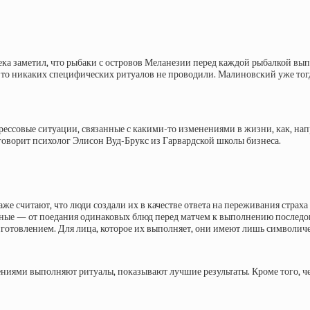
а заметил, что рыбаки с островов Меланезии перед каждой рыбалкой выпо
е, то никаких специфических ритуалов не проводили. Малиновский уже тог
рессовые ситуации, связанные с какими-то изменениями в жизни, как, напр
орит психолог Элисон Вуд-Брукс из Гарвардской школы бизнеса.
аже считают, что люди создали их в качестве ответа на переживания стра
ные — от поедания одинаковых блюд перед матчем к выполнению последов
риготовлением. Для лица, которое их выполняет, они имеют лишь символич
ниями выполняют ритуалы, показывают лучшие результаты. Кроме того, че