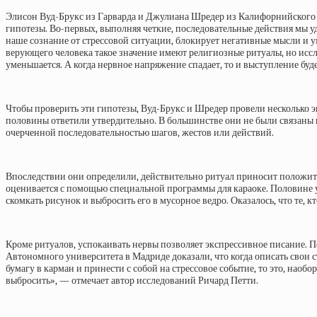
Элисон Вуд-Брукс из Гарварда и Джулиана Шредер из Калифорнийского у
гипотезы. Во-первых, выполняя четкие, последовательные действия мы у
наше сознание от стрессовой ситуации, блокирует негативные мысли и у
верующего человека такое значение имеют религиозные ритуалы, но иссле
уменьшается. А когда нервное напряжение спадает, то и выступление буд
Чтобы проверить эти гипотезы, Вуд-Брукс и Шредер провели несколько 
половины ответили утвердительно. В большинстве они не были связаны н
очерченной последовательностью шагов, жестов или действий.
Впоследствии они определили, действительно ритуал приносит положите
оценивается с помощью специальной программы для караоке. Половине у
скомкать рисунок и выбросить его в мусорное ведро. Оказалось, что те, 
Кроме ритуалов, успокаивать нервы позволяет экспрессивное писание. П
Автономного университета в Мадриде доказали, что когда описать свои с
бумагу в карман и принести с собой на стрессовое событие, то это, нао
выбросить», — отмечает автор исследований Ричард Петти.