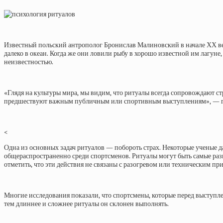
Известный польский антрополог Бронислав Малиновский в начале ХХ век
далеко в океан. Когда же они ловили рыбу в хорошо известной им лагун
неизвестностью.
«Глядя на культуры мира, мы видим, что ритуалы всегда сопровождают ст
предшествуют важным публичным или спортивным выступлениям», — гов
<
Одна из основных задач ритуалов — побороть страх. Некоторые ученые д
общераспространенно среди спортсменов. Ритуалы могут быть самые раз
отметить, что эти действия не связаны с разогревом или техническим п
Многие исследования показали, что спортсмены, которые перед выступле
тем длиннее и сложнее ритуалы он склонен выполнять.