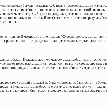
ниверситета в Беркли поставили себе целью исследовать, как ритуалы поз
довлетворяем потребность в порядке, находим психологический контроль 
меньшает чувство страха. В-третьих, ритуалы для человека имеют символ
дования показывают, что такой же эффект имеют и светские ритуалы. Они 
ет успешнее.
экспериментов. В частности, они опросили 400 респондентов, выполняют 
и с религией, ни с предрассудками или предметами, которые приносят сча
льный эффект. Несколько десятков человек должны были спеть песню пер
частников перед выступлением предложили выразить свое настроение с по
кто выполнил ритуал, были менее стрессированны, больше уверены в себе, а
еренос своих эмоций и мыслей на бумагу помогает избавиться от их бремен
трахи на бумаге, а потом выбросить его в мусорное ведро или уничтожить, 
борот, удваивает страх. «Свои мысли мы часто воспринимаем, как физическ