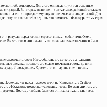
воляют побороть стресс. Для этого они выдвинули три основные
над ситуацией. Во-вторых, выполнение ритуальных действий отвлекает
ическое значение и придают ему ощущение смысла своих действий. Для
действуют, как плацебо: веришь, что поможет, и благодаря этому страх
ли они ритуалы перед какими стрессогенными событиями. Около
стье. Вместо этого они имели имели символическое значение и были
ед экспериментатором. Им сообщили, что качество выполнения
мощью рисунка, посыпать его солью, посчитать громко до пяти,
 их сердце билось ровнее. Кроме того, они лучше спели песню.
и. Несколько лет назад исследователи из Университета Огайо и
то это эффективно позволяет успокоить нервы. Но если спрятать эту
ие предметы. Поэтому чтобы избавиться от них, их нужно физически