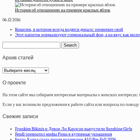
История об отношениях на примере красных яблок
06.12.2016
Кошелек, в котором всегда водятся деньги: проверьте свой
Этот напиток нормализуют гормональный фон, а на вкус как мол
Архив статей
Архив
статей
О проекте
На этом сайте мы собираем интересные материалы о женских интересах: 
Если у вас возникли предложения к работе сайта или вопросы по повод
Свежие записи
Frankies Bikinis и Девон Ли Карлсон выпустили Sunshine Girls
Fendi превратил мифы Рима в кутюрные украшения
Белла Хадид стала лицом коллекции ALO Pre-Fall 2026