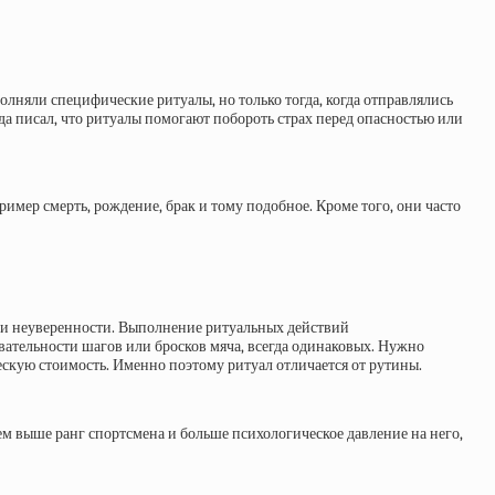
лняли специфические ритуалы, но только тогда, когда отправлялись
да писал, что ритуалы помогают побороть страх перед опасностью или
имер смерть, рождение, брак и тому подобное. Кроме того, они часто
ха и неуверенности. Выполнение ритуальных действий
ательности шагов или бросков мяча, всегда одинаковых. Нужно
ескую стоимость. Именно поэтому ритуал отличается от рутины.
м выше ранг спортсмена и больше психологическое давление на него,