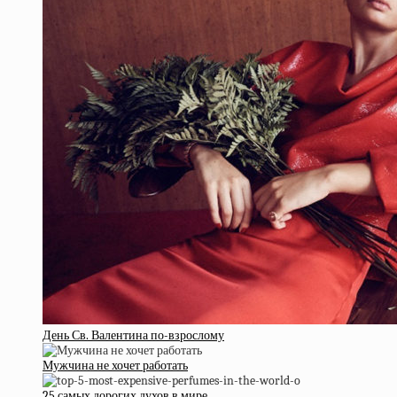
День Св. Валентина по-взрослому
Мужчина не хочет работать
25 самых дорогих духов в мире