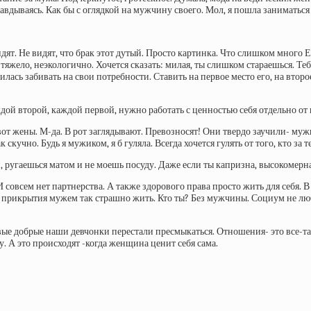
равдываясь. Как бы с оглядкой на мужчину своего. Мол, я пошла заниматься 
. Не видят, что брак этот дутый. Просто картинка. Что слишком много Е
, тяжело, неэкологично. Хочется сказать: милая, ты слишком стараешься. Те
лась забивать на свои потребности. Ставить на первое место его, на втор
ждой второй, каждой первой, нужно работать с ценностью себя отдельно о
 жены. М-да. В рот заглядывают. Превозносят! Они твердо заучили- мужи
 скучно. Будь я мужиком, я б гуляла. Всегда хочется гулять от того, кто за т
и, ругаешься матом и не моешь посуду. Даже если ты капризна, высокомерна
совсем нет партнерства. А также здорового права просто жить для себя. 
ез прикрытия мужем так страшно жить. Кто ты? Без мужчины. Социум не л
ивые добрые наши девчонки перестали пресмыкаться. Отношения- это все-та
. А это происходят -когда женщина ценит себя сама.