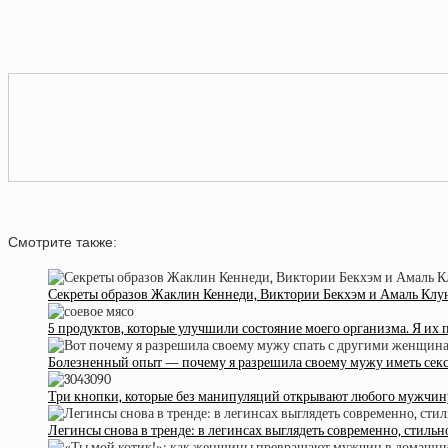
Смотрите также:
Секреты образов Жаклин Кеннеди, Виктории Бекхэм и Амаль Клун
5 продуктов, которые улучшили состояние моего организма. Я их
Болезненный опыт — почему я разрешила своему мужу иметь секс
Три кнопки, которые без манипуляций открывают любого мужчин
Легинсы снова в тренде: в легинсах выглядеть современно, стиль