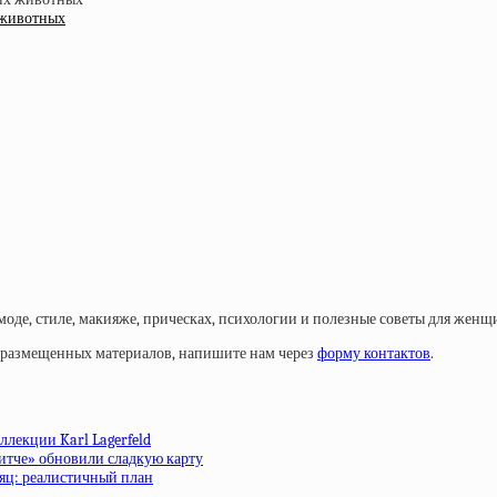
 животных
моде, стиле, макияже, прическах, психологии и полезные советы для женщ
у размещенных материалов, напишите нам через
форму контактов
.
ллекции Karl Lagerfeld
ритче» обновили сладкую карту
сяц: реалистичный план