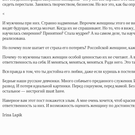
сидеть перестали. Занялись творчеством, бизнесом. Но все это, как бы оп
<
И мужчины при них. Странно надменные. Впрочем женщины этого не видят
видят будущее, всегда молчат. Когда их не спрашивают. Но то, что я вижу
научилась смирению? Принятию? Стала мудрее? А на самом деле, ты научи
реализована.
Но почему поле шатает от страха его потерять? Российской женщине, ка
Почему-то мужчины таких женщин особой ценностью их не считают. А вот
ответственность на себя. И меняться, меняться, меняться. Ради него. Это так
Вся правда в том, что ты достойна его любви, даже если куришь в постел
Бедные наши русские девчонки. Много собачьего преданного служения. И 
развод. И потеря идеальной картинки. Перед социумом, перед мамой. Б
остальное — нестрогий must have.
Наверное вам этот пост покажется злым. А мне очень хочется, чтоб крас
ответственность за них. И возможность оценить женщину по достоинству
Irina Lapik