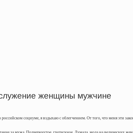
 служение женщины мужчине
ссийском социуме, я вздыхаю с облегчением. От того, что меня эти законы
тание за мужа. Подчеркнутое, гротескное. Думала, мода на ведических же