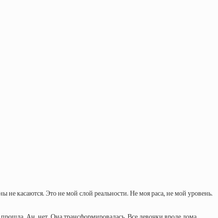
 не касаются. Это не мой слой реальности. Не моя раса, не мой уровень.
н прош
ла. Ан, нет. Она трансформировалась. Все девочки вроде дома