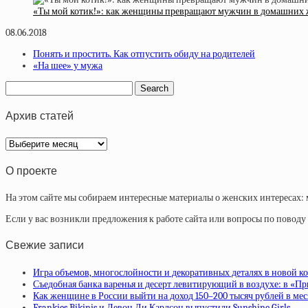
«Ты мой котик!»: как женщины превращают мужчин в домашних
08.06.2018
Понять и простить. Как отпустить обиду на родителей
«На шее» у мужа
Архив статей
Архив
статей
О проекте
На этом сайте мы собираем интересные материалы о женских интересах: 
Если у вас возникли предложения к работе сайта или вопросы по повод
Свежие записи
Игра объемов, многослойности и декоративных деталях в новой ко
Съедобная банка варенья и десерт левитирующий в воздухе: в «П
Как женщине в России выйти на доход 150–200 тысяч рублей в ме
Frankies Bikinis и Девон Ли Карлсон выпустили Sunshine Girls