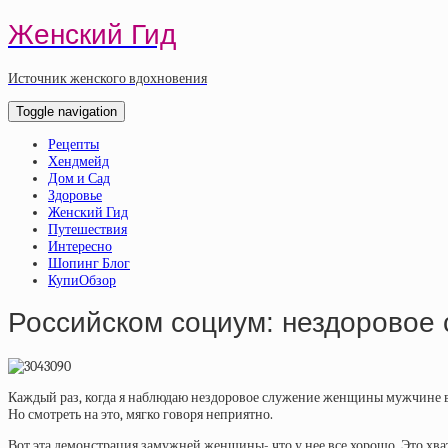
Женский Гид
Источник женского вдохновения
Toggle navigation
Рецепты
Хендмейд
Дом и Сад
Здоровье
Женский Гид
Путешествия
Интересно
Шопинг Блог
КупиОбзор
Российском социум: нездоровое
Каждый раз, когда я наблюдаю нездоровое служение женщины мужчине в ро
Но смотреть на это, мягко говоря неприятно.
Вот эта демонстрация замужней женщины- что у нее все хорошо. Это хва