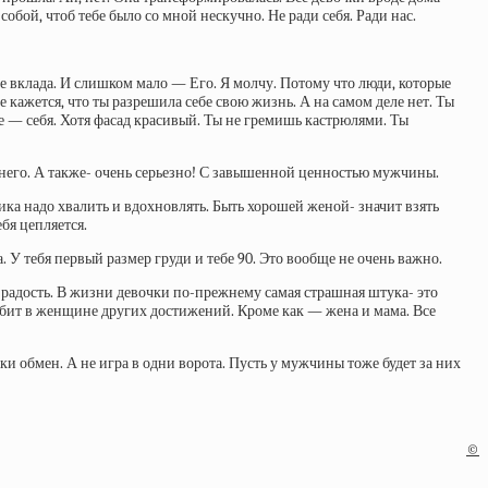
собой, чтоб тебе было со мной нескучно. Не ради себя. Ради нас.
е вклада. И слишком мало — Его. Я молчу. Потому что люди, которые
бе кажется, что ты разрешила себе свою жизнь. А на самом деле нет. Ты
ое — себя. Хотя фасад красивый. Ты не гремишь кастрюлями. Ты
т него. А также- очень серьезно! С завышенной ценностью мужчины.
ка надо хвалить и вдохновлять. Быть хорошей женой- значит взять
ебя цепляется.
. У тебя первый размер груди и тебе 90. Это вообще не очень важно.
В радость. В жизни девочки по-прежнему самая страшная штука- это
юбит в женщине других достижений. Кроме как — жена и мама. Все
ки обмен. А не игра в одни ворота. Пусть у мужчины тоже будет за них
©