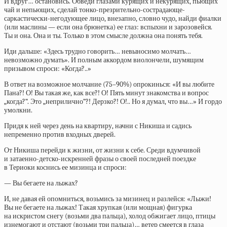
И вдруг… остановись. Обведи глазами курящих и некурящих, пьющих
чай и непьющих, сделай тонко-презрительно-сострадающе-
саркастически-негодующее лицо, внезапно, словно чудо, найди фиалки
(или маслины — если она брюнетка) ее глаз: вспыхни и зарозовейся.
Ты и она. Она и ты. Только в этом смысле должна она понять тебя.
Иди дальше: «Здесь трудно говорить… невыносимо молчать…
невозможно думать». И полным аккордом виолончели, шумящим
призывом спроси: «Когда?..»
В ответ на возможное молчание (75–90%) опрокинься: «И вы любите
Пана?! О! Вы такая же, как все?! О! Пять минут знакомства и вопрос
„когда?“. Это „неприлично“?! Дерзко?! О!.. Но я думал, что вы…» И гордо
умолкни.
Придя к ней через день на квартиру, начни с Никиша и садись
непременно против входных дверей.
От Никиша перейди к жизни, от жизни к себе. Среди вдумчивой
и затаенно-детско-искренней фразы о своей последней поездке
в Териоки коснись ее мизинца и спроси:
— Вы бегаете на лыжах?
И, не давая ей опомниться, возьмись за мизинец и разлейся: «Лыжи!
Вы не бегаете на лыжах! Такая хрупкая (или мощная) фигурка
на искристом снегу (возьми два пальца), холод обжигает лицо, птицы
изнемогают и отстают (возьми три пальца)… ветер смеется в глаза