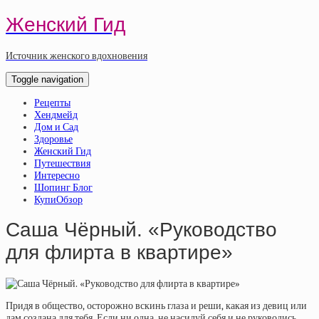
Женский Гид
Источник женского вдохновения
Toggle navigation
Рецепты
Хендмейд
Дом и Сад
Здоровье
Женский Гид
Путешествия
Интересно
Шопинг Блог
КупиОбзор
Саша Чёрный. «Руководство
для флирта в квартире»
Придя в общество, осторожно вскинь глаза и реши, какая из девиц или
дам создана для тебя. Если ни одна, не насилуй себя и не руководись