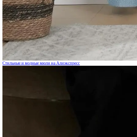
Стильные и модные мюли на Алиэкспресс