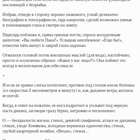
пословицей о безрыбье.
Избрав, отведи в сторону хорошо знакомого, узнай деликатно
биографию и топографию ее, сядь напротив, сделай возможно умные
и понимающие глаза и смотри на лампу.
Пересядь поближе и, пряча грязные ногти, спроси желудочным
шепотом: «Вы любите Пана?» Услышав неизбежное: «Еще бы!»,
помолчи пять минут и закрой глаза ладонью.
Отмахнув головой поток внезапных мыслей (для вида), настойчиво,
просто и изумленно оброни: «Какое у вас лицо?!» Она поймет это
всегда в желательном для себя смысле.
<
И если ее зрачки слегка потеплеют, протяни под столом носок ботинка
(со скоростью 2 миллиметров в минуту) и, как дыхание ветра, коснись
ее ногой.
Когда, в ответ на пожатие, ее нога вздрогнет и уплывет под черную
пасть дивана, заговори сразу бурно, негромко и песнопенно:
О — бескрылости жизни, стенах, девятой симфонии, атласе ее дыхания,
стенах, уходе Хомякова, холодных вершинах одиночества, стенах,
грубой квартирной хозяйке, «Вехах», стенах…