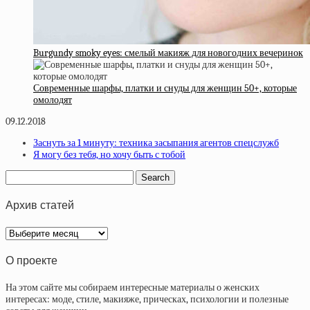
Burgundy smoky eyes: смелый макияж для новогодних вечеринок
Современные шарфы, платки и снуды для женщин 50+, которые
омолодят
09.12.2018
Заснуть за 1 минуту: техника засыпания агентов спецслужб
Я могу без тебя, но хочу быть с тобой
Архив статей
Архив
статей
О проекте
На этом сайте мы собираем интересные материалы о женских
интересах: моде, стиле, макияже, прическах, психологии и полезные