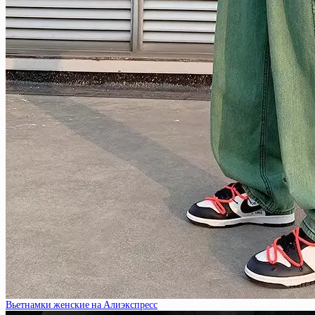
Вьетнамки женские на Алиэкспресс