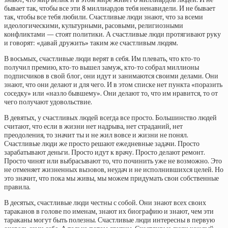
бывает так, чтобы все эти 8 миллиардов тебя ненавидели. И не бывает
так, чтобы все тебя любили. Счастливые люди знают, что за всеми
идеологическими, культурными, расовыми, религиозными
конфликтами — стоят политики. А счастливые люди протягивают руку
и говорят: «давай дружить» таким же счастливым людям.
В восьмых, счастливые люди верят в себя. Им плевать, что кто-то
получил премию, кто-то вышел замуж, кто-то собрал миллионы
подписчиков в свой блог, они идут и занимаются своими делами. Они
знают, что они делают и для чего. И в этом списке нет пункта «поразить
соседку» или «назло бывшему». Они делают то, что им нравится, то от
чего получают удовольствие.
В девятых, у счастливых людей всегда все просто. Большинство людей
считают, что если в жизни нет надрыва, нет страданий, нет
преодоления, то значит ты и не жил вовсе и жизни не понял.
Счастливые люди же просто решают ежедневные задачи. Просто
зарабатывают деньги. Просто идут к врачу. Просто делают ремонт.
Просто чинят или выбрасывают то, что починить уже не возможно. Это
не отменяет жизненных вызовов, неудач и не исполнившихся целей. Но
это значит, что пока мы живы, мы можем придумать свои собственные
правила.
В десятых, счастливые люди честны с собой. Они знают всех своих
тараканов в голове по именам, знают их биографию и знают, чем эти
тараканы могут быть полезны. Счастливые люди интересны в первую