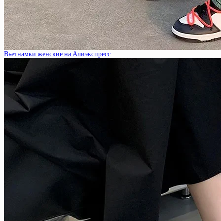
Вьетнамки женские на Алиэкспресс