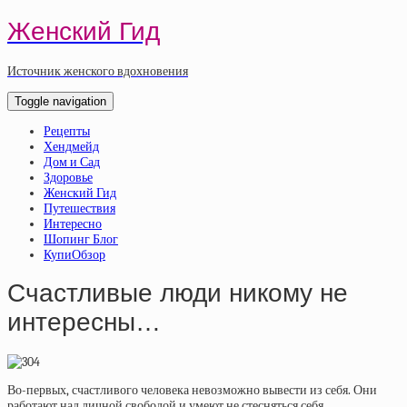
Женский Гид
Источник женского вдохновения
Toggle navigation
Рецепты
Хендмейд
Дом и Сад
Здоровье
Женский Гид
Путешествия
Интересно
Шопинг Блог
КупиОбзор
Счастливые люди никому не
интересны…
Во-первых, счастливого человека невозможно вывести из себя. Они
работают над личной свободой и умеют не стесняться себя.