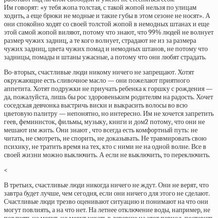
Им говорят: «у тебя жопа толстая, с такой жопой нельзя по улицам
ходить, а еще брюки не модные и такие губы в этом сезоне не носят». А
они спокойно ходят со своей толстой жопой в немодных штанах и еще
этой самой жопой виляют, потому что знают, что 99% людей не волнует
размер чужих задниц, а те кого волнует, страдают не из за размера
чужих задниц, цвета чужих помад и немодных штанов, не потому что
задницы, помады и штаны ужасные, а потому что они любят страдать.
Во-вторых, счастливые люди никому ничего не запрещают. Хотят
окружающие есть сливочное масло — они пожелают приятного
аппетита. Хотят подружки не приучать ребенка к горшку с рождения —
да, пожалуйста, лишь бы рос здоровеньким родителям на радость. Хочет
соседская девчонка выстричь виски и выкрасить волосы во всю
цветовую палитру — непонятно, но интересно. Им не хочется запретить
геев, феминисток, фильмы, музыку, книги и дом2 потому, что они не
мешают им жить. Они знают , что всегда есть комфортный путь: не
читать, не смотреть, не спорить, не доказывать. Не травмировать свою
психику, не тратить время на тех, кто с ними не на одной волне. Все в
своей жизни можно выключить. А если не выключить, то переключить.
<
В третьих, счастливые люди никогда ничего не ждут. Они не верят, что
завтра будет лучше, чем сегодня, если они ничего для этого не сделают.
Счастливые люди трезво оценивают ситуацию и понимают на что они
могут повлиять, а на что нет. На летнее отключение воды, например, не