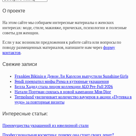
статей
О проекте
На этом сайте мы собираем интересные материалы о женских
интересах: моде, стиле, макияже, прическах, психологии и полезные
советы для женщин.
Если у вас возникли предложения к работе сайта или вопросы по
поводу размещенных материалов, напишите нам через
форму
контактов
.
Свежие записи
Frankies Bikinis и Девон Ли Карлсон выпустили Sunshine Girls
Fendi превратил мифы Рима в кутюрные украшения
Белла Хадид стала лицом коллекции ALO Pre-Fall 2026
Натали Портман снялась в новой кампании Miss Dior
Termoland увеличивает количество ваучеров в акции «Путевка в
чудо» за повторные визиты
Интересные статьи:
Преимущества украшений из ювелирной стали
Профессиональная косметика: почему она стоит своих денег?