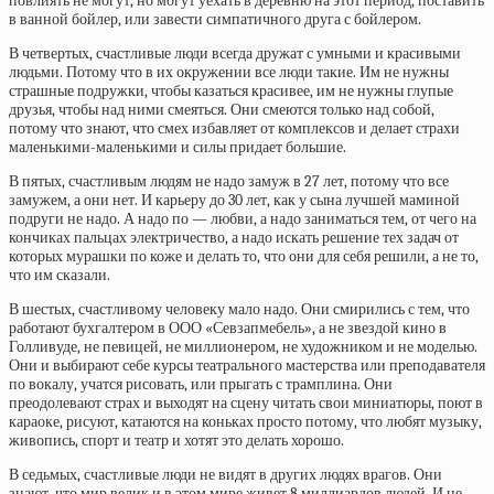
повлиять не могут, но могут уехать в деревню на этот период, поставить
в ванной бойлер, или завести симпатичного друга с бойлером.
В четвертых, счастливые люди всегда дружат с умными и красивыми
людьми. Потому что в их окружении все люди такие. Им не нужны
страшные подружки, чтобы казаться красивее, им не нужны глупые
друзья, чтобы над ними смеяться. Они смеются только над собой,
потому что знают, что смех избавляет от комплексов и делает страхи
маленькими-маленькими и силы придает большие.
В пятых, счастливым людям не надо замуж в 27 лет, потому что все
замужем, а они нет. И карьеру до 30 лет, как у сына лучшей маминой
подруги не надо. А надо по — любви, а надо заниматься тем, от чего на
кончиках пальцах электричество, а надо искать решение тех задач от
которых мурашки по коже и делать то, что они для себя решили, а не то,
что им сказали.
В шестых, счастливому человеку мало надо. Они смирились с тем, что
работают бухгалтером в ООО «Севзапмебель», а не звездой кино в
Голливуде, не певицей, не миллионером, не художником и не моделью.
Они и выбирают себе курсы театрального мастерства или преподавателя
по вокалу, учатся рисовать, или прыгать с трамплина. Они
преодолевают страх и выходят на сцену читать свои миниатюры, поют в
караоке, рисуют, катаются на коньках просто потому, что любят музыку,
живопись, спорт и театр и хотят это делать хорошо.
В седьмых, счастливые люди не видят в других людях врагов. Они
знают, что мир велик и в этом мире живет 8 миллиардов людей. И не