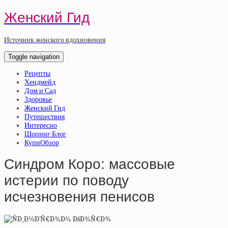
Женский Гид
Источник женского вдохновения
Toggle navigation
Рецепты
Хендмейд
Дом и Сад
Здоровье
Женский Гид
Путешествия
Интересно
Шопинг Блог
КупиОбзор
Синдром Коро: массовые
истерии по поводу
исчезновения пeниcoв