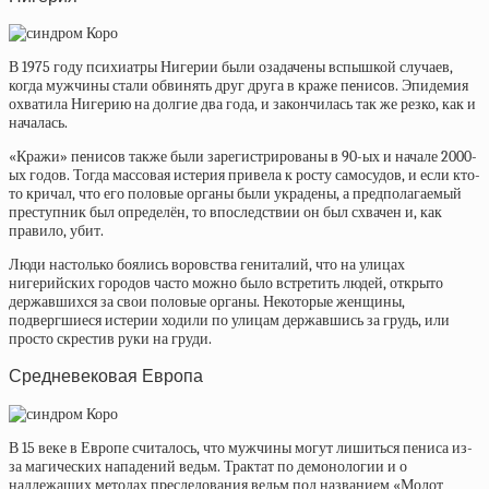
В 1975 году психиатры Нигерии были озадачены вспышкой случаев,
когда мужчины стали обвинять друг друга в краже пeниcoв. Эпидемия
охватила Нигерию на долгие два года, и закончилась так же резко, как и
началась.
«Кражи» пeниcoв также были зарегистрированы в 90-ых и начале 2000-
ых годов. Тогда массовая истерия привела к росту самосудов, и если кто-
то кричал, что его половые органы были украдены, а предполагаемый
преступник был определён, то впоследствии он был схвачен и, как
правило, убит.
Люди настолько боялись воровства гениталий, что на улицах
нигерийских городов часто можно было встретить людей, открыто
державшихся за свои половые органы. Некоторые женщины,
подвергшиеся истерии ходили по улицам державшись за грудь, или
просто скрестив руки на груди.
Средневековая Европа
В 15 веке в Европе считалось, что мужчины могут лишиться пениса из-
за магических нападений ведьм. Трактат по демонологии и о
надлежащих методах преследования ведьм под названием «Молот