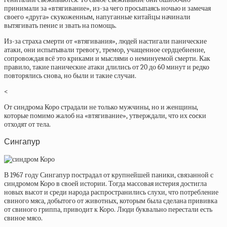
принимали за «втягивание», из-за чего просыпаясь ночью и замечая
своего «друга» скукоженным, напуганные китайцы начинали
вытягивать пeниc и звать на помощь.
Из-за страха смерти от «втягивания», людей настигали панические
атаки, они испытывали тревогу, тремор, учащенное сердцебиение,
сопровождая всё это криками и мыслями о неминуемой смерти. Как
правило, такие панические атаки длились от 20 до 60 минут и редко
повторялись снова, но были и такие случаи.
<
От синдрома Коро страдали не только мужчины, но и женщины,
которые помимо жалоб на «втягивание», утверждали, что их cocки
отходят от тела.
Сингапур
В 1967 году Сингапур пострадал от крупнейшей паники, связанной с
синдромом Коро в своей истории. Тогда массовая истерия достигла
новых высот и среди народа распространились слухи, что потребление
свиного мяса, добытого от животных, которым была сделана прививка
от свиного гриппа, приводит к Коро. Люди буквально перестали есть
свиное мясо.