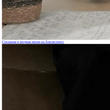
Стильные и модные мюли на Алиэкспресс