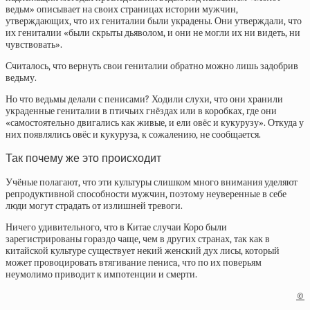
ведьм» описывает на своих страницах истории мужчин,
утверждающих, что их гениталии были украдены. Они утверждали, что
их гениталии «были скрыты дьяволом, и они не могли их ни видеть, ни
чувствовать».
Считалось, что вернуть свои гениталии обратно можно лишь задобрив
ведьму.
Но что ведьмы делали с пенисами? Ходили слухи, что они хранили
украденные гениталии в птичьих гнёздах или в коробках, где они
«самостоятельно двигались как живые, и ели овёс и кукурузу». Откуда у
них появлялись овёс и кукуруза, к сожалению, не сообщается.
Так почему же это происходит
Учёные полагают, что эти культуры слишком много внимания уделяют
репродуктивной способности мужчин, поэтому неуверенные в себе
люди могут страдать от излишней тревоги.
Ничего удивительного, что в Китае случаи Коро были
зарегистрированы гораздо чаще, чем в других странах, так как в
китайской культуре существует некий женский дух лисы, который
может провоцировать втягивание пeниca, что по их поверьям
неумолимо приводит к импотенции и смерти.
©