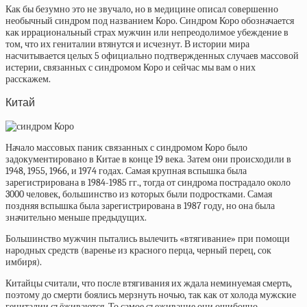
Как бы безумно это не звучало, но в медицине описал совершенно
необычный синдром под названием Коро. Синдром Коро обозначается
как иррациональный страх мужчин или непреодолимое убеждение в
том, что их гениталии втянутся и исчезнут. В истории мира
насчитывается целых 5 официально подтвержденных случаев массовой
истерии, связанных с синдромом Коро и сейчас мы вам о них
расскажем.
Китай
Начало массовых паник связанных с синдромом Коро было
задокументировано в Китае в конце 19 века. Затем они происходили в
1948, 1955, 1966, и 1974 годах. Самая крупная вспышка была
зарегистрирована в 1984-1985 гг., тогда от синдрома пострадало около
3000 человек, большинство из которых были подростками. Самая
поздняя вспышка была зарегистрирована в 1987 году, но она была
значительно меньше предыдущих.
Большинство мужчин пытались вылечить «втягивание» при помощи
народных средств (варенье из красного перца, черный перец, сок
имбиря).
Китайцы считали, что после втягивания их ждала неминуемая смерть,
поэтому до смерти боялись мерзнуть ночью, так как от холода мужские
гениталии съёживаются. То самое съеживание они ошибочно