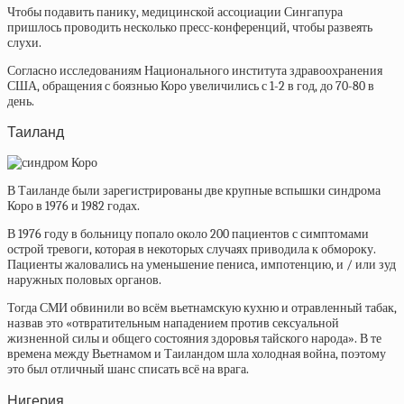
Чтобы подавить панику, медицинской ассоциации Сингапура
пришлось проводить несколько пресс-конференций, чтобы развеять
слухи.
Согласно исследованиям Национального института здравоохранения
США, обращения с боязнью Коро увеличились с 1-2 в год, до 70-80 в
день.
Таиланд
В Таиланде были зарегистрированы две крупные вспышки синдрома
Коро в 1976 и 1982 годах.
В 1976 году в больницу попало около 200 пациентов с симптомами
острой тревоги, которая в некоторых случаях приводила к обмороку.
Пациенты жаловались на уменьшение пeниca, импотенцию, и / или зуд
наружных половых органов.
Тогда СМИ обвинили во всём вьетнамскую кухню и отравленный табак,
назвав это «отвратительным нападением против сексуальной
жизненной силы и общего состояния здоровья тайского народа». В те
времена между Вьетнамом и Таиландом шла холодная война, поэтому
это был отличный шанс списать всё на врага.
Нигерия