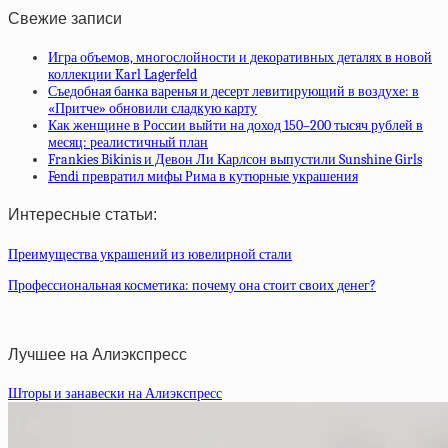
Свежие записи
Игра объемов, многослойности и декоративных деталях в новой
коллекции Karl Lagerfeld
Съедобная банка варенья и десерт левитирующий в воздухе: в
«Притче» обновили сладкую карту
Как женщине в России выйти на доход 150–200 тысяч рублей в
месяц: реалистичный план
Frankies Bikinis и Девон Ли Карлсон выпустили Sunshine Girls
Fendi превратил мифы Рима в кутюрные украшения
Интересные статьи:
Преимущества украшений из ювелирной стали
Профессиональная косметика: почему она стоит своих денег?
Лучшее на Алиэкспресс
Шторы и занавески на Алиэкспресс