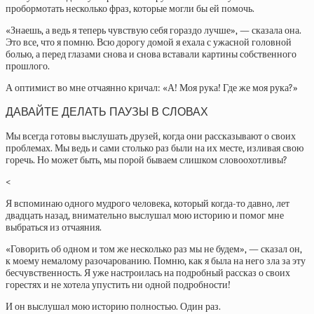
пробормотать несколько фраз, которые могли бы ей помочь.
«Знаешь, а ведь я теперь чувствую себя гораздо лучше», — сказала она.
Это все, что я помню. Всю дорогу домой я ехала с ужасной головной
болью, а перед глазами снова и снова вставали картины собственного
прошлого.
А оптимист во мне отчаянно кричал: «А! Моя рука! Где же моя рука?»
ДАВАЙТЕ ДЕЛАТЬ ПАУЗЫ В СЛОВАХ
Мы всегда готовы выслушать друзей, когда они рассказывают о своих
проблемах. Мы ведь и сами столько раз были на их месте, изливая свою
горечь. Но может быть, мы порой бываем слишком словоохотливы?
<
Я вспоминаю одного мудрого человека, который когда-то давно, лет
двадцать назад, внимательно выслушал мою историю и помог мне
выбраться из отчаяния.
«Говорить об одном и том же несколько раз мы не будем», — сказал он,
к моему немалому разочарованию. Помню, как я была на него зла за эту
бесчувственность. Я уже настроилась на подробный рассказ о своих
горестях и не хотела упустить ни одной подробности!
И он выслушал мою историю полностью. Один раз.