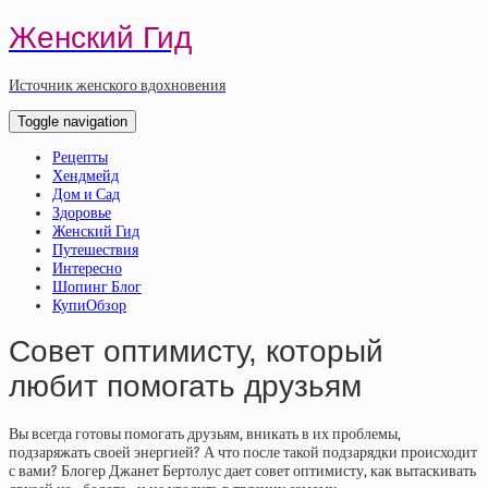
Женский Гид
Источник женского вдохновения
Toggle navigation
Рецепты
Хендмейд
Дом и Сад
Здоровье
Женский Гид
Путешествия
Интересно
Шопинг Блог
КупиОбзор
Совет оптимисту, который
любит помогать друзьям
Вы всегда готовы помогать друзьям, вникать в их проблемы,
подзаряжать своей энергией? А что после такой подзарядки происходит
с вами? Блогер Джанет Бертолус дает совет оптимисту, как вытаскивать