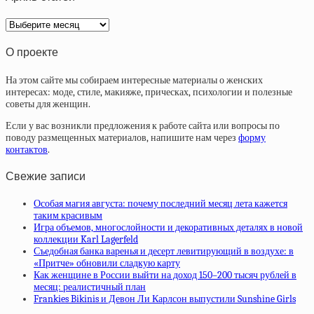
Архив
статей
О проекте
На этом сайте мы собираем интересные материалы о женских
интересах: моде, стиле, макияже, прическах, психологии и полезные
советы для женщин.
Если у вас возникли предложения к работе сайта или вопросы по
поводу размещенных материалов, напишите нам через
форму
контактов
.
Свежие записи
Особая магия августа: почему последний месяц лета кажется
таким красивым
Игра объемов, многослойности и декоративных деталях в новой
коллекции Karl Lagerfeld
Съедобная банка варенья и десерт левитирующий в воздухе: в
«Притче» обновили сладкую карту
Как женщине в России выйти на доход 150–200 тысяч рублей в
месяц: реалистичный план
Frankies Bikinis и Девон Ли Карлсон выпустили Sunshine Girls