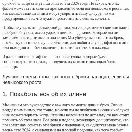
брюки-палаццо станут must-have лета 2024 года. Не секрет, что их
фасон может стать камнем преткновения, если вы невысокого роста, так
как мешковатые штанины могут укоротить вашу фигуру, но мы
предупредили вас, что нужно просто знать, с чем их сочетать.
Чтобы не упасть от чрезмерной длины, мы сосредоточим свое внимание
на обуви, блузках, аксессуарах и цветах — деталях, которые мы не
замечаем и которые имеют значение. Мы убеждены в силе этих брюк,
поскольку нет ничего лучше, чем они, для любого случая, офисного дня
или выходного — без сомнения, это стилистическая находка.
Изысканность и комфорт — вот новые слова, которые будут
сопровождать этот стиль, а получить их можно с помощью брюк-
палаццо.
Лучшие советы о том, как носить брюки-палаццо, если вы
невысокого роста
1. Позаботьтесь об их длине
Мы начнем это руководство с важного момента: длины брюк. Это не
всегда применимо, это точно, но если вы не любитель высоких каблуков
и не можете терпеть, когда штанина волочится по асфальту, то вам стоит
помнить об этом шаге. Все дело в подоле, доходящем до щиколоток, что
позволит нам сочетать эти брюки с лодочками, как диктует мода сезона
весна-лето 2024; с сандалиями на плоской подошве, как того требует