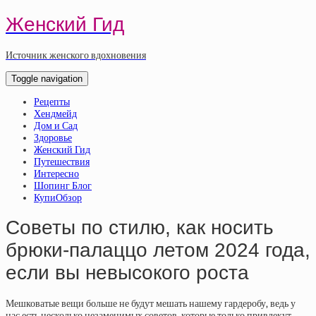
Женский Гид
Источник женского вдохновения
Toggle navigation
Рецепты
Хендмейд
Дом и Сад
Здоровье
Женский Гид
Путешествия
Интересно
Шопинг Блог
КупиОбзор
Советы по стилю, как носить
брюки-палаццо летом 2024 года,
если вы невысокого роста
Мешковатые вещи больше не будут мешать нашему гардеробу, ведь у
нас есть несколько незаменимых советов, которые только привлекут