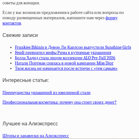
советы для женщин.
Если у вас возникли предложения к работе сайта или вопросы по
поводу размещенных материалов, напишите нам через
форму
контактов
.
Свежие записи
Frankies Bikinis и Девон Ли Карлсон выпустили Sunshine Girls
Fendi превратил мифы Рима в кутюрные украшения
Белла Хадид стала лицом коллекции ALO Pre-Fall 2026
Натали Портман снялась в новой кампании Miss Dior
Твоя жизнь не начинается после встречи с «тем самым»
Интересные статьи:
Преимущества украшений из ювелирной стали
Профессиональная косметика: почему она стоит своих денег?
Лучшее на Алиэкспресс
Шторы и занавески на Алиэкспресс