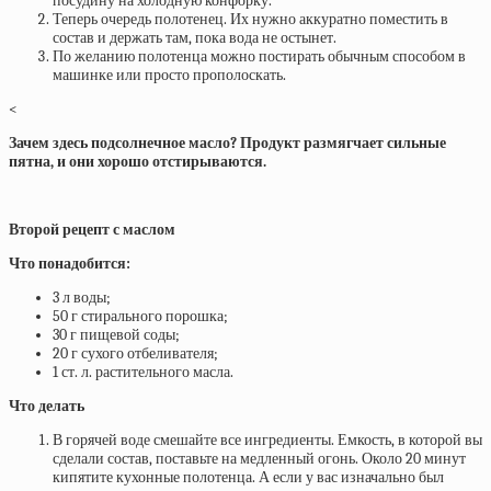
посудину на холодную конфорку.
Теперь очередь полотенец. Их нужно аккуратно поместить в
состав и держать там, пока вода не остынет.
По желанию полотенца можно постирать обычным способом в
машинке или просто прополоскать.
<
Зачем здесь подсолнечное масло? Продукт размягчает сильные
пятна, и они хорошо отстирываются.
Второй рецепт с маслом
Что понадобится:
3 л воды;
50 г стирального порошка;
30 г пищевой соды;
20 г сухого отбеливателя;
1 ст. л. растительного масла.
Что делать
В горячей воде смешайте все ингредиенты. Емкость, в которой вы
сделали состав, поставьте на медленный огонь. Около 20 минут
кипятите кухонные полотенца. А если у вас изначально был