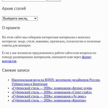
Архив статей
Архив
статей
О проекте
На этом сайте мы собираем интересные материалы о женских
интересах: моде, стиле, макияже, прическах, психологии и полезные
советы для женщин.
Если у вас возникли предложения к работе сайта или вопросы по
поводу размещенных материалов, напишите нам через
форму
контактов
.
Свежие записи
Национальная мода на ВДНХ: коллекции дизайнеров России,
Узбекистана и Киргизии
«Губернский стиль — 2026»: номинация «Бизнес-идея»
«Губернский стиль — 2026»: номинация «Стрит стайл»
«Губернский стиль — 2026»: номинация «Де люкс»
«Губернский стиль — 2026»: номинация «Креатив»