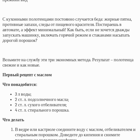
С кухонными полотенцами постоянно случается беда: жирные пятна,
противные запахи, следы от пищевого красителя. Постираешь в
автомате, а эффект минимальный! Как быть, если не хочется дважды
запускать машинку, включать горячий режим и стаканами насыпать
дорогой порошок?
Возьмите на службу эти три экономных метода. Результат – полотенца
свежие и как новые.
Первый рецепт с маслом
Что понадобится:
3 л воды;
2 ст. л. подсолнечного масла;
2 ст. л. сухого отбеливателя;
4 ст. л. стирального порошка.
Что делать
В ведре или кастрюле соедините воду с маслом, отбеливателем и
стиральным порошком. Доведите до кипения и снимите