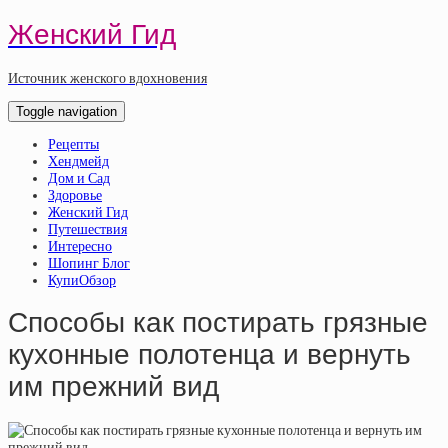
Женский Гид
Источник женского вдохновения
Toggle navigation
Рецепты
Хендмейд
Дом и Сад
Здоровье
Женский Гид
Путешествия
Интересно
Шопинг Блог
КупиОбзор
Способы как постирать грязные
кухонные полотенца и вернуть
им прежний вид