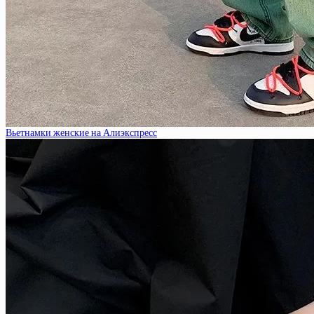
Вьетнамки женские на Алиэкспресс