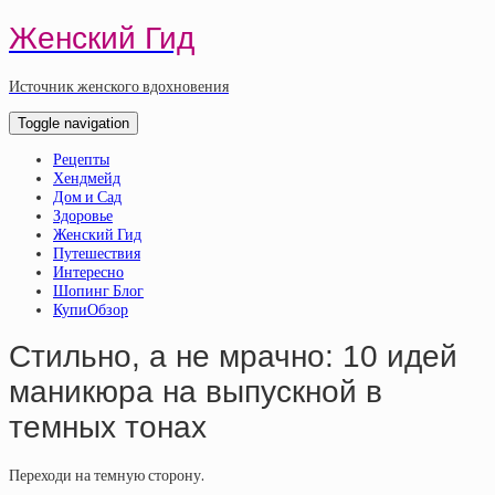
Женский Гид
Источник женского вдохновения
Toggle navigation
Рецепты
Хендмейд
Дом и Сад
Здоровье
Женский Гид
Путешествия
Интересно
Шопинг Блог
КупиОбзор
Стильно, а не мрачно: 10 идей
маникюра на выпускной в
темных тонах
Переходи на темную сторону.