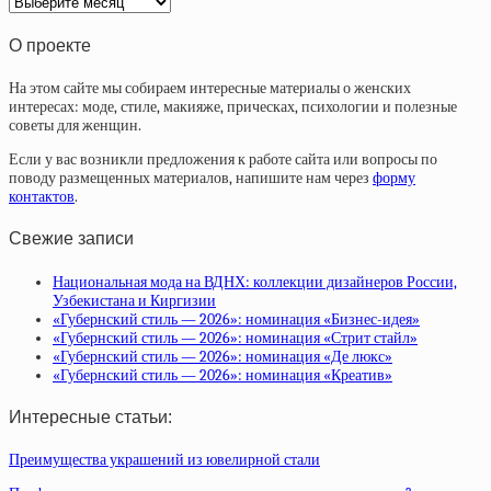
Архив
статей
О проекте
На этом сайте мы собираем интересные материалы о женских
интересах: моде, стиле, макияже, прическах, психологии и полезные
советы для женщин.
Если у вас возникли предложения к работе сайта или вопросы по
поводу размещенных материалов, напишите нам через
форму
контактов
.
Свежие записи
Национальная мода на ВДНХ: коллекции дизайнеров России,
Узбекистана и Киргизии
«Губернский стиль — 2026»: номинация «Бизнес-идея»
«Губернский стиль — 2026»: номинация «Стрит стайл»
«Губернский стиль — 2026»: номинация «Де люкс»
«Губернский стиль — 2026»: номинация «Креатив»
Интересные статьи:
Преимущества украшений из ювелирной стали