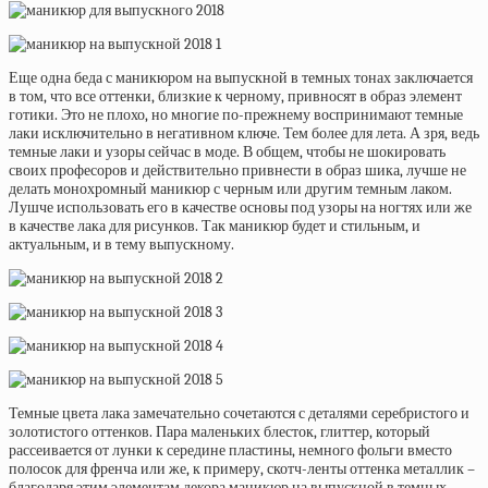
Еще одна беда с маникюром на выпускной в темных тонах заключается
в том, что все оттенки, близкие к черному, привносят в образ элемент
готики. Это не плохо, но многие по-прежнему воспринимают темные
лаки исключительно в негативном ключе. Тем более для лета. А зря, ведь
темные лаки и узоры сейчас в моде. В общем, чтобы не шокировать
своих професоров и действительно привнести в образ шика, лучше не
делать монохромный маникюр с черным или другим темным лаком.
Лушче использовать его в качестве основы под узоры на ногтях или же
в качестве лака для рисунков. Так маникюр будет и стильным, и
актуальным, и в тему выпускному.
Темные цвета лака замечательно сочетаются с деталями серебристого и
золотистого оттенков. Пара маленьких блесток, глиттер, который
рассеивается от лунки к середине пластины, немного фольги вместо
полосок для френча или же, к примеру, скотч-ленты оттенка металлик –
благодаря этим элементам декора маникюр на выпускной в темных