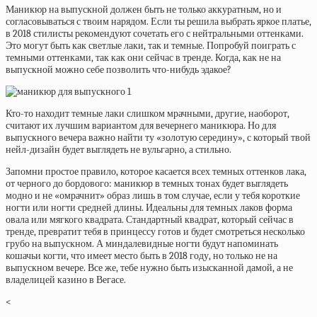
Маникюр на выпускной должен быть не только аккуратным, но и
согласовываться с твоим нарядом. Если ты решила выбрать яркое платье,
в 2018 стилисты рекомендуют сочетать его с нейтральными оттенками.
Это могут быть как светлые лаки, так и темные. Попробуй поиграть с
темными оттенками, так как они сейчас в тренде. Когда, как не на
выпускной можно себе позволить что-нибудь эдакое?
Кто-то находит темные лаки слишком мрачными, другие, наоборот,
считают их лучшим вариантом для вечернего маникюра. Но для
выпускного вечера важно найти ту «золотую середину», с который твой
нейл-дизайн будет выглядеть не вульгарно, а стильно.
Запомни простое правило, которое касается всех темных оттенков лака,
от черного до бордового: маникюр в темных тонах будет выглядеть
модно и не «омрачнит» образ лишь в том случае, если у тебя короткие
ногти или ногти средней длины. Идеальны для темных лаков форма
овала или мягкого квадрата. Стандартный квадрат, который сейчас в
тренде, превратит тебя в принцессу готов и будет смотреться несколько
грубо на выпускном. А миндалевидные ногти будут напоминать
кошачьи когти, что имеет место быть в 2018 году, но только не на
выпускном вечере. Все же, тебе нужно быть изысканной дамой, а не
владелицей казино в Вегасе.
<