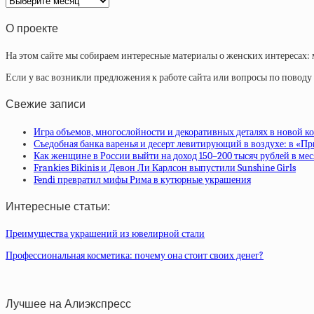
статей
О проекте
На этом сайте мы собираем интересные материалы о женских интересах: 
Если у вас возникли предложения к работе сайта или вопросы по повод
Свежие записи
Игра объемов, многослойности и декоративных деталях в новой ко
Съедобная банка варенья и десерт левитирующий в воздухе: в «П
Как женщине в России выйти на доход 150–200 тысяч рублей в ме
Frankies Bikinis и Девон Ли Карлсон выпустили Sunshine Girls
Fendi превратил мифы Рима в кутюрные украшения
Интересные статьи:
Преимущества украшений из ювелирной стали
Профессиональная косметика: почему она стоит своих денег?
Лучшее на Алиэкспресс