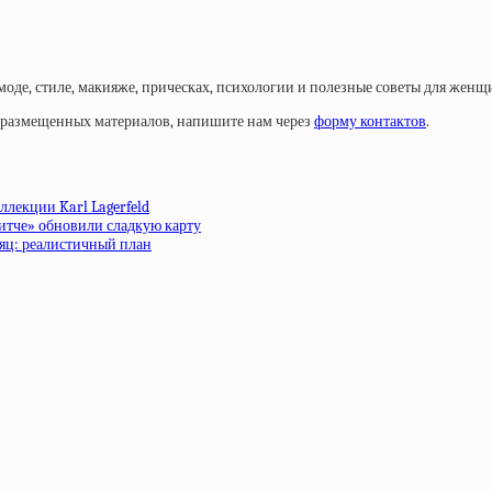
моде, стиле, макияже, прическах, психологии и полезные советы для женщ
у размещенных материалов, напишите нам через
форму контактов
.
ллекции Karl Lagerfeld
ритче» обновили сладкую карту
сяц: реалистичный план