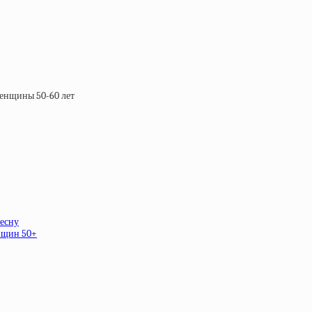
весну
енщин 50+