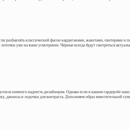
сли разбавлять классический фасон кардиганами, жакетами, свитерами и по
 лоточки уже на ваше усмотрение. Чёрные всегда будут смотреться актуаль
я успела немного надоесть дизайнерам. Однако если в вашем гардеробе на
шку, джинсы и лодочки для контраста. Дополняем образ вместительной сум