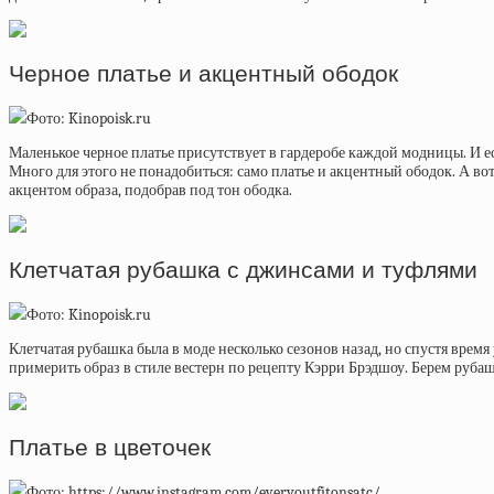
Черное платье и акцентный ободок
Фото: Kinopoisk.ru
Маленькое черное платье присутствует в гардеробе каждой модницы. И е
Много для этого не понадобиться: само платье и акцентный ободок. А вот
акцентом образа, подобрав под тон ободка.
Клетчатая рубашка с джинсами и туфлями
Фото: Kinopoisk.ru
Клетчатая рубашка была в моде несколько сезонов назад, но спустя врем
примерить образ в стиле вестерн по рецепту Кэрри Брэдшоу. Берем руба
Платье в цветочек
Фото: https://www.instagram.com/everyoutfitonsatc/