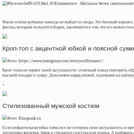
Фасон платья-рубашки никогда не выйдет из моды. Это базовый вариант, 
фасона, которым пользуется Кэрри, заключается в том, что его можно п
Кроп-топ с акцентной юбкой и поясной сумк
Фото: https://www.instagram.com/everyoutfitonsatc/
Кроп-топы не теряют своей актуальности: отличный повод повторить обра
высокой посадке и сумку. Дополняем наряд кепкой, лодочками на кабл
<
Стилизованный мужской костюм
Фото: Kinopoisk.ru
Если инфантильная юбка-пачка все же потеряла свою актуальность со времё
достаточно жилетки, брюк и стильного галстука или платка. А разбавить