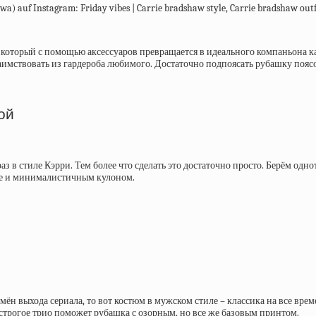
который с помощью аксессуаров превращается в идеального компаньона как
озаимствовать из гардероба любимого. Достаточно подпоясать рубашку поя
ой
з в стиле Кэрри. Тем более что сделать это достаточно просто. Берём од
уке и минималистичным кулоном.
н выхода сериала, то вот костюм в мужском стиле – классика на все времен
 строгое трио поможет рубашка с озорным, но все же базовым принтом.