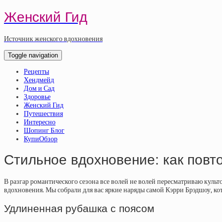
Женский Гид
Источник женского вдохновения
Toggle navigation
Рецепты
Хендмейд
Дом и Сад
Здоровье
Женский Гид
Путешествия
Интересно
Шопинг Блог
КупиОбзор
Стильное вдохновение: как пов
В разгар романтического сезона все волей не волей пересматриваю культ
вдохновения. Мы собрали для вас яркие наряды самой Кэрри Брэдшоу, кот
Удлиненная рубашка с поясом