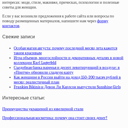
интересах: моде, стиле, макияже, прическах, психологии и полезные
советы для женщин.
Если у вас возникли предложения к работе сайта или вопросы по
поводу размещенных материалов, напишите нам через
форму
контактов
.
Свежие записи
Особая магия августа: почему последний месяц лета кажется
таким красивым
Игра объемов, многослойности и декоративных деталях в новой
коллекции Karl Lagerfeld
Съедобная банка варенья и десерт левитирующий в воздухе: в
«Притче» обновили сладкую карту
Как женщине в России выйти на доход 150–200 тысяч рублей в
месяц: реалистичный план
Frankies Bikinis и Девон Ли Карлсон выпустили Sunshine Girls
Интересные статьи:
Преимущества украшений из ювелирной стали
Профессиональная косметика: почему она стоит своих денег?