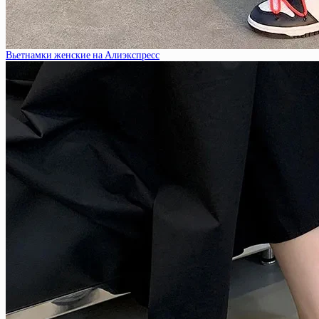
Вьетнамки женские на Алиэкспресс