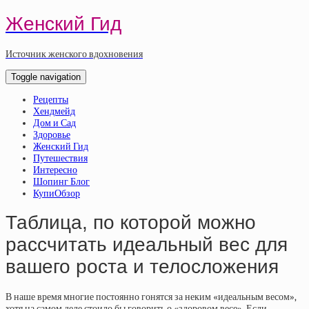
Женский Гид
Источник женского вдохновения
Toggle navigation
Рецепты
Хендмейд
Дом и Сад
Здоровье
Женский Гид
Путешествия
Интересно
Шопинг Блог
КупиОбзор
Таблица, по которой можно
рассчитать идеальный вес для
вашего роста и телосложения
В наше время многие постоянно гонятся за неким «идеальным весом»,
хотя на самом деле стоило бы говорить о «здоровом весе». Если