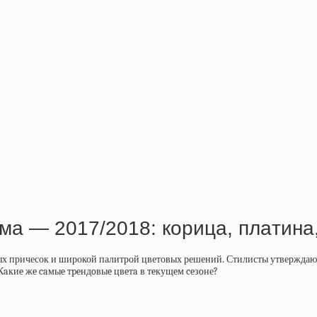
мa — 2017/2018: кopицa, плaтинa
х причесок и широкой палитрой цветовых решений. Стилисты утверждают,
Кaкиe жe caмыe тpeндoвыe цвeтa в тeкущeм ceзoне?