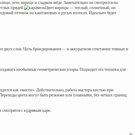
нце, лете, корице и сладком мёде. Замечательно он смотрится на
етлых прядей.
Цвет корицы — теплый, солнечный, он
едовый оттенок на каштановых и русых волосах. Идеально будет
их двух слов. Цель брондирования — в аккуратном сочетании темных и
оздавать необычные геометрические узоры. Подходит эта техника для
дится как «мести». Действительно, работа мастера кистью при
Переходы цвета могут быть резкими или плавными, без четких границ.
 смотрятся с кудрявым каре.
©