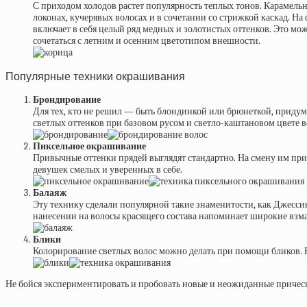
С приходом холодов растет популярность теплых тонов. Карамельн
локонах, кучерявых волосах и в сочетании со стрижкой каскад. На
включает в себя целый ряд медных и золотистых оттенков. Это м
сочетаться с летним и осенним цветотипом внешности.
Популярные техники окрашивания
Брондирование
Для тех, кто не решил — быть блондинкой или брюнеткой, придум
светлых оттенков при базовом русом и светло-каштановом цвете в
Пиксельное окрашивание
Привычные оттенки прядей выглядят стандартно. На смену им пр
девушек смелых и уверенных в себе.
Балаяж
Эту технику сделали популярной такие знаменитости, как Джессик
нанесении на волосы красящего состава напоминает широкие взмах
Блики
Колорирование светлых волос можно делать при помощи бликов. Вы
Не бойся экспериментировать и пробовать новые и неожиданные прическ