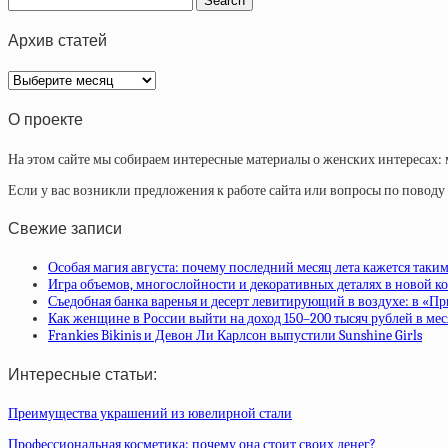
Архив статей
Архив
статей
О проекте
На этом сайте мы собираем интересные материалы о женских интересах: 
Если у вас возникли предложения к работе сайта или вопросы по повод
Свежие записи
Особая магия августа: почему последний месяц лета кажется таки
Игра объемов, многослойности и декоративных деталях в новой ко
Съедобная банка варенья и десерт левитирующий в воздухе: в «П
Как женщине в России выйти на доход 150–200 тысяч рублей в ме
Frankies Bikinis и Девон Ли Карлсон выпустили Sunshine Girls
Интересные статьи:
Преимущества украшений из ювелирной стали
Профессиональная косметика: почему она стоит своих денег?