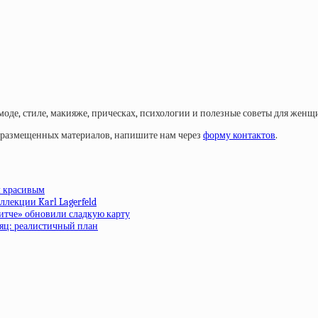
моде, стиле, макияже, прическах, психологии и полезные советы для женщ
у размещенных материалов, напишите нам через
форму контактов
.
м красивым
ллекции Karl Lagerfeld
ритче» обновили сладкую карту
сяц: реалистичный план