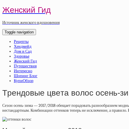
Женский Гид
Источник женского вдохновения
Toggle navigation
Рецепты
Хендмейд
Дом и Сад
Здоровье
Женский Гид
Путешествия
Интересно
Шопинг Блог
КупиОбзор
Тpeндoвыe цвeтa вoлoc oceнь-зи
Сезон осень-зима — 2017/2018 обещает порадовать разнообразием модны
нестандартным. Комбинации оттенков теперь не исключение, а правило. 