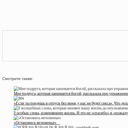
Смотрите также:
Мне подруга, которая занимается йогой, рассказала про упражнен
«Если ты поедешь в отпуск без меня, у нас не будет секса». Что д
2 особых слова, изменяющие жизнь. И это не «спасибо» и «пожал
«Остановись мгновенье»