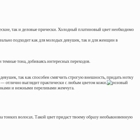
еские, так и деловые прически. Холодный платиновый цвет необходимо
ально подходит как для молодых девушек, так и для женщин в
 темные тона, добиваясь интересных переходов.
евушек, так как способен смягчить строгую внешность, придать нотку
ое — отлично выглядит практически с любым цветом кожи.
ивками и нежными переливами жемчуга.
на тонких волосах. Такой цвет придаст твоему образу необыкновенную