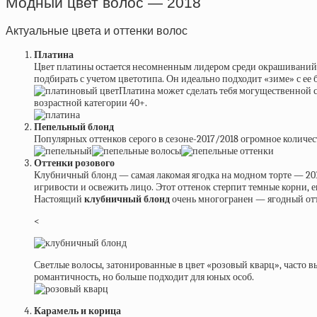
Модный цвет волос — 2018
Актуальные цвета и оттенки волос
Платина
Цвет платины остается несомненным лидером среди окрашиваний в
подбирать с учетом цветотипа. Он идеально подходит «зиме» с е
Платина может сделать тебя могущественной с
возрастной категории 40+.
Пепельный блонд
Популярных оттенков серого в сезоне-2017/2018 огромное количес
Оттенки розового
Клубничный блонд — самая лакомая ягодка на модном торте — 201
игривости и освежить лицо. Этот оттенок стерпит темные корни, 
Настоящий
клубничный блонд
очень многогранен — ягодный отт
<
Светлые волосы, затонированные в цвет «розовый кварц», часто 
романтичность, но больше подходит для юных особ.
Карамель и корица