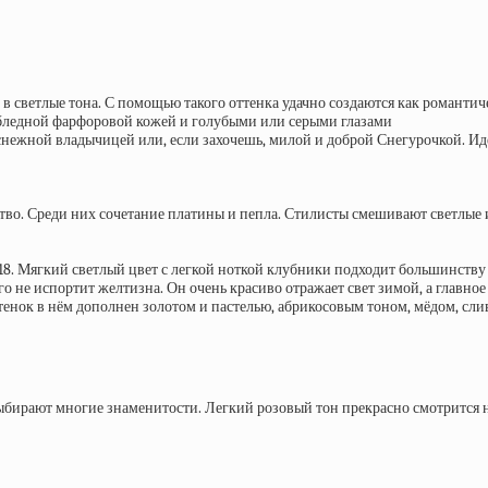
 светлые тона. С помощью такого оттенка удачно создаются как романтич
е бледной фарфоровой кожей и голубыми или серыми глазами
нежной владычицей или, если захочешь, милой и доброй Снегурочкой. Иде
тво. Среди них сочетание платины и пепла. Стилисты смешивают светлые и
8. Мягкий светлый цвет с легкой ноткой клубники подходит большинству д
его не испортит желтизна. Он очень красиво отражает свет зимой, а главн
енок в нём дополнен золотом и пастелью, абрикосовым тоном, мёдом, сл
выбирают многие знаменитости. Легкий розовый тон прекрасно смотрится 