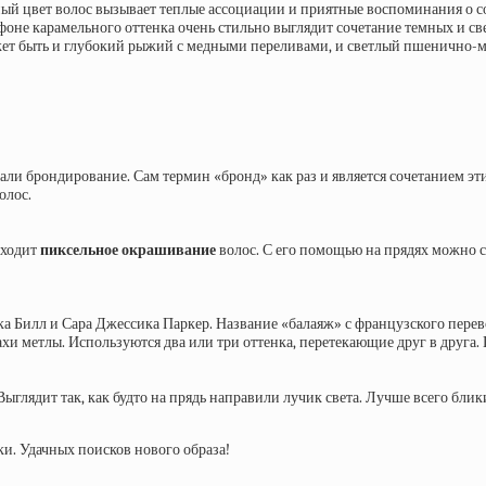
ый цвет волос вызывает теплые ассоциации и приятные воспоминания о сол
 фоне карамельного оттенка очень стильно выглядит сочетание темных и св
ожет быть и глубокий рыжий с медными переливами, и светлый пшенично-м
али брондирование. Сам термин «бронд» как раз и является сочетанием эт
олос.
иходит
пиксельное окрашивание
волос. С его помощью на прядях можно с
а Билл и Сара Джессика Паркер. Название «балаяж» с французского перево
и метлы. Используются два или три оттенка, перетекающие друг в друга. 
глядит так, как будто на прядь направили лучик света. Лучше всего блики
и. Удачных поисков нового образа!