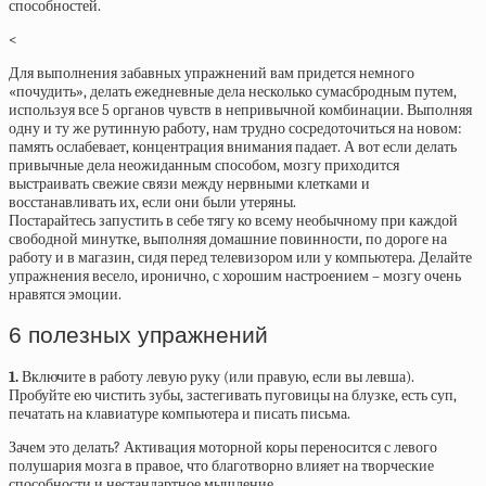
способностей.
<
Для выполнения забавных упражнений вам придется немного
«почудить», делать ежедневные дела несколько сумасбродным путем,
используя все 5 органов чувств в непривычной комбинации. Выполняя
одну и ту же рутинную работу, нам трудно сосредоточиться на новом:
память ослабевает, концентрация внимания падает. А вот если делать
привычные дела неожиданным способом, мозгу приходится
выстраивать свежие связи между нервными клетками и
восстанавливать их, если они были утеряны.
Постарайтесь запустить в себе тягу ко всему необычному при каждой
свободной минутке, выполняя домашние повинности, по дороге на
работу и в магазин, сидя перед телевизором или у компьютера. Делайте
упражнения весело, иронично, с хорошим настроением – мозгу очень
нравятся эмоции.
6 полезных упражнений
1.
Включите в работу левую руку (или правую, если вы левша).
Пробуйте ею чистить зубы, застегивать пуговицы на блузке, есть суп,
печатать на клавиатуре компьютера и писать письма.
Зачем это делать? Активация моторной коры переносится с левого
полушария мозга в правое, что благотворно влияет на творческие
способности и нестандартное мышление.