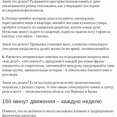
Зачем это делать? Развивается пространственная память и даже
увеличивается размер гиппокампа, как утверждают последние
исследования физиологов.
5.
Почаще меняйте интерьер дома и на работе, еженедельно
переставляйте вещи в квартире, меняйте местами кухонную утварь,
пробуйте готовить по заморским рецептам, купите новые духи.
Несколько минут ходите по квартире, надев на правую ногу туфлю на
каблуке, а на левую – тапочку.
Зачем это делать? Привычки утомляют мозг, а новизна стимулирует
сенсорные входы мозга, делает жизнь более яркой, запоминающейся.
6.
Научитесь нетривиально отвечать на поднадоевшие вопросы типа
«как дела?», «что нового?», придумайте каждый раз новые фразы –
откажитесь от стереотипов, запоминайте анекдоты, придумывайте сами
новые шутки, занимательные истории – и обязательно блесните ими в
разговоре.
Зачем это делать? Если вы подходите ко всему произнесенному
творчески, с разных сторон, то тем самым стимулируете память и центр
речи в мозге – левую височную область зон Вернике и Брока.
150 минут движения – каждую неделю
Помните, что на активность мозга оказывают влияние и традиционные
физические нагрузки.