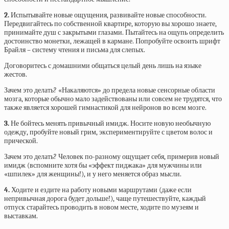
2.
Испытывайте новые ощущения, развивайте новые способности.
Передвигайтесь по собственной квартире, которую вы хорошо знаете,
принимайте душ с закрытыми глазами. Пытайтесь на ощупь определить
достоинство монетки, лежащей в кармане. Попробуйте освоить шрифт
Брайля – систему чтения и письма для слепых.
Договоритесь с домашними общаться целый день лишь на языке
жестов.
Зачем это делать? «Накаляются» до предела новые сенсорные области
мозга, которые обычно мало задействованы или совсем не трудятся, что
также является хорошей гимнастикой для нейронов во всем мозге.
3.
Не бойтесь менять привычный имидж. Носите новую необычную
одежду, пробуйте новый грим, экспериментируйте с цветом волос и
прической.
Зачем это делать? Человек по-разному ощущает себя, примерив новый
имидж (вспомните хотя бы «эффект пиджака» для мужчины или
«шпилек» для женщины!), и у него меняется образ мысли.
4.
Ходите и ездите на работу новыми маршрутами (даже если
непривычная дорога будет дольше!), чаще путешествуйте, каждый
отпуск старайтесь проводить в новом месте, ходите по музеям и
выставкам.