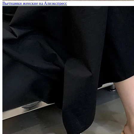
Вьетнамки женские на Алиэкспресс