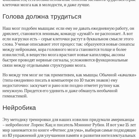
клеточки мозга как в молодости, и даже лучше.
Голова должна трудиться
Наш мозг подобен мышцам: если ему не давать ежедневную работу, он
дряхлеет, становится ленивым, команду «думай!» не распознает. А вот
если нагрузки есть – серые клеточки растут в буквальном смысле этого
слова. Ученые описывают этот процесс так: образуются новые синапсы
между нейронами, кора головного мозга становится толще и более
извилистой, в вещество мозга врастают новые капилляры, аксоны
быстрее проводят нервные сигналы, усложняются функциональные
связи между отдельными структурами мозга.
Но между тем мозг не так примитивен, как мышцы. Обычной «качалки»
(типа ежедневно писать в компьютере по 10 тысяч знаков) ему
недостаточно: заскучает и рано или поздно отметет рутину как
ненужную. Придется его удивить и даже обмануть необычной
гимнастикой.
Нейробика
Эту методику тренировки для наших извилин придумали американцы
– нейробиолог Лоренс Кац и писатель Мэннинг Рубин. И вот уже 15 лет
мир занимается по книге «Фитнес для ума», выбирая самые подходящие
из 83 упражнений для улучшения памяти и развития интеллектуальных