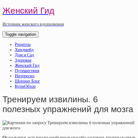
Женский Гид
Источник женского вдохновения
Toggle navigation
Рецепты
Хендмейд
Дом и Сад
Здоровье
Женский Гид
Путешествия
Интересно
Шопинг Блог
КупиОбзор
Тренируем извилины. 6
полезных упражнений для мозга
О
казывается, есть весьма необычные способы заставить трудиться серые