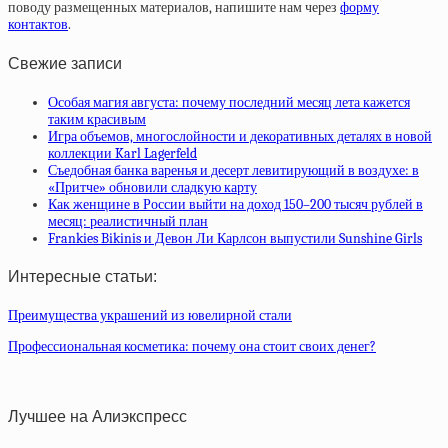
поводу размещенных материалов, напишите нам через
форму
контактов
.
Свежие записи
Особая магия августа: почему последний месяц лета кажется
таким красивым
Игра объемов, многослойности и декоративных деталях в новой
коллекции Karl Lagerfeld
Съедобная банка варенья и десерт левитирующий в воздухе: в
«Притче» обновили сладкую карту
Как женщине в России выйти на доход 150–200 тысяч рублей в
месяц: реалистичный план
Frankies Bikinis и Девон Ли Карлсон выпустили Sunshine Girls
Интересные статьи:
Преимущества украшений из ювелирной стали
Профессиональная косметика: почему она стоит своих денег?
Лучшее на Алиэкспресс