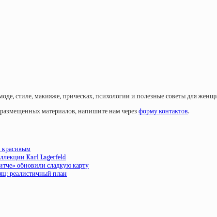
моде, стиле, макияже, прическах, психологии и полезные советы для женщ
у размещенных материалов, напишите нам через
форму контактов
.
м красивым
ллекции Karl Lagerfeld
ритче» обновили сладкую карту
сяц: реалистичный план