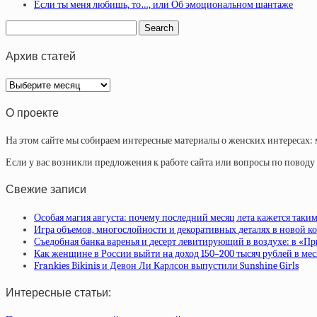
Если ты меня любишь, то…, или Об эмоциональном шантаже
Архив статей
Архив
статей
О проекте
На этом сайте мы собираем интересные материалы о женских интересах: 
Если у вас возникли предложения к работе сайта или вопросы по повод
Свежие записи
Особая магия августа: почему последний месяц лета кажется таки
Игра объемов, многослойности и декоративных деталях в новой ко
Съедобная банка варенья и десерт левитирующий в воздухе: в «П
Как женщине в России выйти на доход 150–200 тысяч рублей в ме
Frankies Bikinis и Девон Ли Карлсон выпустили Sunshine Girls
Интересные статьи: