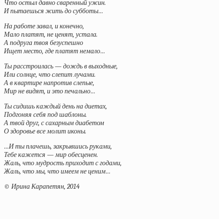
Что остыл давно сваренный ужин.
И пытаешься жить до субботы…
На работе завал, и конечно,
Мало платят, не ценят, устала.
А подруга твоя безуспешно
Ищет место, где платят немало…
Ты расстроилась — дождь в выходные,
Или солнце, что слепит лучами.
А в квартире напротив слепые,
Мир не видят, и это печально…
Ты сидишь каждый день на диетах,
Подгоняя себя под шаблоны.
А твой друг, с сахарным диабетом
О здоровье все молит иконы.
…И ты плачешь, закрывшись руками,
Тебе кажется — мир обесценен.
Жаль, что мудрость приходит с годами,
Жаль, что мы, что имеем не ценим…
© Ирина Карапетян, 2014