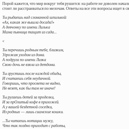
Порой кажется, что мир вокруг тебя рушится: на работе не доволен нача
стоит ли расстраиваться по мелочам. Ответы на все эти вопросы ищет в св
Ты рыдаешь над сломанной шпилькой:
«Ах, какая же вышла досада!»
А девчонку по имени Лилька
Мама пьяница тащит из сада…
<
Ты перечишь родным тебе, близким,
Угрожая уходом из дома.
А подруга по имени Лизка
Свою дочь не взяла из детдома.
Ты грустишь после каждой обиды,
И считаешь себя неудачной.
Говоришь, что просвета не видно,
Не везет, как бы там не иначе!
Ты ругаешь детей за проделки,
И за прОлитый кофе в прихожей.
А у вашей бездетной соседки,
Из родных — лишь сиамские кошки.
…Ты читаешь нотации мужу,
Что так поздно приходит с работы,