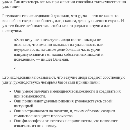
удачи. Так что теперь все мы при желании способны стать существенно
удачливее.
Результаты его исследований доказали, что удача — это не какая-то
волшебная сверхспособность, или, скажем, дело рук слепого случая. И
уж тем более не бывает так, чтобы кто-то родился везучим или
невезучим.
«Хотя везучие и невезучие люди почти никогда не
осознают, что именно вызывает их удачливость или
неудачливость, на самом деле большая часть удачи
напрямую зависит от наших собственных мыслей и
поведения», — пишет Вайзман.
<
Его исследования показывают, что везучие люди создают собственную
удачу, руководствуясь четырьмя базовыми принципами:
Они умеют замечать имеющиеся возможности и создавать их
при возможности.
Они принимают удачные решения, руководствуясь своей
интуицией.
Они настраиваются на позитив, и, таким образом, создают
самоисполняющиеся пророчества.
Они философски относятся к неприятностям, что позволяет
извлекать из них пользу.