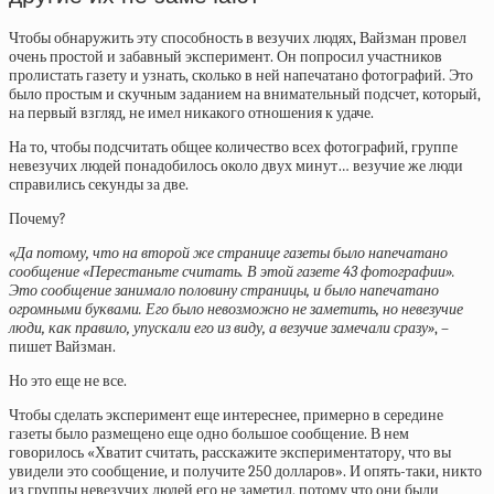
Чтобы обнаружить эту способность в везучих людях, Вайзман провел
очень простой и забавный эксперимент. Он попросил участников
пролистать газету и узнать, сколько в ней напечатано фотографий. Это
было простым и скучным заданием на внимательный подсчет, который,
на первый взгляд, не имел никакого отношения к удаче.
На то, чтобы подсчитать общее количество всех фотографий, группе
невезучих людей понадобилось около двух минут… везучие же люди
справились секунды за две.
Почему?
«Да потому, что на второй же странице газеты было напечатано
сообщение «Перестаньте считать. В этой газете 43 фотографии».
Это сообщение занимало половину страницы, и было напечатано
огромными буквами. Его было невозможно не заметить, но невезучие
люди, как правило, упускали его из виду, а везучие замечали сразу»
, –
пишет Вайзман.
Но это еще не все.
Чтобы сделать эксперимент еще интереснее, примерно в середине
газеты было размещено еще одно большое сообщение. В нем
говорилось «Хватит считать, расскажите экспериментатору, что вы
увидели это сообщение, и получите 250 долларов». И опять-таки, никто
из группы невезучих людей его не заметил, потому что они были