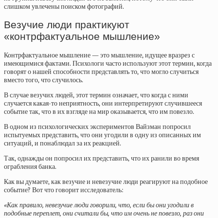
слишком увлечены поиском фотографий.
Везучие люди практикуют
«контрфактуальное мышление»
Контрфактуальное мышление — это мышление, идущее вразрез с
имеющимися фактами. Психологи часто используют этот термин, когда
говорят о нашей способности представлять то, что могло случиться
вместо того, что случилось.
В случае везучих людей, этот термин означает, что когда с ними
случается какая-то неприятность, они интерпретируют случившееся
событие так, что в их взгляде на мир оказывается, что им повезло.
В одном из психологических экспериментов Вайзман попросил
испытуемых представить, что они угодили в одну из описанных им
ситуаций, и понаблюдал за их реакцией.
Так, однажды он попросил их представить, что их ранили во время
ограбления банка.
Как вы думаете, как везучие и невезучие люди реагируют на подобное
событие? Вот что говорит исследователь:
«Как правило, невезучие люди говорили, что, если бы они угодили в
подобные переплет, они считали бы, что им очень не повезло, раз они