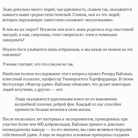
Знаю довольно много людей, чья удачливость, скажем так, оказывается
намного выше среднестатистической. Cловом, они из тех людей,
которых окружающие завистливо называют «везунчиками».
В чем же их секрет? Неужели они всего лишь родились под счастливой
звездой, и нам, смертным, стоит смириться с этим и поменьше
завидовать?
Неужто боги улыбаются лишь избранным, и мы никак не можем на это
повлиять?
Ученые считают, что это совсем не так.
Наиболее полное исследование этого вопроса провел Ричард Вайзман,
известный психолог, профессор Университета Хартфордшира. В своем
бестселлере «Фактор удачи» Вайзман объясняет, что делает некоторых
людей везучими, а других — нет.
Люди оказываются удачливыми вовсе не по мановению
волшебной палочки доброй феи. Каждый из нас способен
привнести больше везения в свою жизнь.
После нескольких лет интервью и экспериментов, проведенных при
участии более чем 400 добровольцев, Вайзман пришел к довольно
неожиданному выводу — по его мнению, мы сами являемся творцами
собственной удачи. А еще он выделил основные принципы создания