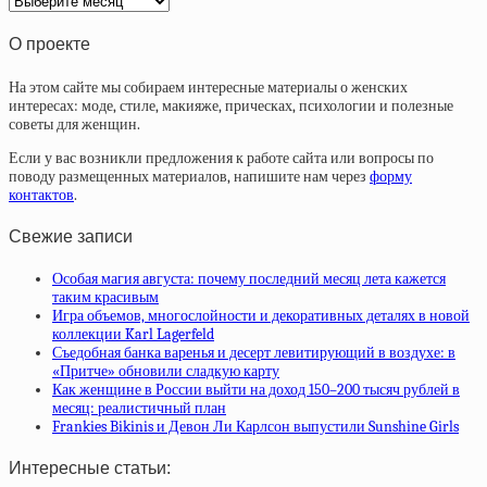
статей
О проекте
На этом сайте мы собираем интересные материалы о женских
интересах: моде, стиле, макияже, прическах, психологии и полезные
советы для женщин.
Если у вас возникли предложения к работе сайта или вопросы по
поводу размещенных материалов, напишите нам через
форму
контактов
.
Свежие записи
Особая магия августа: почему последний месяц лета кажется
таким красивым
Игра объемов, многослойности и декоративных деталях в новой
коллекции Karl Lagerfeld
Съедобная банка варенья и десерт левитирующий в воздухе: в
«Притче» обновили сладкую карту
Как женщине в России выйти на доход 150–200 тысяч рублей в
месяц: реалистичный план
Frankies Bikinis и Девон Ли Карлсон выпустили Sunshine Girls
Интересные статьи: