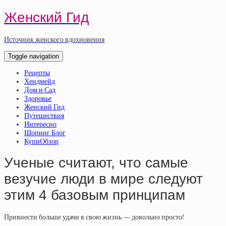
Женский Гид
Источник женского вдохновения
Toggle navigation
Рецепты
Хендмейд
Дом и Сад
Здоровье
Женский Гид
Путешествия
Интересно
Шопинг Блог
КупиОбзор
Ученые считают, что самые
везучие люди в мире следуют
этим 4 базовым принципам
Привнести больше удачи в свою жизнь — довольно просто!