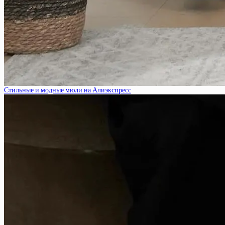
Стильные и модные мюли на Алиэкспресс