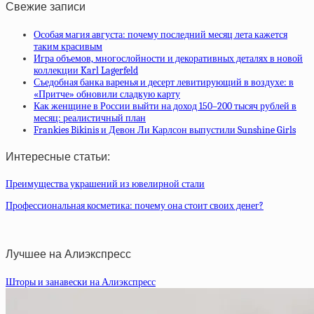
Свежие записи
Особая магия августа: почему последний месяц лета кажется
таким красивым
Игра объемов, многослойности и декоративных деталях в новой
коллекции Karl Lagerfeld
Съедобная банка варенья и десерт левитирующий в воздухе: в
«Притче» обновили сладкую карту
Как женщине в России выйти на доход 150–200 тысяч рублей в
месяц: реалистичный план
Frankies Bikinis и Девон Ли Карлсон выпустили Sunshine Girls
Интересные статьи:
Преимущества украшений из ювелирной стали
Профессиональная косметика: почему она стоит своих денег?
Лучшее на Алиэкспресс
Шторы и занавески на Алиэкспресс