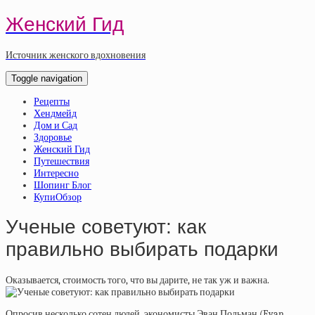
Женский Гид
Источник женского вдохновения
Toggle navigation
Рецепты
Хендмейд
Дом и Сад
Здоровье
Женский Гид
Путешествия
Интересно
Шопинг Блог
КупиОбзор
Ученые советуют: как
правильно выбирать подарки
Оказывается
,
стоимость того
,
что вы дарите
,
не так уж и важна.
Опросив несколько сотен людей, экономисты Эван Польман (Evan