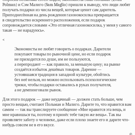
Polman) и Сэм Малиго (Sam Maglio) пришли к выводу, что люди любят
получать подарки из числа вещей, которые ценит сам даритель.
Приподнесённая на день рождения газонокосилка превращается
в свидетельство искреннего расположения, если подарок
сопровождается словами «Это отличная газонокосилка, у меня у самого
такая — не нарадуюсь».
<
Экономисты не любят говорить о подарках. Дарители
покупают товары по рыночной цене, но если подарок
не приходится по душе, им не пользуются,
а перепродают — как правило, за меньшую цену; на рынке
создаётся избыток дешёвых товаров. Дарение —
устоявшаяся традиция в западной культуре, обойтись
без неё нельзя, но можно использовать психологические
трюки, чтобы подарки оставались в руках получателя,
а не демпинговали рынок.
Для этого подарок — даже неудачный — должен стать больше, чем
просто вещью, считают Польман и Малиго. Дарите то, что нравится вам
самим — так вы транслируете сообщение «Мне нравится эта вещь, и
мне нравишься ты, поэтому я принёс тебе такую же вещь». Так вы
проявляете заботу о человеке, даже если плохо знаете его и дарите что-
нибудь совсем не в его вкусе.
©