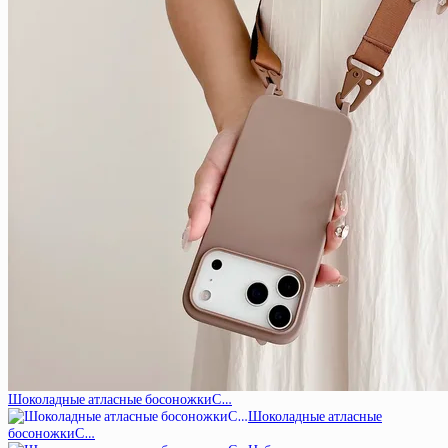
Шоколадные атласные босоножкиС…
Шоколадные атласные
босоножкиС…