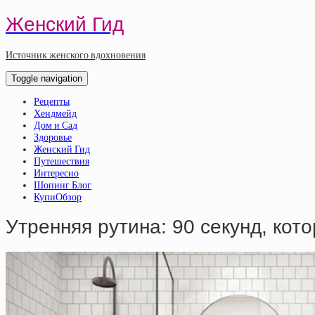
Женский Гид
Источник женского вдохновения
Toggle navigation
Рецепты
Хендмейд
Дом и Сад
Здоровье
Женский Гид
Путешествия
Интересно
Шопинг Блог
КупиОбзор
Утренняя рутина: 90 секунд, кот