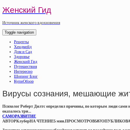
Женский Гид
Источник женского вдохновения
Toggle navigation
Рецепты
Хендмейд
Дом и Сад
Здоровье
Женский Гид
Путешествия
Интересно
Шопинг Блог
КупиОбзор
Вирусы сознания, мешающие жит
Психолог Роберт Дилтс определил причины, по которым люди сами 
оказалось три…
САМОРАЗВИТИЕ
АВТОРКлуберНА ЧТЕНИЕ5 мин.ПРОСМОТРОВ587ОПУБЛИКОВАН