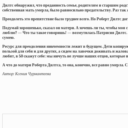
Дилтс обнаружил, что преданность семье, родителям и старшим родс
собственная мать умерла, было равносильно предательству. Раз так 
Преодолеть это препятствие было труднее всего. Но Роберт Дилтс дог
Подумай хорошенько, сказал он матери. А хочешь ли ты, чтобы моя сест
люблю? — Что ты такое говоришь! — возмутилась Патрисия Дилтс. — 
сумею.
Ресурс для преодоления никчемности лежит в будущем. Дети копирую
пользой для себя и для других, а сядем на лавочки доживать и жало
любят, в 50 скажут себе: мы ничуть не лучше наших отцов, которые в
А что до матери Роберта Дилтса, то она, конечно, все равно умерла. С
Автор: Ксения Чурмантеева