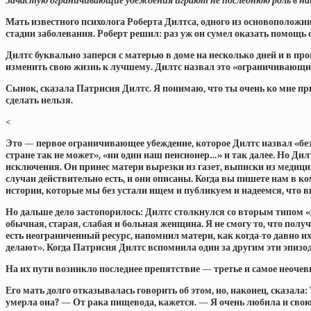
Зачастую ограничивающие убеждения играют не последнюю роль в наш
Мать известного психолога Роберта Дилтса, одного из основоположни
стадии заболевания. Роберт решил: раз уж он сумел оказать помощ
Дилтс буквально заперся с матерью в доме на несколько дней и в п
изменить свою жизнь к лучшему. Дилтс назвал это «ограничивающим
Сынок, сказала Патрисия Дилтс. Я понимаю, что ты очень ко мне прив
сделать нельзя.
<
Это — первое ограничивающее убеждение, которое Дилтс назвал «безна
стране так не может», «ни один наш пенсионер…» и так далее. Но Ди
исключения. Он принес матери вырезки из газет, выписки из медици
случаи действительно есть, и они описаны. Когда вы пишете нам в к
истории, которые мы без устали ищем и публикуем и надеемся, что в
Но дальше дело застопорилось: Дилтс столкнулся со вторым типом «в
обычная, старая, слабая и больная женщина. Я не смогу то, что получ
есть неограниченный ресурс, напомнил матери, как когда-то давно их
делают». Когда Патрисия Дилтс вспомнила один за другим эти эпизод
На их пути возникло последнее препятствие — третье и самое неоче
Его мать долго отказывалась говорить об этом, но, наконец, сказала
умерла она? — От рака пищевода, кажется. — Я очень любила и свою 