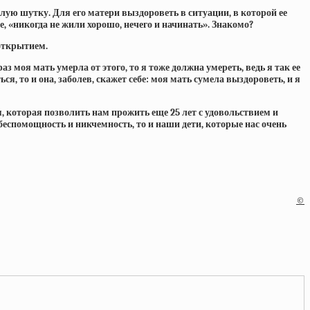
ую шутку. Для его матери выздороветь в ситуации, в которой ее
, «никогда не жили хорошо, нечего и начинать». Знакомо?
 открытием.
аз моя мать умерла от этого, то я тоже должна умереть, ведь я так ее
 то и она, заболев, скажет себе: моя мать сумела выздороветь, и я
, которая позволить нам прожить еще 25 лет с удовольствием и
беспомощность и никчемность, то и наши дети, которые нас очень
©