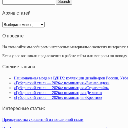
Архив статей
Архив
статей
О проекте
На этом сайте мы собираем интересные материалы о женских интересах: 
Если у вас возникли предложения к работе сайта или вопросы по повод
Свежие записи
Национальная мода на ВДНХ: коллекции дизайнеров России, Узб
«Губернский стиль — 2026»: номинация «Бизнес-идея»
«Губернский стиль — 2026»: номинация «Стрит стайл»
«Губернский стиль — 2026»: номинация «Де люкс»
«Губернский стиль — 2026»: номинация «Креатив»
Интересные статьи:
Преимущества украшений из ювелирной стали