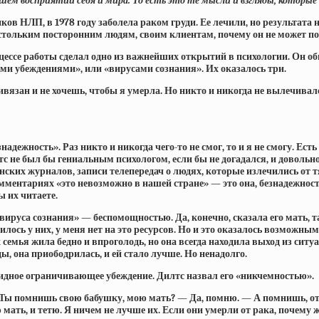
ем восприятии себя и мира. То есть это те мысли и взгляды, которые
ков НЛП, в 1978 году заболела раком груди. Ее лечили, но результата
ь стольким посторонним людям, своим клиентам, почему он не может п
роцессе работы сделал одно из важнейших открытий в психологии. Он 
и убеждениями», или «вирусами сознания». Их оказалось три.
язан и не хочешь, чтобы я умерла. Но никто и никогда не вылечивался
дежность». Раз никто и никогда чего-то не смог, то и я не смогу. Есть
лтс не был бы гениальным психологом, если бы не догадался, и довольн
нских журналов, записи телепередач о людях, которые излечились от 
омментариях «это невозможно в нашей стране» — это она, безнадежнос
ы их читаете.
ируса сознания» — беспомощностью. Да, конечно, сказала его мать, та
илось у них, у меня нет на это ресурсов. Но и это оказалось возможны
 семья жила бедно и впроголодь, но она всегда находила выход из сит
ы, она приободрилась, и ей стало лучше. Но ненадолго.
видное ограничивающее убеждение. Дилтс назвал его «никчемностью».
: Ты помнишь свою бабушку, мою мать? — Да, помню. — А помнишь, от че
мать, и тетю. Я ничем не лучше их. Если они умерли от рака, почему 