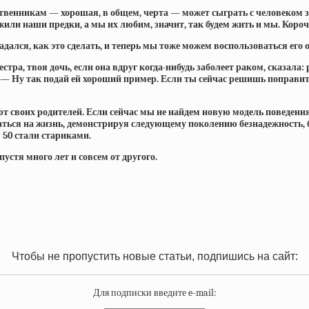
твенникам — хорошая, в общем, черта — может сыграть с человеком зл
жили наши предки, а мы их любим, значит, так будем жить и мы. Короче
адался, как это сделать, и теперь мы тоже можем воспользоваться его
ра, твоя дочь, если она вдруг когда-нибудь заболеет раком, сказала: р
Ну так подай ей хороший пример. Если ты сейчас решишь поправиться,
т своих родителей. Если сейчас мы не найдем новую модель поведения
ваться на жизнь, демонстрируя следующему поколению безнадежность, 
 50 стали стариками.
пустя много лет и совсем от другого.
Чтобы не пропустить новые статьи, подпишись на сайт:
Для подписки введите e-mail: