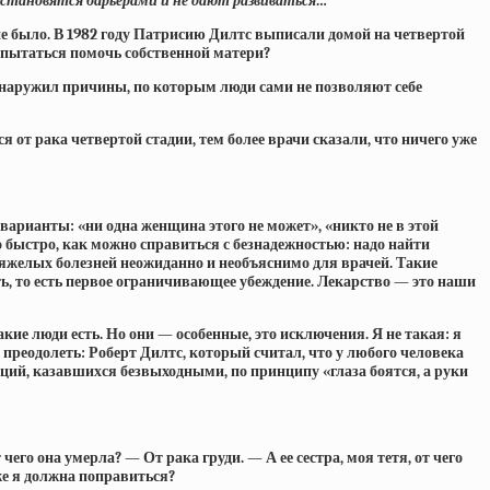
 становятся барьерами и не дают развиваться…
 не было. В 1982 году Патрисию Дилтс выписали домой на четвертой
опытаться помочь собственной матери?
обнаружил причины, по которым люди сами не позволяют себе
 от рака четвертой стадии, тем более врачи сказали, что ничего уже
 варианты: «ни одна женщина этого не может», «никто не в этой
о быстро, как можно справиться с безнадежностью: надо найти
тяжелых болезней неожиданно и необъяснимо для врачей. Такие
ть, то есть первое ограничивающее убеждение. Лекарство — это наши
кие люди есть. Но они — особенные, это исключения. Я не такая: я
м преодолеть: Роберт Дилтс, который считал, что у любого человека
уаций, казавшихся безвыходными, по принципу «глаза боятся, а руки
го она умерла? — От рака груди. — А ее сестра, моя тетя, от чего
же я должна поправиться?